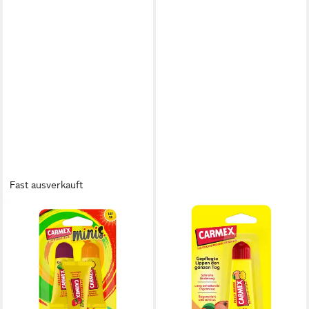
Fast ausverkauft
CARMEX
CARMEX
Lippenpflegestift
Lippenpflegestift Carmex
5,85 €
Peach Mango Tube -
lieferbar - in 2-3 Werktagen bei dir
Lippenpflege für trockene
Lippen - 10g
2,49 €
lieferbar - in 2-3 Werktagen bei dir