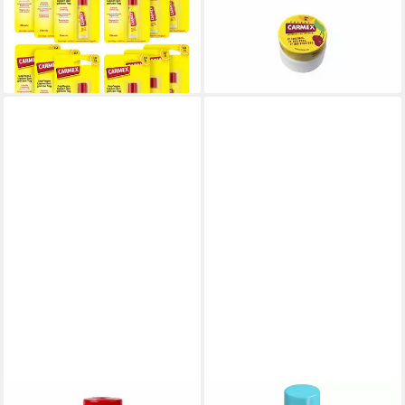
Classic Stick - 12 x 4,25g
Tarro 7 Blister
26,90 €
11,46 €
lieferbar - in 2-3 Werktagen bei dir
(1.528,00 €/ 1 kg)
lieferbar - in 8-10 Werktagen bei
dir
CARMEX
CARMEX