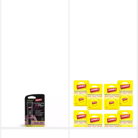
CARMEX
CARMEX
Lippenpflegemittel Farbiger
Lippenpflegestift Carmex
Lippenbalsam Moisture Plus
Classic Tiegel - Lippenpflege
13,39 €
für trockene Lippen - 8 x 7,5g
(3.347,50 €/ 1 l)
17,93 €
lieferbar - in 8-10 Werktagen bei
lieferbar - in 2-3 Werktagen bei dir
dir