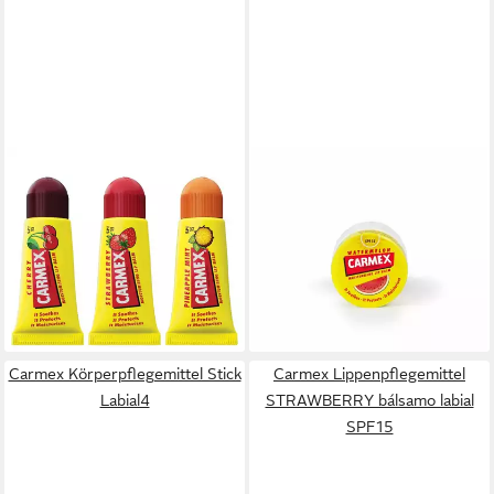
CARMEX
CARMEX
Lippenpflegemittel MINIS
Lippenpflegemittel SANDÍA
MOISTURIZING LIP BALM
bálsamo hidratante tarro r
11,32 €
SPF15 TRIPLO 3 u
(1.509,33 €/ 1 kg)
14,59 €
lieferbar - in 7-9 Werktagen bei dir
(4.863,33 €/ 1 l)
lieferbar - in 8-10 Werktagen bei
dir
Carmex Körperpflegemittel Stick
Carmex Lippenpflegemittel
Labial4
STRAWBERRY bálsamo labial
SPF15