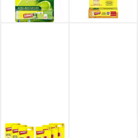
lieferbar - in 7-9 Werktagen bei dir
(11.870,00 €/ 1 kg)
lieferbar - in 8-10 Werktagen bei
dir
CARMEX
CARMEX
Lippenpflegestift Carmex
Lippenpflegemittel Cereza