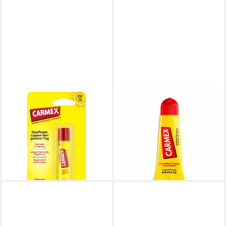
CARMEX
CARMEX
Lippenpflegestift Carmex
Lippenpflegemittel
Classic Stick - Lippenpflege
Klassischer Lippenbalsam
für trockene Lippen - 4,25g
Original Tube
2,49 €
11,51 €
lieferbar - in 2-3 Werktagen bei dir
(1.151,00 €/ 1 kg)
lieferbar - in 8-10 Werktagen bei
dir