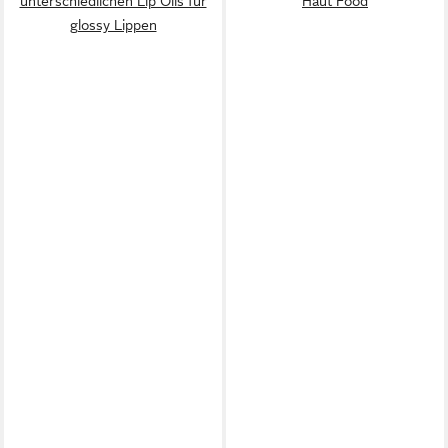
unterschiedlichen Lip Oils für
Haut Food
glossy Lippen