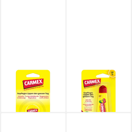
CARMEX
CARMEX
Lippenpflegestift Carmex
Lippenpflegestift Carmex
Classic Tiegel - Lippenpflege
Kirsche Tube - Lippenpflege
für trockene Lippen - 7,5g
für trockene Lippen - 10g
2,49 €
2,49 €
lieferbar - in 2-3 Werktagen bei dir
lieferbar - in 2-3 Werktagen bei dir