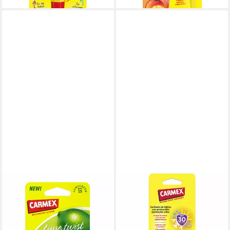
CARMEX
CARMEX
Lippenpflegemittel Lima Twist
Lippenpflegemittel
Stick 4 r
feuchtigkeitsspendender
11,47 €
Lippenbalsam SPF30
(2.698,82 €/ 1 kg)
11,87 €