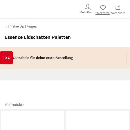
Mein Konto
Merkzettel
Warenkorb
…
Make-Up
Augen
Essence Lidschatten Paletten
10 €
Gutschein für deine erste Bestellung
10 Produkte