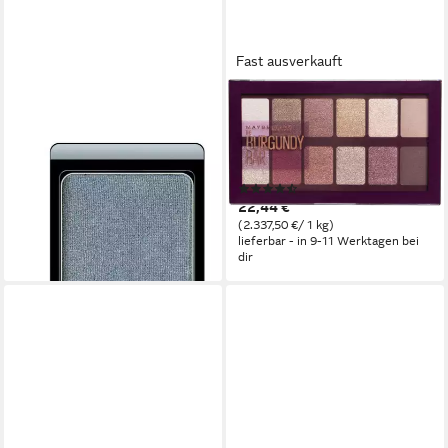
Fast ausverkauft
ARTDECO
MAYBELLINE NEW YORK
Lidschatten Artdeco
Lidschatten THE BURGUNDY
Eyeshadow 82 Pearly Smokey
BAR, mit schimmernden
Blue Violet 0,8gr
Burgunder-Tönen
(84)
ab 14,39 €
22,44 €
lieferbar - in 2-3 Werktagen bei dir
(2.337,50 €/ 1 kg)
lieferbar - in 9-11 Werktagen bei
dir