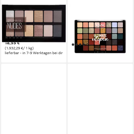
MAYBELLINE NEW YORK
NYX PROFESSIONAL MAKEUP
Lidschatten-Palette THE
Lidschatten-Palette
NUDES, mit warmen
ULTIMATE SHADOW
Erdtönen
PALETTE, mit intensiven
(509)
Farbtönen
18,55 €
(6)
(1.932,29 €/ 1 kg)
ab 39,99 €
lieferbar - in 7-9 Werktagen bei dir
lieferbar - in 1-2 Werktagen bei dir