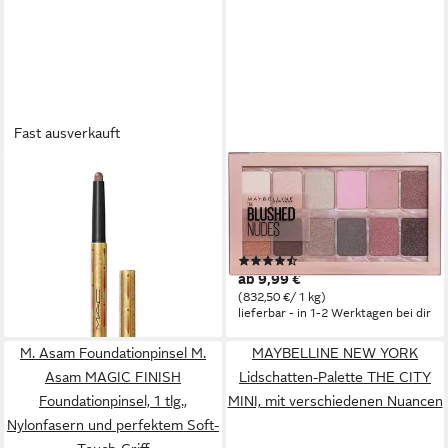
Fast ausverkauft
MAC
MAYBELLINE NEW YORK
Lidschatten Chrorayon
Lidschatten-Palette THE
Lidschattenstift - Farbton:
BLUSH NUDES, mit
Flirty Martini
verschiedenen Nuancen
(219)
ab 23,83 €
ab 9,99 €
(14.893,75 €/ 1 kg)
lieferbar - in 7-9 Werktagen bei dir
(832,50 €/ 1 kg)
lieferbar - in 1-2 Werktagen bei dir
M. Asam Foundationpinsel M.
MAYBELLINE NEW YORK
Asam MAGIC FINISH
Lidschatten-Palette THE CITY
Foundationpinsel, 1 tlg.,
MINI, mit verschiedenen Nuancen
Nylonfasern und perfektem Soft-