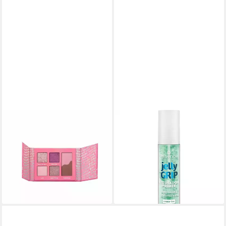
ESSENCE
ESSENCE
Lidschatten
Lidschatten-Primer jelly GRIP
Lidschattenpalette Don't Stop
EYESHADOW PRIMER, 3-tlg.,
Believing In... Mini
3-tlg., fixierend, langanhalten
ab 13,30 €
8,99 €
(2.660,00 €/ 1 kg)
(749,17 €/ 1 l)
lieferbar - in 9-11 Werktagen bei
lieferbar - in 1-2 Werktagen bei dir
dir