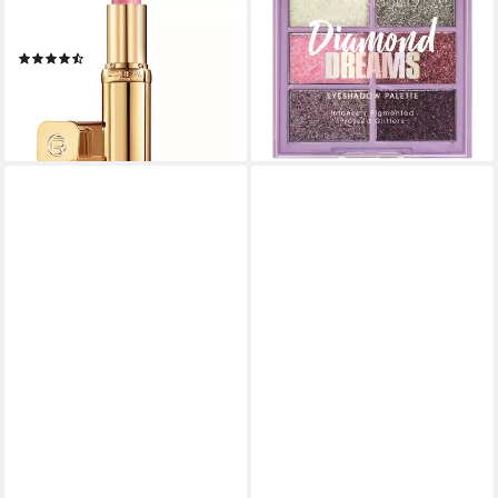
mit cremiger Textur, kein
Glitzer Lidschatten Palette 6 x
11,91 €
Verlaufen
(1.804,55 €/ 1 kg)
(242)
lieferbar - in 9-11 Werktagen bei
19,42 €
dir
lieferbar in 4 Wochen
+4