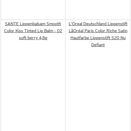
SANTE Lippenbalsam Smooth
L'Oreal Deutschland Lippenstift
Color Kiss Tinted Lip Balm - 02
LâOréal Paris Color Riche Satin
soft berry 4,8g
Hautfarbe Lippenstift 520 Nu
Defiant