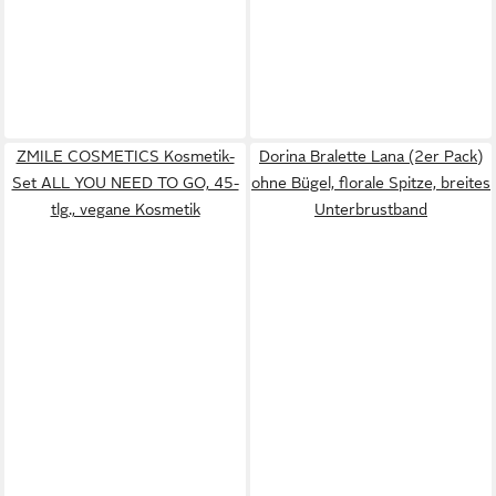
ZMILE COSMETICS Kosmetik-
Dorina Bralette Lana (2er Pack)
Set ALL YOU NEED TO GO, 45-
ohne Bügel, florale Spitze, breites
tlg., vegane Kosmetik
Unterbrustband