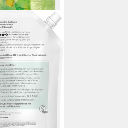
RA
seife Nachfüllbeutel Frische
eseife, 1-tlg.
(1)
 €
 €/ 100 ml)
rbar - in 3-4 Werktagen bei dir