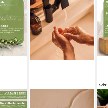
Sehr 
JUNGLÜCK
SIBA
fe Naturseife
Handseife Betain Handseife - pH-
Seif
Beauty
Hautneutral, 1-tlg.,
Bio 