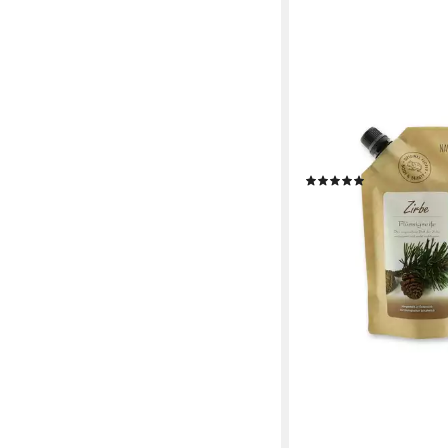
GERLINDE HOFER _ FL
Flüssigseife Zirbe, mi
Schafmilch 500 ml
(1)
12,90 €
(25,80 €/ 1 l)
lieferbar - in 3-4 Werktag