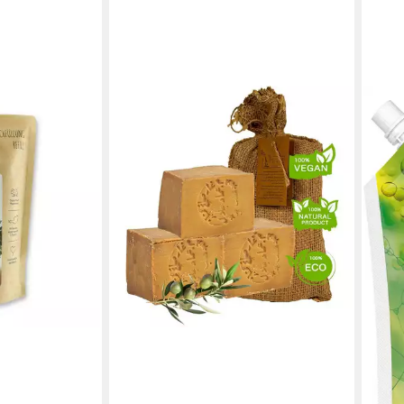
OREX GMBH
t Spender Bio
en bei dir