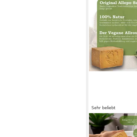
Sehr beliebt
SIBASTORE
Seifen-Set Aleppo-sei
Bio Duschseife Seife 