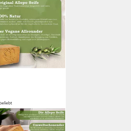
beliebt
STORE
en-Set Aleppo-seife Naturseife
Duschseife Seife Beauty