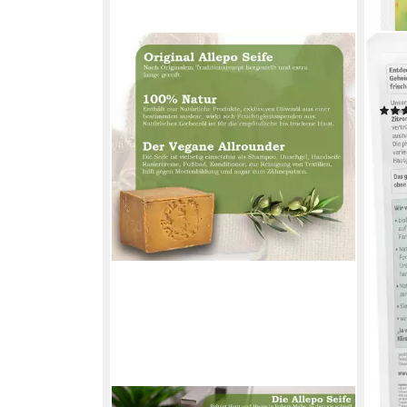
LAVE
Hand
Pfleg
4,99
(1,00
liefe
SIBASTORE