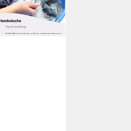
(1)
1,99 €
9 €/ 1 kg)
rbar - in 2-3 Werktagen bei dir