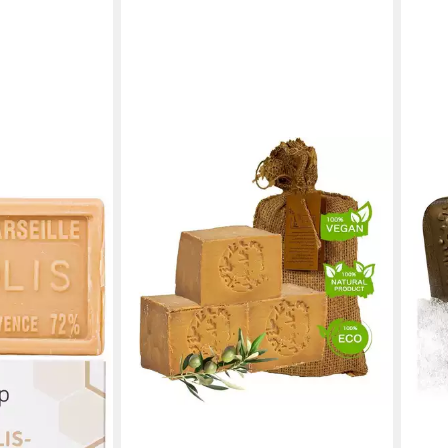
MED
Seife
Teer
14,9
(4,98
liefe