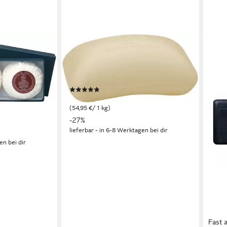
STREET
TAYLOR OF OLD BOND STREET
n Geschenkset
Handseife Sandelholz, Natürliche
 3-tlg.,
Essenzen für empfindliche Haut und
ür empfindliche
maskuliner Duft.
(5)
Duft.
ab 10,99 €
UVP
14,99 €
(54,95 €/ 1 kg)
-27%
lieferbar - in 6-8 Werktagen bei dir
en bei dir
Fast 