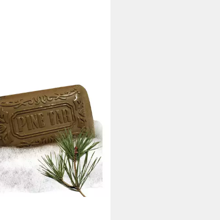
OSAN
n-Set Traditionelle Kiefer-
seife im 3er-Sparset
5 €
 €/ 100 g)
rbar - in 3-4 Werktagen bei dir