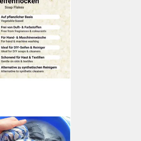
REBUTION
seife Seifenflocken, natürlicher
ger, rein pflanzlich