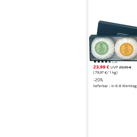
TAYLOR OF OLD BOND 
Seifen-Set Handseife
Sandalwood, 3 x 100 g,
Natürliche Essenzen f
Haut, langanhaltender 
(3)
23,99 €
UVP
29,99 €
(79,97 €/ 1 kg)
-20%
lieferbar - in 6-8 Werktag