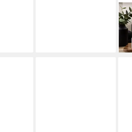
KLAR
Gesic
Gesi
& Pf
ab 6
(64,9
liefe