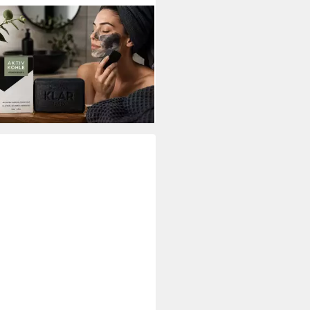
 SEIFE
htsseife Aktivkohle 100 g, 1-tlg.,
chtsseife – Natürliche Reinigung
lege für reine Haut
,49 €
0 €/ 1 kg)
rbar - in 3-4 Werktagen bei dir