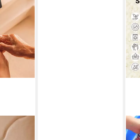
DIST
seife - pH-
Hand
Reini