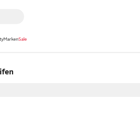
ty
Marken
Sale
ifen