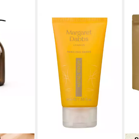
MARGARET DABBS
Handseife Margaret Dabbs Handseife
Nourishing Hand Wash
10,50 €
(23,33 €/ 100 ml)
lieferbar - in 5-6 Werktagen bei dir