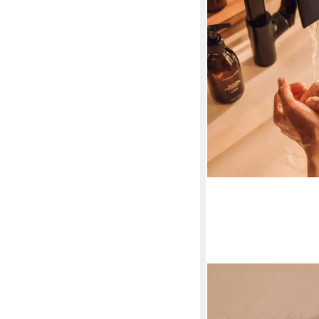
JUNGLÜCK
Handseife Betain Hand
Hautneutral, 1-tlg.,