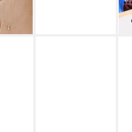
des,
ab 1
waschgel
(11,9
liefe
en bei dir