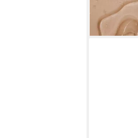
Feuchtigkeitsspenden
hautschonendes Hand
19,90 €
(8,29 €/ 100 ml)
lieferbar - in 3-4 Werktag