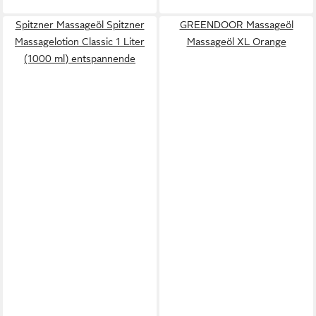
Spitzner Massageöl Spitzner
GREENDOOR Massageöl
Massagelotion Classic 1 Liter
Massageöl XL Orange
(1000 ml) entspannende