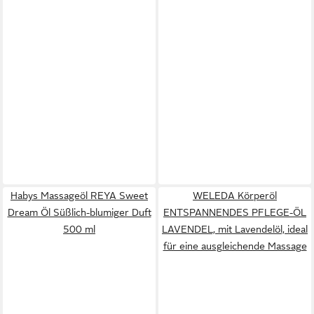
Habys Massageöl REYA Sweet
WELEDA Körperöl
Dream Öl Süßlich-blumiger Duft
ENTSPANNENDES PFLEGE-ÖL
500 ml
LAVENDEL, mit Lavendelöl, ideal
für eine ausgleichende Massage