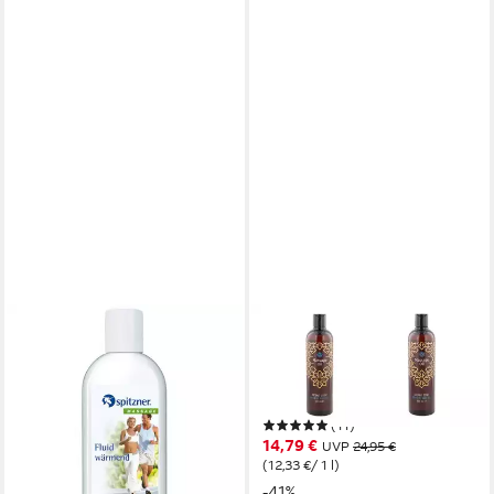
SPITZNER
SPECTRUM
Massageöl Spitzner Massage
Massageöl 2 Flaschen
Fluid wärmend 200 ml
Entspannendes Massageöl (je
regenerierende Wärmesalbe
600 ml)
(11)
mit
14,79 €
UVP
24,95 €
17,85 €
(12,33 €/ 1 l)
(89,25 €/ 1 l)
-41%