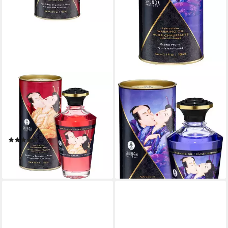
SHUNGA
SHUNGA
Massageöl Aphrodisiakum
Massageöl Aphrodisiakum
wärmendes Massage Öl
wärmendes Massage Öl –
Sparkling Strawberry Wine -
Exotic Fruits, Atemaktivierte
Erdbeer, Atemaktivierte
Erwärmung
(1)
25,39 €
Erwärmung
25,59 €
(253,90 €/ 1 l)
(255,90 €/ 1 l)
lieferbar - in 2-3 Werktagen bei dir
lieferbar - in 2-3 Werktagen bei dir