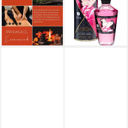
ml – Made in Germany, Mit
wärmendes Massage Öl
Sojaöl, Mandelöl & Kampfer –
Raspberry Feeling - Himbeer,
Direkt wärmendes,
Atemaktivierte Erwärmung
(3)
25,59 €
entspannendes Gefühl –
14,99 €
(255,90 €/ 1 l)
100%, Naturkosmetik &
(6,00 €/ 100 ml)
lieferbar - in 2-3 Werktagen bei dir
ätherische Öle für intensive
lieferbar - in 3-4 Werktagen bei dir
Entspannung