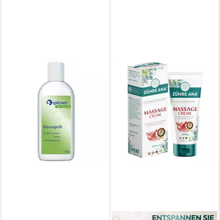
SPITZNER
Massageöl Spitzner
Massageöl 200 ml pflegendes
Massage-Öl mit IMP-Komplex
8,95 €
(44,75 €/ 1 l)
lieferbar - in 2-3 Werktagen bei dir