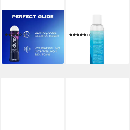
DUREX
EASYGLIDE
Gleitgel Play Perfect Glide &
Gleitgel Wasserbasiertes
Strawberry & Wärmend &
Gleitgel - 150 ml Neutral,
Prickelnd & Play Feel
Vegan - Durchsichtig
(6)
(1)
29,99 €
ab 8,99 €
UVP
36,45 €
UVP
11,99 €
(12,00 €/ 100 ml)
(59,93 €/ 1 l)
-18%
-25%
in 2-3 Werktagen bei dir
in 3-4 Werktagen bei dir