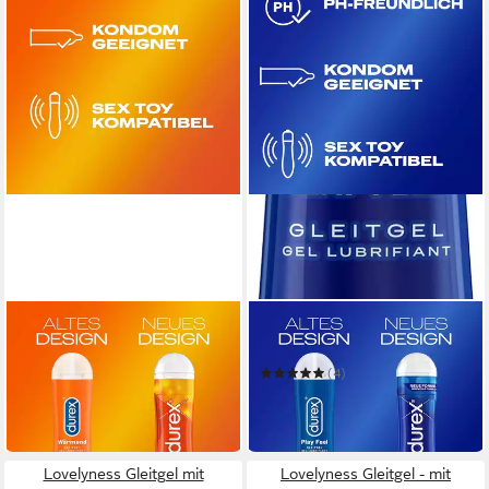
DUREX
DUREX
Gleitgel Play Wärmend
Gleitgel Play Feel 50 ml
14,95 €
(4)
(14,95 €/ 100 ml)
ab 9,95 €
in 2-3 Werktagen bei dir
(19,90 €/ 100 ml)
in 2-3 Werktagen bei dir
Lovelyness Gleitgel mit
Lovelyness Gleitgel - mit