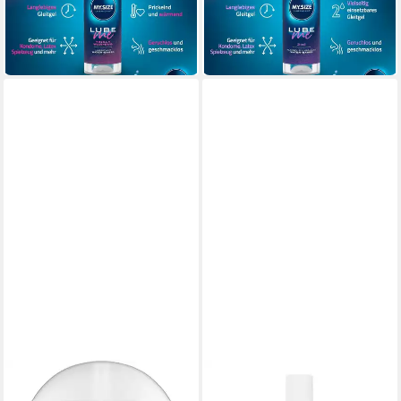
ab 9,99 €
UVP
12,99 €
-23%
(99,90 €/ 1 l)
in 5-6 Werktagen bei dir
-23%
in 5-6 Werktagen bei dir