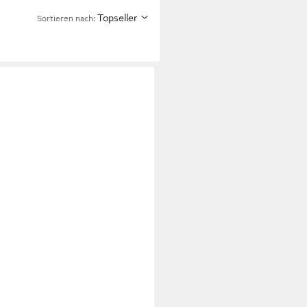
Topseller
Sortieren nach: