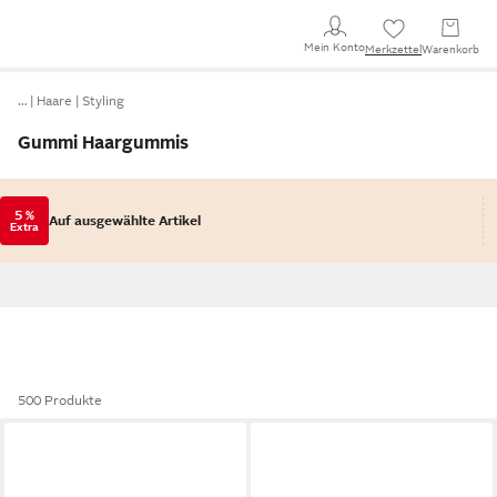
Mein Konto
Merkzettel
Warenkorb
…
Haare
Styling
Gummi Haargummis
5 %
Auf ausgewählte Artikel
Extra
500 Produkte