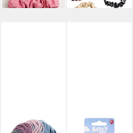
in 5-6 Werktagen bei dir
LUXUSKOLLEKTION
CERDA
Haargummi 200 Stück
Haargummi Bluey Set – 4