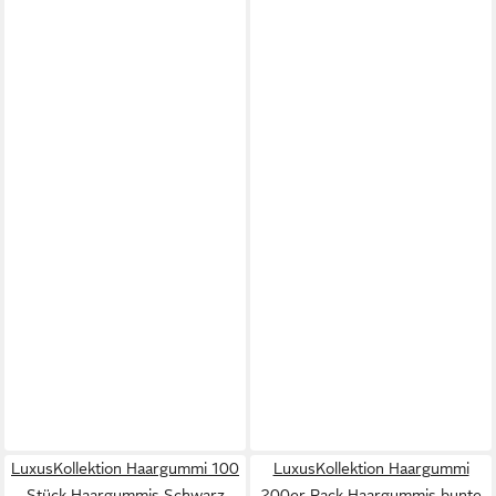
LuxusKollektion Haargummi 100
LuxusKollektion Haargummi
Stück Haargummis Schwarz
200er Pack Haargummis bunte