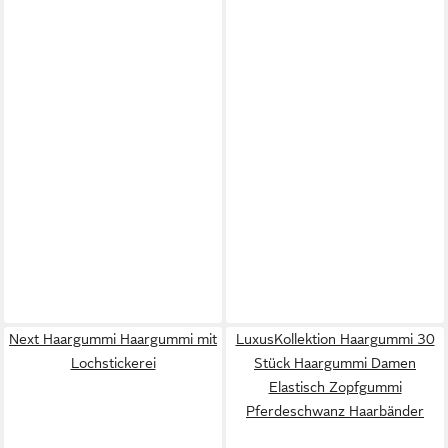
Next Haargummi Haargummi mit
LuxusKollektion Haargummi 30
Lochstickerei
Stück Haargummi Damen
Elastisch Zopfgummi
Pferdeschwanz Haarbänder