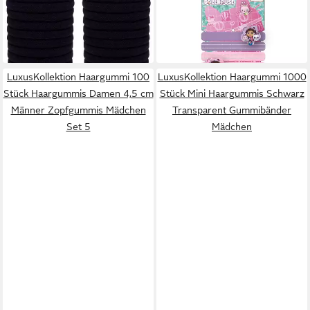
Haargummis Schwarz
Dollhouse – 4 bunte
24,95 €
7,95 €
Baumwolle elastisch
Zopfgummis für Schule &
14,95 €
in 5-6 Werktagen bei dir
Mädchen Haarband
Freizeit
-47%
in 5-6 Werktagen bei dir
LuxusKollektion Haargummi 100
LuxusKollektion Haargummi 1000
Stück Haargummis Damen 4,5 cm
Stück Mini Haargummis Schwarz
Männer Zopfgummis Mädchen
Transparent Gummibänder
Set 5
Mädchen