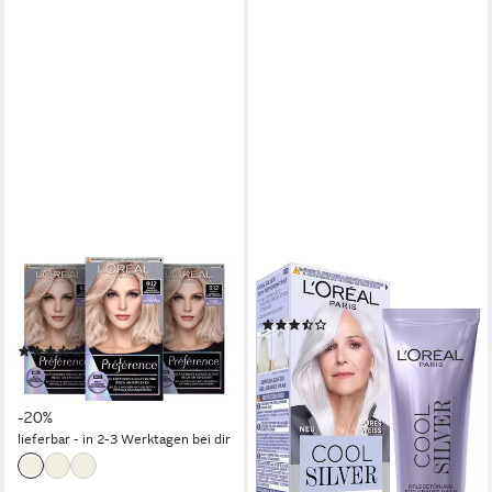
L'ORÉAL PARIS
L'ORÉAL PARIS
Haarfarbe Preference Cool
Coloration COOL SILVER
(6)
Blondes, langer Farbglanz
6,99 €
UVP
7,99 €
(9)
23,99 €
UVP
29,97 €
-13%
(8,00 €/ 1 Stk)
lieferbar - in 2-3 Werktagen bei dir
-20%
lieferbar - in 2-3 Werktagen bei dir