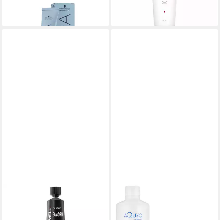
-20%
(67,28 €/ 1 l)
lieferbar - in 2-3 Werktagen bei dir
lieferbar - in 2-3 Werktagen bei dir
GOLDWELL
AQUYO COSMETICS
Haarpflege-Set Topchic
Haarfarbe Blondierpulver
Elumenated TB 8CA@PB Cool
500g + Creme Oxydant