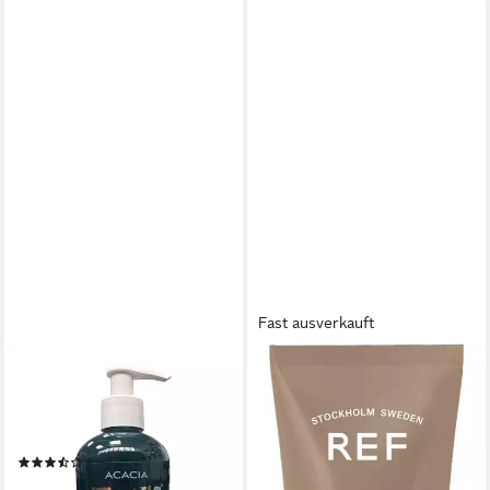
Fast ausverkauft
JEANS COLOR
REF
Haarfarbe Semi Permanente
Haarfarbe REF Colour Boost
Direktziehende Haarfarbe
Masque Cool Chocolate
250ml
200ml
(7)
40,00 €
9,49 €
UVP
12,99 €
(200,00 €/ 1 l)