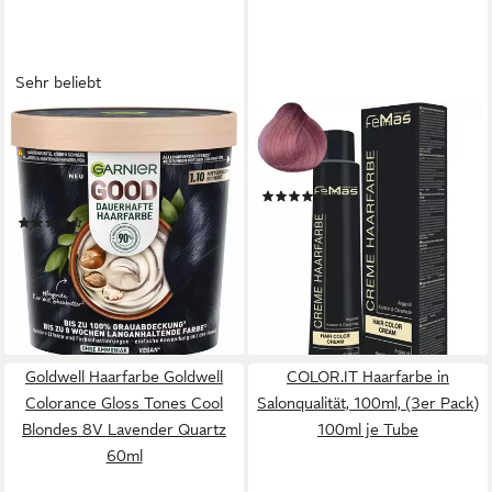
Sehr beliebt
GARNIER
FEMMAS PREMIUM
Haarfarbe GARNIER GOOD,
Haarfarbe Femmas Hair Color,
Set, mit Creme-Textur, für alle
1-tlg., Profi-Qualität
(64)
Haartypen
8,95 €
(82)
(89,50 €/ 1 l)
7,99 €
UVP
8,99 €
lieferbar - in 3-4 Werktagen bei dir
-11%
+183
lieferbar - in 5-6 Werktagen bei dir
+6
Goldwell Haarfarbe Goldwell
COLOR.IT Haarfarbe in
Colorance Gloss Tones Cool
Salonqualität, 100ml, (3er Pack)
Blondes 8V Lavender Quartz
100ml je Tube
60ml