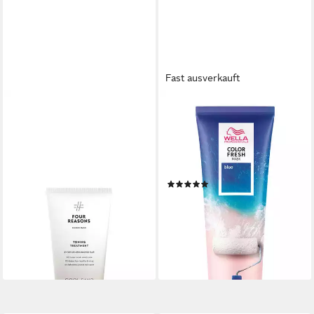
Fast ausverkauft
FOUR REASONS
WELLA PROFESSIONALS
Haarfarbe Four Reasons
Haartönung COLOR FRESH
Color Mask Toning Treatment
MASK, frei von Silikonen,
Cool Sand 200ml
auswaschbar, wöchentliche
26,39 €
Anwendung
(131,95 €/ 1 l)
(6)
lieferbar - in 2-3 Werktagen bei dir
17,99 €
UVP
22,95 €
(119,93 €/ 1 l)
-22%
lieferbar - in 1-2 Werktagen bei dir
+8