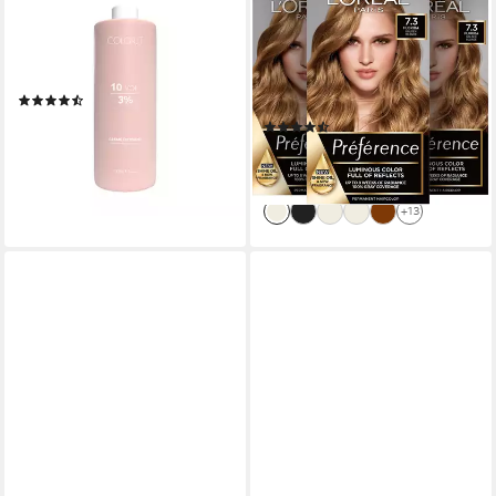
COLOR.IT
L'ORÉAL PARIS
Entwickler Für Haarfärbung
Coloration PRÉFÉRENCE
oder Blondierung, 1000ml, mit
HAARFARBE, Packung, 3-tlg.,
Keratin & Arganöl
dauerhafte Haarcoloration mit
(5)
100% Grauabdeckung
11,95 €
(26)
(11,95 €/ 1 l)
ab 28,99 €
lieferbar - in 2-3 Werktagen bei dir
(9,66 €/ 1 Stk)
lieferbar - in 2-3 Werktagen bei dir
+13