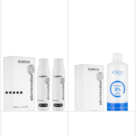
AQUYO COSMETICS
AQUYO COSMETICS
Haarfarben-Entferner
Haarfarben-Entferner
Eliminator Haarfarbentferner
Eliminator Haarfarben
zur Beseitigung von
Entferner + Creme Oxydant
Farbpigmenten, Packung
Entwickler 3% 500ml, 1-tlg.
(2)
31,50 €
24,00 €
lieferbar - in 3-4 Werktagen bei dir
lieferbar - in 3-4 Werktagen bei dir