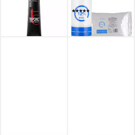
Bronze Elumenated Pearl
Entwickler 12%, Set
(1)
Beige
ab 17,80 €
20,30 €
lieferbar - in 3-4 Werktagen bei dir
(338,33 €/ 1 l)
lieferbar - in 2-3 Werktagen bei dir