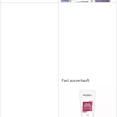
Fast ausverkauft
SCHWARZKOPF
GOLDWELL
Haarfarbe Schwarzkopf Vario
Haarshampoo Dualsenses
Blond Cool Lift 60ml
Color Revive Color Giving
19,76 €
24,71 €
Shampoo (Cool Red)
(329,33 €/ 1 l)
ab 16,82 €