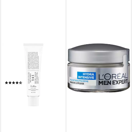
DR. ALTHEA
Feuchtigkeitscreme 345
RELIEF CREAM, Vegane,
regenerierende Creme, die
Inhaltsstoffe gekonnt
(14)
kombiniert
ab 26,95 €
(53,90 €/ 100 ml)
lieferbar - in 3-4 Werktagen bei dir