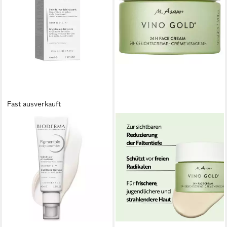
Fast ausverkauft
BIODERMA
Gesichtspflege Pigmentbio
Tägliche Pflege LSF 50+ -,
gegen Hautunreinheiten
29,90 €
(747,50 €/ 1 l)
lieferbar - in 2-3 Werktagen bei dir