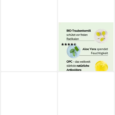
M. ASAM
Tagescreme Vino Gold 24h
face cream 50 ml
(23)
ab 34,90 €
UVP
49,99 €
(698,00 €/ 1 l)
-30%
lieferbar - in 6-7 Werktagen bei dir