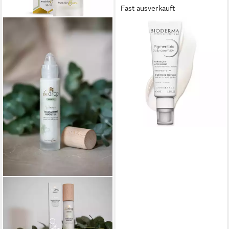
Fast ausverkauft
BIODERMA
Gesichtspflege Pigmentbio
Tägliche Pflege LSF 50+ -,
gegen Hautunreinheiten
29,90 €
(747,50 €/ 1 l)
lieferbar - in 2-3 Werktagen bei dir
BEDROP
Tagescreme Booster -
Gesichtscreme mit Gelée
Royale und Niacinamide