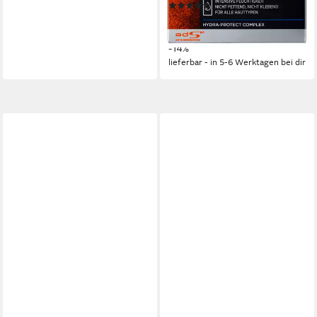
(387)
Belastung
6,85 €
UVP
7,99 €
(137,00 €/ 1 l)
-14%
lieferbar - in 5-6 Werktagen bei dir