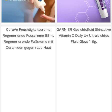
(349,75 €/ 1 l)
29,75 €
Talg & Entzündungen, Mit
UVP
39,99 €
lieferbar - in 2-3 Werktagen bei dir
(1.983,33 €/ 1 kg)
BPO (Benzoylperoxid),
-26%
Dermatologisch getestet
lieferbar - in 3-4 Werktagen bei dir
CeraVe Feuchtigkeitscreme
GARNIER Gesichtsfluid Skinactive
Regeneriende Fusscreme 88ml,
Vitamin C Daily Uv Ultraleichtes
Regenerierende Fußcreme mit
Fluid Glow, 1-tlg.
Ceramiden gegen raue Haut