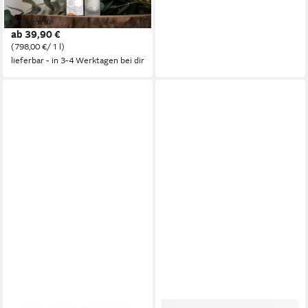
Einzelpackung, Natürliche,
(8)
feuchtigkeitsspendende
ab 39,90 €
Gesichtspflege mit Gelée
(798,00 €/ 1 l)
Royale
lieferbar - in 3-4 Werktagen bei dir