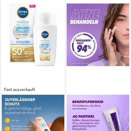
Fast ausverkauft
NIVEA SUN
BENZAKNEN
Gesichtspflege UV Gesicht
Tagescreme 10% Gel, 15g,
Experte Ultra Light Daily Fluid
Mittel gegen Pickel und
Heller Hauttyp LSF 50+, 1-tlg.
Mitesser bei schwerer Akne
13,99 €
Befreit Poren und reduziert