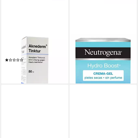
GEPEPHARM GMBH
DR. HAUSCHKA
Tagescreme AKNEDERM
Tagescreme Neutrogena
Tinktur, 50 ml
Hydro Boost Gel Creme
(1)
ab 17,21 €
19,39 €
(344,20 €/ 1 l)
(387,80 €/ 1 l)
lieferbar in 2 Wochen
lieferbar - in 4-5 Werktagen bei dir