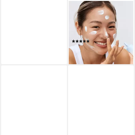
BEAUTY OF JOSEON
Sonnenschutzcreme RELIEF
SUN AQUA-FRESH RICE +
B5 LSF50+, schützt und
revitalisiert die Haut
(5)
ab 21,71 €
(434,20 €/ 1 l)
lieferbar in 3 Wochen