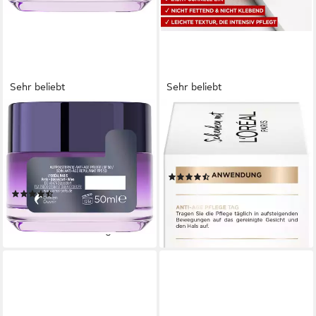
Sehr beliebt
Sehr beliebt
L'ORÉAL PARIS
L'ORÉAL PARIS
Tagescreme REVITALIFT
Tagescreme REVITALIFT
FILLER TAG LSF 50, LSF 50,
LASER PFLEGESET, 2-tlg.,
hydriert, mehr Spannkraft und
mit Hyaluron
(32)
Festigkeit, Anti-Age
16,99 €
(37)
lieferbar - in 1-2 Werktagen bei dir
18,99 €
(379,80 €/ 1 l)
lieferbar - in 1-2 Werktagen bei dir