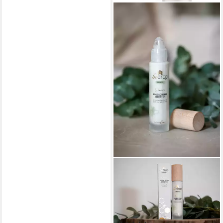
BEDROP
Tagescreme Booster -
Gesichtscreme mit Gelée
Royale und Niacinamide
Einzelpackung, Natürliche,