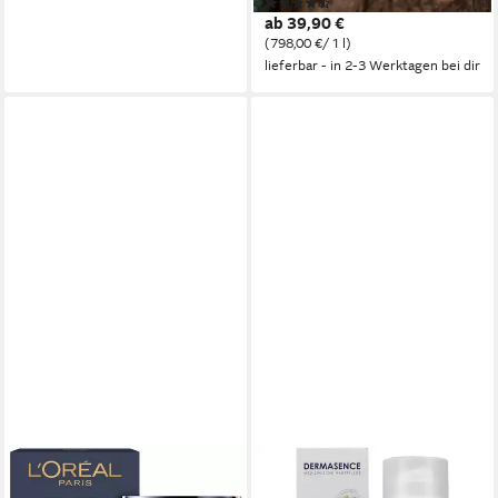
(8)
feuchtigkeitsspendende
ab 39,90 €
Gesichtspflege mit Gelée
(798,00 €/ 1 l)
Royale
lieferbar - in 2-3 Werktagen bei dir