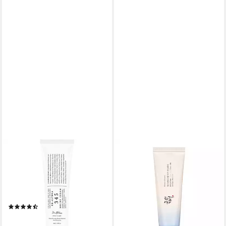
DR. ALTHEA
Feuchtigkeitscreme 345
RELIEF CREAM, Vegane,
regenerierende Creme, die
Inhaltsstoffe gekonnt
(14)
kombiniert
ab 21,99 €
(439,80 €/ 1 l)