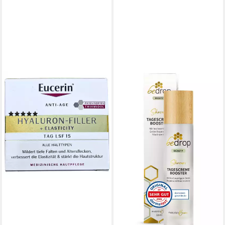
EUCERIN
Tagescreme Elasticity+Filler
LSF15 Anti-Age
(1)
27,95 €
31,95 €
(559,00 €/ 1 l)
-13%
lieferbar - in 4-5 Werktagen bei dir