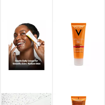
CELIMAX
VICHY
Tagescreme Pore+Dark Spot
Feuchtigkeitscreme IDEAL