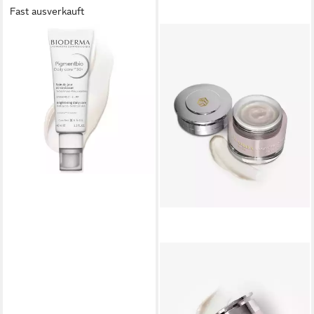
Fast ausverkauft
BIODERMA
Gesichtspflege Pigmentbio
Tägliche Pflege LSF 50+ -,
gegen Hautunreinheiten
29,90 €
lieferbar - in 2-3 Werktagen bei dir
GLAMIRA
Feuchtigkeitscreme
Vitalitätsschutz-Creme
Packung, 1-tlg., mit 50 g Inhalt