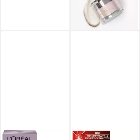
21,17 €
24,90 €
(42,34 €/ 100 g)
-15%
lieferbar - in 2-3 Werktagen bei dir