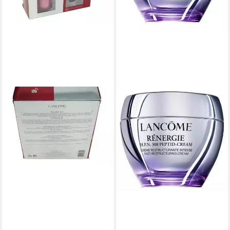
LANCOME
Tagescreme Lancome Dream
Tone Creator Fair Nr 2 Set
40ml
109,00 €
(2.725,00 €/ 1 l)
lieferbar - in 2-3 Werktagen bei dir