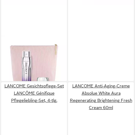
LANCOME
Gesichtspflege-Set Rénergie
H.C.F. Triple Serum 50 ml
Routine, 2-tlg.
149,00 €
lieferbar - in 6-8 Werktagen bei dir
LANCOME Gesichtspflege-Set
LANCOME Anti-Aging-Creme
LANCÔME Génifique
Absolue White Aura
Pflegeliebling-Set, 4-tlg.
Regenerating Brightening Fresh
Cream 60ml