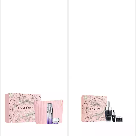
LANCOME
Gesichtspflege-Set Génifique
Ultimate Set 50 ml, 3-tlg.
229,00 €
lieferbar - in 6-8 Werktagen bei dir