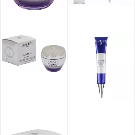
LANCOME
Tagescreme Lancôme
Renergie Multi-Cica Healing
Cream
41,28 €
(825,60 €/ 1 l)
lieferbar in 3 Wochen