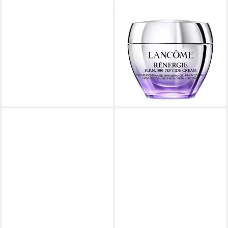
LANCOME
Tagescreme Lancôme
RÉNERGIE MULTI-LIFT
crème riche SPF15
126,71 €
(2.534,20 €/ 1 l)
lieferbar - in 8-10 Werktagen bei
dir