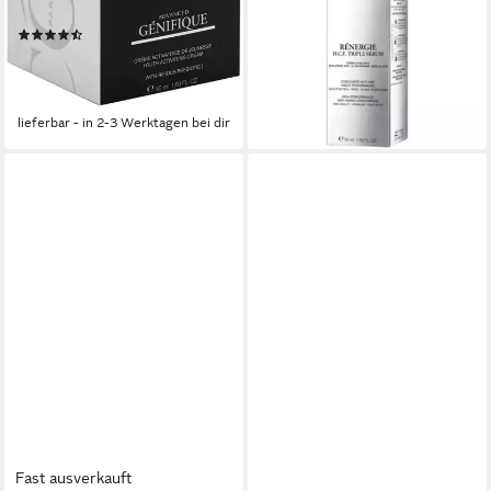
131,52 €
und Glanz.
(2.630,40 €/ 1 l)
(25)
lieferbar - in 8-10 Werktagen bei
ab 69,99 €
UVP
80,90 €
dir
(1.399,80 €/ 1 l)
-13%
lieferbar - in 2-3 Werktagen bei dir
Fast ausverkauft