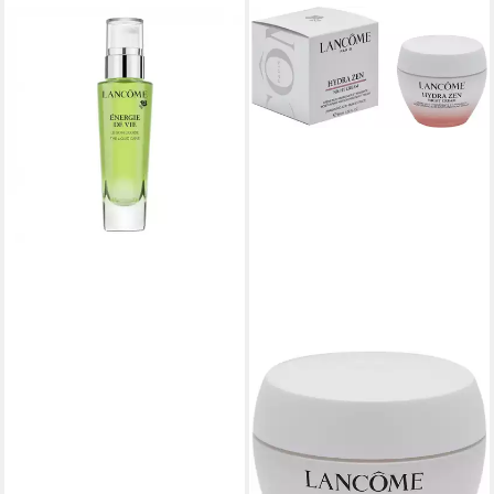
LANCOME
Tagescreme Lancôme
Energie De Vie Liquid Care
37,19 €
(1.239,67 €/ 1 l)
lieferbar in 3 Wochen