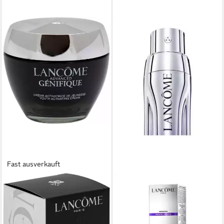
Fast ausverkauft
LANCOME
LANCOME
Tagescreme Génifique Crème
Anti-Aging-Creme LANCÔME
Jour, Intensive Feuchtigkeit
Rénergie H.C.F. Triple Serum
für jugendliche Ausstrahlung
packung, 1-tlg.