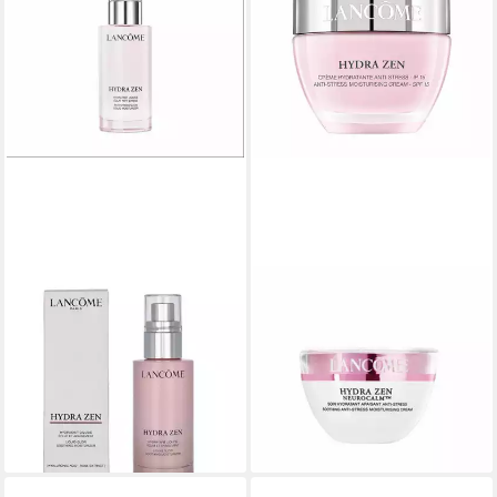
LANCOME
LANCOME
Tagescreme Lancôme Hydra
Tagescreme Lancôme Hydra
Zen Anti-Stress Glow Liquid
Zen Anti-Stress Moisturising
Moisturizer
Cream SPF15
62,94 €
69,46 €
(1.258,80 €/ 1 l)
(1.389,20 €/ 1 l)
lieferbar - in 8-10 Werktagen bei
lieferbar - in 8-10 Werktagen bei
dir
dir