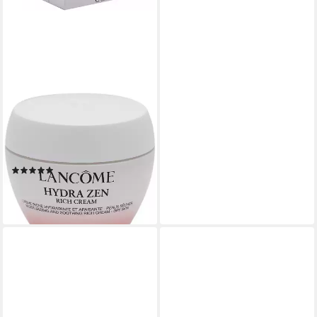
LANCOME
Feuchtigkeitscreme Hydra
Zen Neurocalm, speziell für
trockene Haut
(13)
ab 60,00 €
(1.200,00 €/ 1 l)
lieferbar - in 2-3 Werktagen bei dir