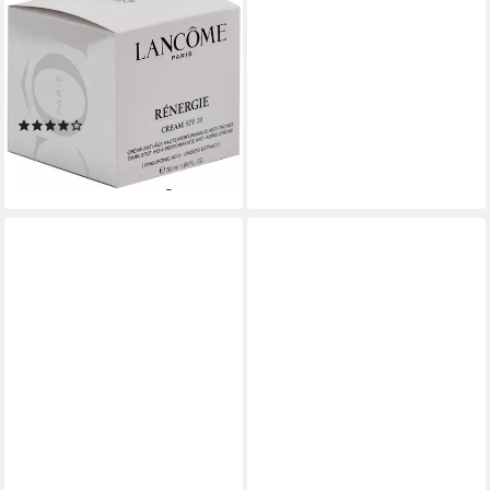
LANCOME
Anti-Aging-Creme Rénergie
Multi Lift, Strafft die Haut und
mildert sichtbar feine Linien
und Fältchen.
(13)
ab 99,17 €
(1.983,40 €/ 1 l)
lieferbar - in 2-3 Werktagen bei dir