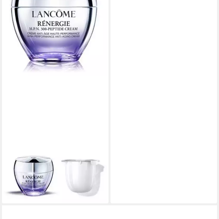
LANCOME
Tagescreme Lancôme
RÉNERGIE crème refill
101,55 €
(2.031,00 €/ 1 l)
lieferbar - in 8-10 Werktagen bei
dir