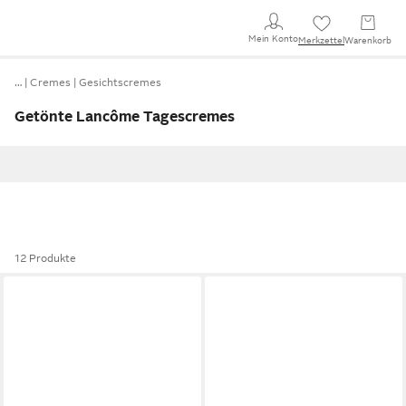
Mein Konto
Merkzettel
Warenkorb
…
Cremes
Gesichtscremes
Getönte Lancôme Tagescremes
12 Produkte