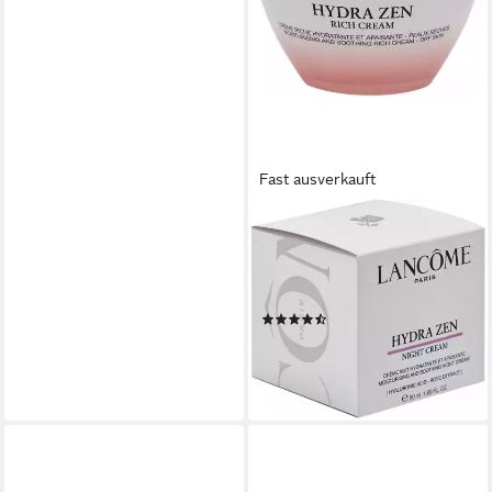
Fast ausverkauft
LANCOME
Nachtcreme Hydra Zen
Neurocalm Nuit Crème,
Beruhigende Pfege
(15)
ab 68,08 €
(1.361,60 €/ 1 l)
lieferbar - in 8-10 Werktagen bei
dir