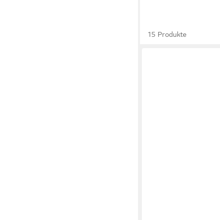
15 Produkte