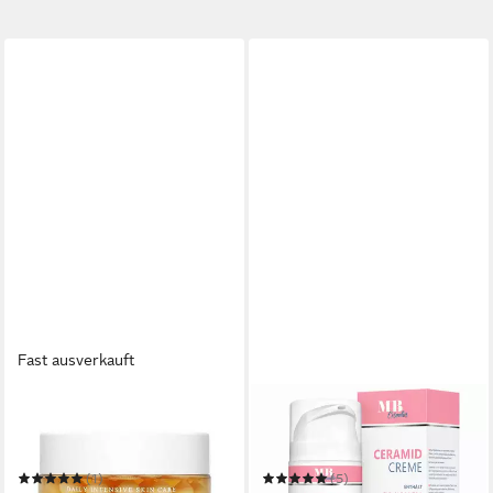
Fast ausverkauft
MEDI-PEEL
MEDICAL BEAUTY COSMETICS
Tagescreme MEDI-PEEL,
Tagescreme Ceramide Creme
Gold Age Tox Cream H8 - 50
mit Aloe Vera, Bakuchiol,
g
Niacinamid & Ectoin 100 ml
(1)
(5)