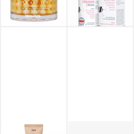
23,90 €
29,90 €
UVP
34,90 €
(478,00 €/ 1 kg)
(299,00 €/ 1 kg)
in 4-5 Werktagen bei dir
-14%
in 3-4 Werktagen bei dir
DR. REJU-ALL
GLAMIRA
Tagescreme Dr. Reju, All Dr.
Feuchtigkeitscreme