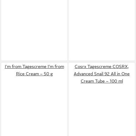
I'm from Tagescreme I’m from
Cosrx Tagescreme COSRX,
Rice Cream – 50 g
Advanced Snail 92 All in One
Cream Tube – 100 ml