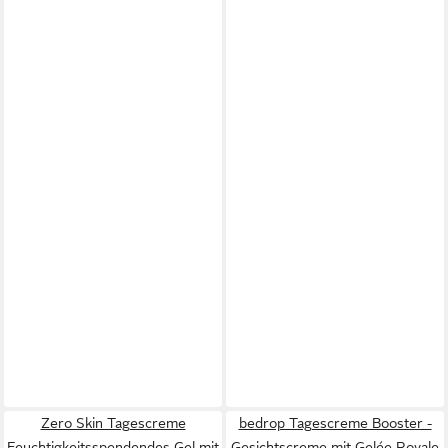
Zero Skin Tagescreme
bedrop Tagescreme Booster -
Feuchtigkeitsspendendes Gel mit
Gesichtscreme mit Gelée Royale