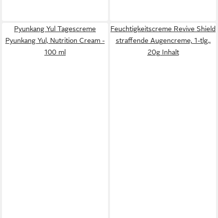
Pyunkang Yul Tagescreme
Feuchtigkeitscreme Revive Shield
Pyunkang Yul, Nutrition Cream -
straffende Augencreme, 1-tlg.,
100 ml
20g Inhalt