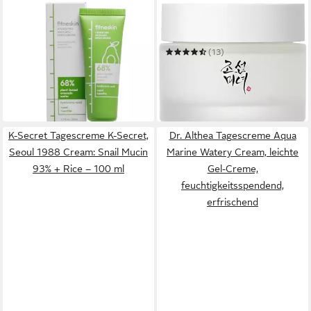
FITNESKIN
BEAUTY OF JOSEON
Tagescreme FITNESKIN,
Feuchtigkeitscreme
Hydrating Avocado
DYNASTY CREAM
10,00 €
Moisturizer - 50 ml
(13)
(200,00 €/ 1 l)
ab 18,95 €
UVP
27,91 €
in 4-5 Werktagen bei dir
(379,00 €/ 1 l)
-32%
in 4-5 Werktagen bei dir
K-Secret Tagescreme K-Secret,
Dr. Althea Tagescreme Aqua
Seoul 1988 Cream: Snail Mucin
Marine Watery Cream, leichte
93% + Rice – 100 ml
Gel-Creme,
feuchtigkeitsspendend,
erfrischend