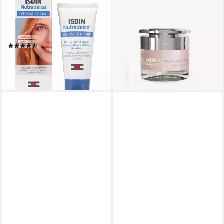
ISDIN
GLAMIRA
Feuchtigkeitscreme
Feuchtigkeitscreme
Nutradeica Gesichts-Gel-
Vitalitätsschutz-Creme
Creme 50 ml
Packung, 1-tlg., mit 50 g Inhalt
(8)
21,17 €
24,90 €
19,89 €
(42,34 €/ 100 g)
(397,80 €/ 1 l)
-15%
lieferbar - in 4-5 Werktagen bei dir
lieferbar - in 2-3 Werktagen bei dir