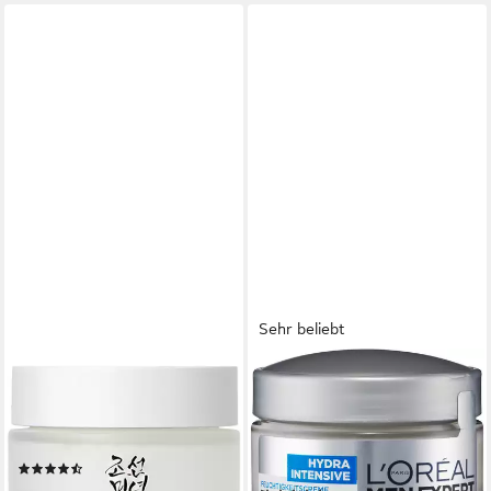
Sehr beliebt
BEAUTY OF JOSEON
L'ORÉAL PARIS MEN EXPERT
Feuchtigkeitscreme
Feuchtigkeitscreme Hydra
DYNASTY CREAM, stärkt die
Intensive,
Hautbarriere
feuchtigkeitsspendend, stärkt
(13)
die Haut gegen tägliche
ab 20,99 €
UVP
26,90 €