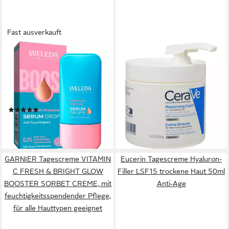
Fast ausverkauft
WELEDA
CERAVE
Gesichtsserum HYALURONIC
Bodylotion
MOISTURE SERUM DROPS,
Feuchtigkeitscreme Pumpe
Intensive Feuchtigkeit,
454g PZN 17572901
32,73 €
frischer Glow für gepflegte,
(72,09 €/ 1 kg)
(10)
pralle Haut
lieferbar - in 7-9 Werktagen bei dir
11,95 €
(398,33 €/ 1 l)
lieferbar - in 3-4 Werktagen bei dir
GARNIER Tagescreme VITAMIN
Eucerin Tagescreme Hyaluron-
C FRESH & BRIGHT GLOW
Filler LSF15 trockene Haut 50ml
BOOSTER SORBET CREME, mit
Anti-Age
feuchtigkeitsspendender Pflege,
für alle Hauttypen geeignet