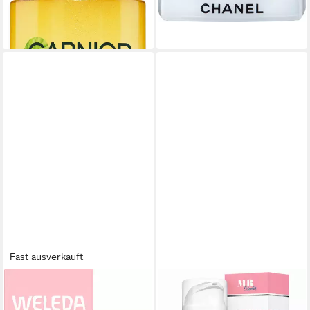
(1.410,00 €/ 1 l)
9,99 €
lieferbar - in 1-2 Werktagen bei dir
(83,25 €/ 1 l)
lieferbar - in 1-2 Werktagen bei dir
Fast ausverkauft
WELEDA
MEDICAL BEAUTY COSMETICS
Feuchtigkeitscreme SENSITIV
Tagescreme Ceramide Creme