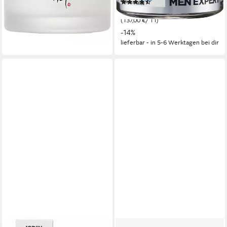
(387)
Belastung
(419,80 €/ 1 kg)
6,85 €
UVP
7,99 €
-22%
(137,00 €/ 1 l)
lieferbar - in 7-9 Werktagen bei dir
-14%
lieferbar - in 5-6 Werktagen bei dir