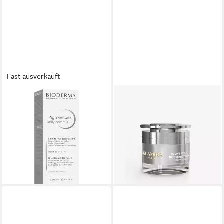
Fast ausverkauft
BIODERMA
GLAMIRA
Gesichtspflege Pigmentbio
Feuchtigkeitscreme Revive
Tägliche Pflege LSF 50+ -,
Essence Regenerierende
gegen Hautunreinheiten
Creme Packung, 1-tlg., 50g
29,90 €
29,67 €
34,90 €
lieferbar - in 3-4 Werktagen bei dir
(59,34 €/ 100 g)
-15%
lieferbar - in 2-3 Werktagen bei dir