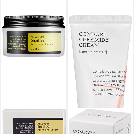
COSRX
COSRX
Anti-Aging-Creme
Feuchtigkeitscreme
ADVANCED SNAIL 92 ALLE
BALANCIUM COMFORT