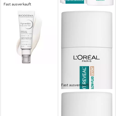
Fast ausverkauft
BIODERMA
Gesichtspflege Pigmentbio
Tägliche Pflege LSF 50+ -,
gegen Hautunreinheiten
29,90 €
lieferbar - in 2-3 Werktagen bei dir
Fast ausverkauft
L'ORÉAL PARIS
Gesichtsfluid BRIGHT
REVEAL TÄGLICHES GLOW-
FLUID GETÖNT LIGHT LSF