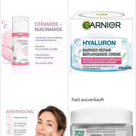
Fast ausverkauft
MEDICAL BEAUTY COSMETICS
GARNIER
Tagescreme Ceramide Creme
Gesichtspflege HYALURON
mit Aloe Vera, Bakuchiol,
BARRIER REPAIR
Niacinamid & Ectoin 100 ml
BERUHIGENDE CREME, für