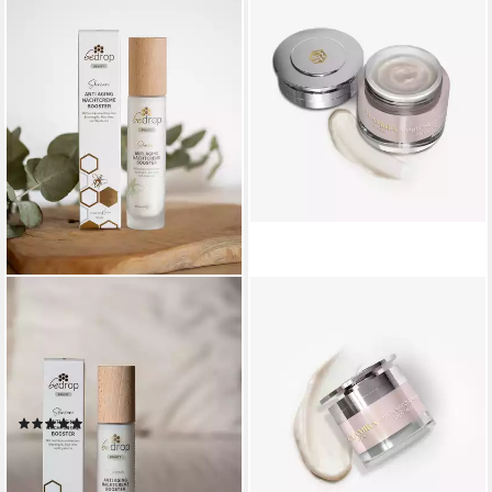
BEDROP
GLAMIRA
Nachtcreme ANTI AGING
Feuchtigkeitscreme
NACHTCREME BOOSTER
Vitalitätsschutz-Creme
regenerierende Nachtcreme
Packung, 1-tlg., mit 50 g Inhalt
21,17 €
mit Bienengift Einzelpackung
24,90 €
(42,34 €/ 100 g)
(4)
ab 45,90 €
-15%
(918,00 €/ 1 l)
lieferbar - in 2-3 Werktagen bei dir
lieferbar - in 2-3 Werktagen bei dir