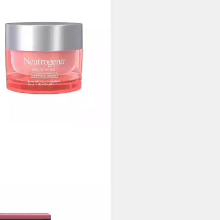
TROGENA
htcreme BRIGHT BOOST crema
he