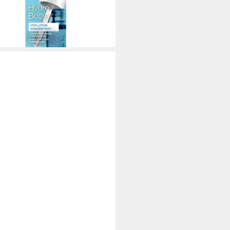
6 €
00 €/ 1 l)
rbar - in 3-4 Werktagen bei dir