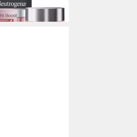
6 €
0 €/ 1 l)
rbar - in 9-11 Werktagen bei dir