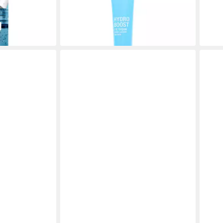
59,7
intensive Feuchtigkeit
(664,
14,49 €
en bei dir
liefe
(483,00 €/ 1 l)
lieferbar - in 2-3 Werktagen bei dir