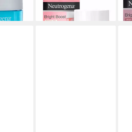
23,52 €
23,5
(470,40 €/ 1 l)
(471,2
gen bei dir
lieferbar - in 9-11 Werktagen bei dir
liefe