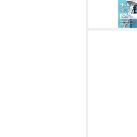
16,83 €
(1.122,00 €/ 1 l)
lieferbar - in 3-4 Werktag