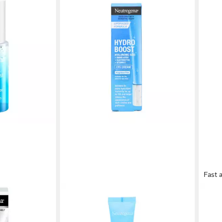
Fast 
NEUTROGENA
NEU
ost Hyaluron
Tagescreme 2x Neutrogena Hydro
Tage
Boost Augencreme Parfümfrei
Konz