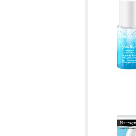
NEUTROGENA
Tagescreme Hydro Bo
Konzentrat - 15ml