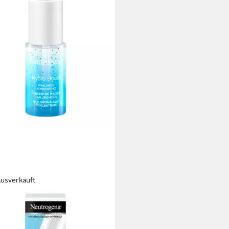
ausverkauft
TROGENA
screme Hydro Boost Hyaluron
entrat 6er-Pack (6x 15ml)