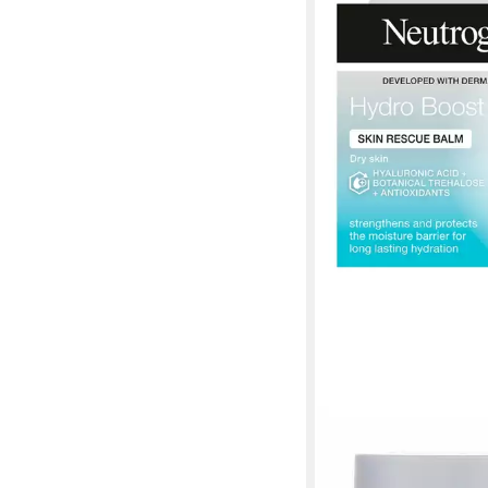
NEUTROGENA
Tagescreme Neutroge
Hydro Boost Haut Re