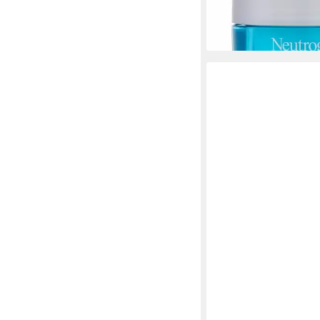
22,78 €
(455,60 €/ 1 l)
lieferbar - in 9-11 Werkta