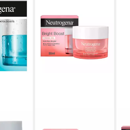
NEUTROGENA
NEU
na Neutrogena
Gesichtspflege BRIGHT BOOST
Nac
scue Balm
crema gel
noc