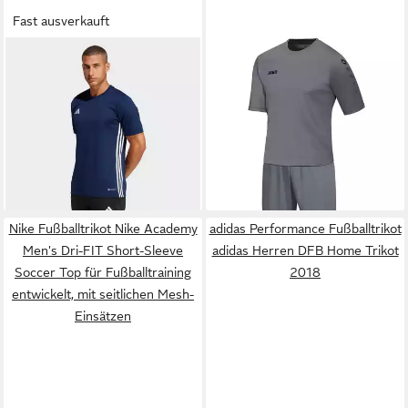
Fast ausverkauft
ADIDAS PERFORMANCE
JAKO
Fußballtrikot Herren
Fußballtrikot TABELA 23
Fussball und Sport Trikotset
ab 16,99 €
26,99 €
TRIKOT
UVP
20,00 €
Erwachsene
UVP
34,99 €
-15%
-23%
+9
+8
Nike Fußballtrikot Nike Academy
adidas Performance Fußballtrikot
Men's Dri-FIT Short-Sleeve
adidas Herren DFB Home Trikot
Soccer Top für Fußballtraining
2018
entwickelt, mit seitlichen Mesh-
Einsätzen