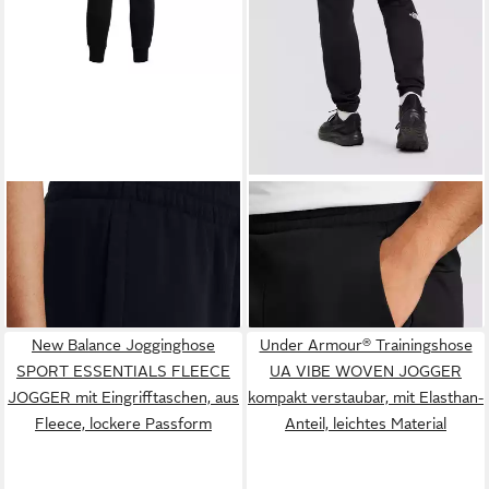
UNDER ARMOUR®
THE NORTH FACE
Jogginghose UA Rival Fleece
Funktionshose M REAXION
54,99 €
ab 63,99 €
Jogginghose mit schmal
2.0 JOGGER für vielseitige
UVP
75,00 €
zulaufendem Bein
sportliche Aktivitäten, aus
-15%
Polyester
New Balance Jogginghose
Under Armour® Trainingshose
SPORT ESSENTIALS FLEECE
UA VIBE WOVEN JOGGER
JOGGER mit Eingrifftaschen, aus
kompakt verstaubar, mit Elasthan-
Fleece, lockere Passform
Anteil, leichtes Material