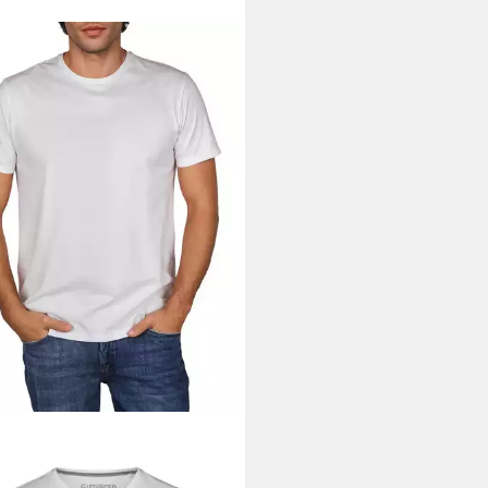
ERSO
T-Shirt Herren Basicshirt