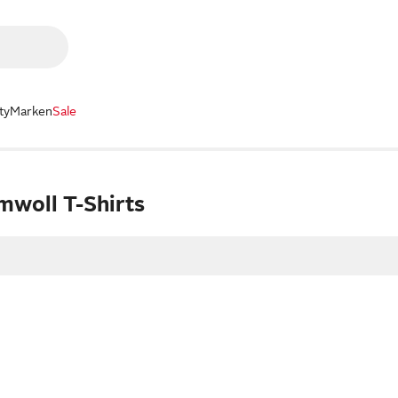
ty
Marken
Sale
mwoll T-Shirts