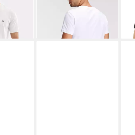
(6,33 €/ 1 Stk)
-17%