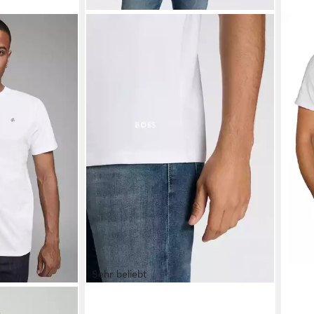
Sehr beliebt
alsshirt
BOSS
T-Shirt 5 Pack Authentic (5-
RIV