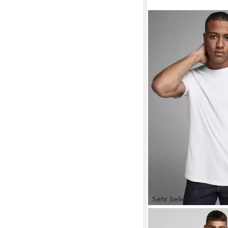
Sehr beliebt
JACK & JONES
Rundh