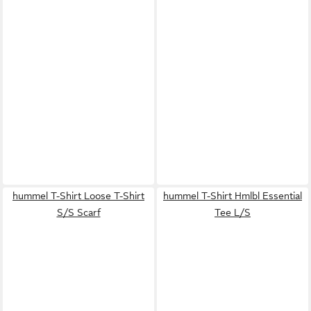
hummel T-Shirt Loose T-Shirt
hummel T-Shirt Hmlbl Essential
S/S Scarf
Tee L/S