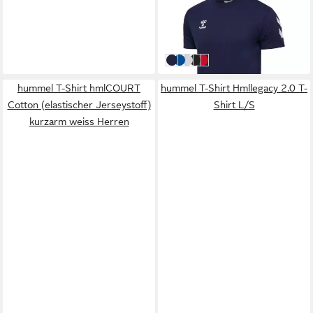
HUMMEL
T-Shirt Hummel Herren T-
Shirt hmlGO 2.0 Chevron T-
19,99 €
Shirt S/S 234568
MARINE
True Blue
White
Schwarz
True Red
hummel T-Shirt hmlCOURT
hummel T-Shirt Hmllegacy 2.0 T-
Cotton (elastischer Jerseystoff)
Shirt L/S
kurzarm weiss Herren