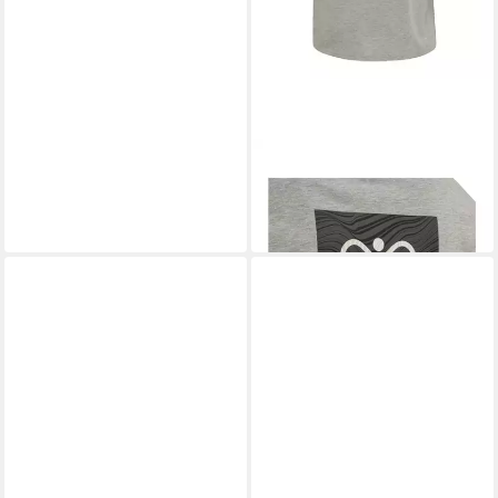
HUMMEL
T-Shirt Hummel hmlOFFGRID
T-Shirt Baumwolle
24,95 €