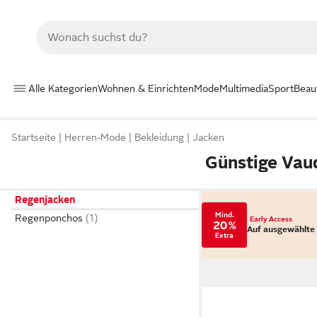
Alle Kategorien
Wohnen & Einrichten
Mode
Multimedia
Sport
Beau
Startseite
Herren-Mode
Bekleidung
Jacken
Günstige Vau
Regenjacken
Mind.
Regenponchos
Early Access
20 %
Auf ausgewählte
Extra