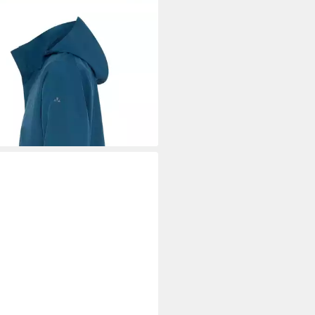
DE
Regenjacke für Outdoor-
portaktivitäten, sportlicher Stil
4,99 €
UVP
160,00 €
%