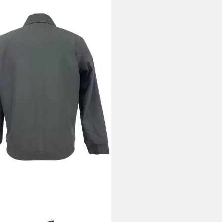
LLSON
son
96 €
UVP
179,95 €