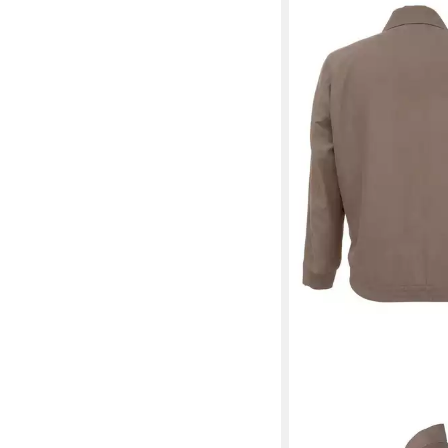
STRELLSON
Blouson
143,96 €
UVP
179,95 €
-20%