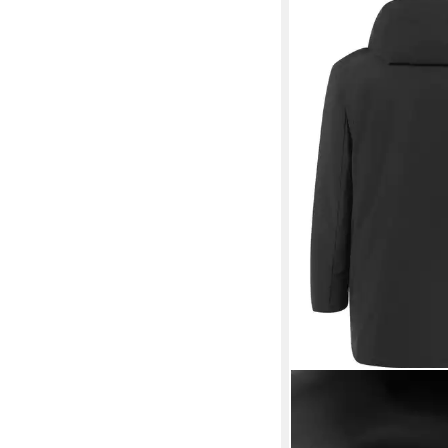
STRELLSON
Parka Flex Cross
ab 349,95 €