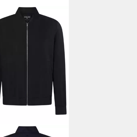
LLSON
son Jason3-W (1-St)