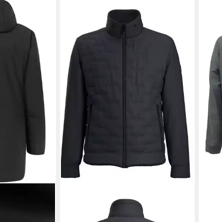
STRELLSON
STRE
Steppjacke Avio Flex 2.0
Blou
143,
Windbreaker Travel Light Regular Fit