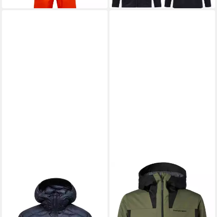
PEAK PERFORMANCE
PEAK PERFORMANCE
Skijacke
Anorak Peak Performance
ab 260,00 €
Herren Jacke
388,50 €
UVP
450,00 €
-14%