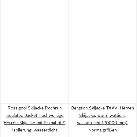
Rossignol Skijacke Rochrun
Bergson Skijacke TAAVI Herren
Insulated Jacket Hochwertige
Skijacke, warm wattiert,
Herren-Skijacke mit PrimaLoft®
wasserdicht (20000 mm),
Isolierung, wasserdicht
Normalgrößen