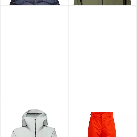
MAMMUT
PEAK PERFORMANCE
Winterjacke Stoney HS
Skihose
225,00 €
Thermo Hooded Jacket Men
340,00 €
UVP
480,00 €
-29%