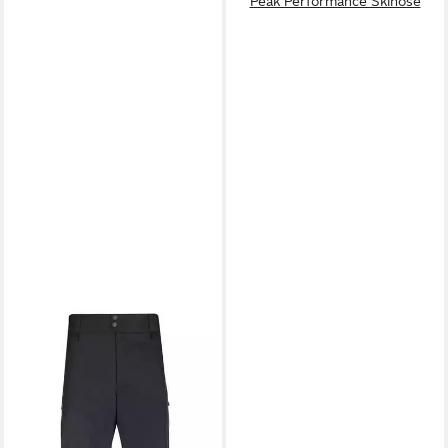
Peak Performance Skihose
PEAK PERFORMANCE
Skihose
269,99 €
UVP
299,99 €
-10%