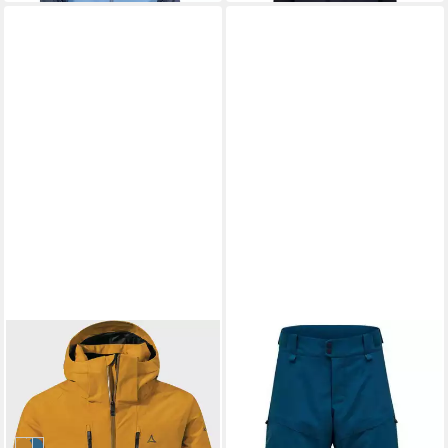
SCHÖFFEL
PEAK PERFORMANCE
Outdoorjacke Ski Jacket
Skihose
ab 229,00 €
Style Bliggs MNS
363,99 €
UVP
399,95 €
-9%