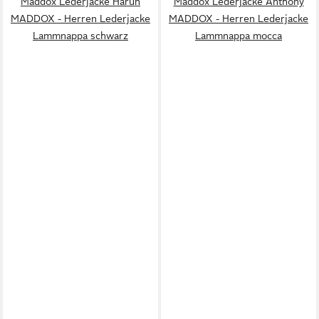
Maddox Lederjacke Harun
Maddox Lederjacke Anthony
MADDOX - Herren Lederjacke
MADDOX - Herren Lederjacke
Lammnappa schwarz
Lammnappa mocca