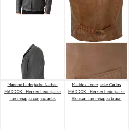
MADDOX
Lederjacke MAD46
MADDOX
Lederjacke Emilio
MADDOX - Herren
MADDOX - Herren
179,95 €
149,95 €
Lederjacke Blouson
UVP
249,95 €
Lederweste Lammnappa
UVP
169,95 €
Lammnappa grau
-28%
cognac
-12%
Maddox Lederjacke Nathan
Maddox Lederjacke Carlos
MADDOX - Herren Lederjacke
MADDOX - Herren Lederjacke
Lammnappa cognac antik
Blouson Lammnappa braun