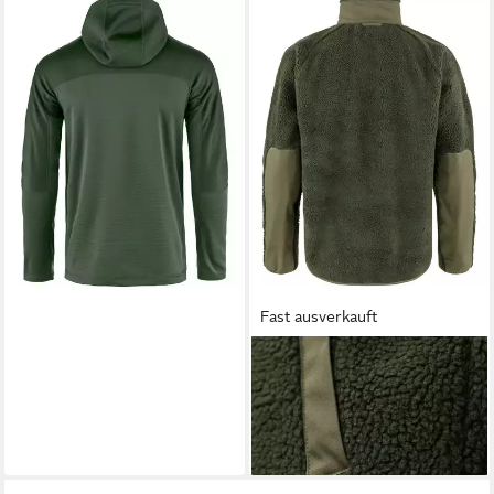
FJÄLLRÄVEN
Fleecejacke
Fleecejacke Abisko Trail
ab 121,99 €
UVP
159,95 €
-24%
Fast ausverkauft
FJÄLLRÄVEN
Fleecejacke
Faserpelzjacke Vardag
205,99 €
UVP
239,95 €
-14%