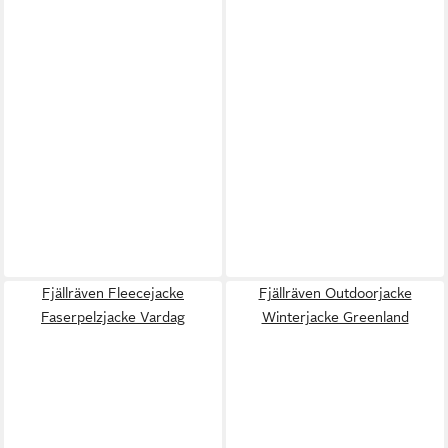
Fjällräven Fleecejacke
Fjällräven Outdoorjacke
Faserpelzjacke Vardag
Winterjacke Greenland