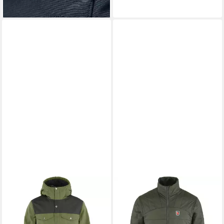
FJÄLLRÄVEN
Winterjacke
Winterjacke Greenland
332,45 €
UVP
349,95 €