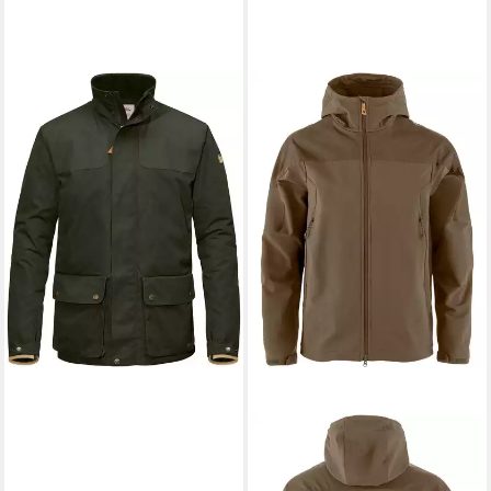
FJÄLLRÄVEN
Funktionsjacke
Jacke Sörmland Padded
343,99 €
UVP
399,95 €
-14%
FJÄLLRÄVEN
Outdoorjacke
Jacke Keb Agile Winter