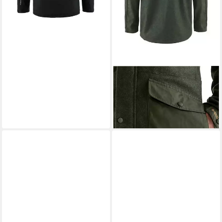
FJÄLLRÄVEN
Funktionsjacke
Jacke Värmland Wool
329,99 €
UVP
469,95 €
-30%