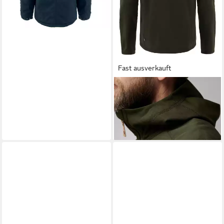
Fast ausverkauft
FJÄLLRÄVEN
Fleecejacke
Jacke Keb Fleece
ab 187,99 €
UVP
249,95 €
-25%