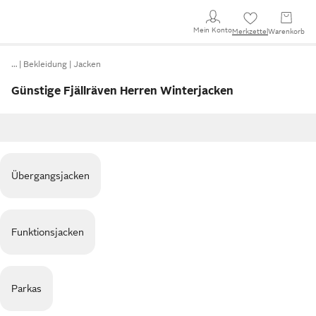
Mein Konto
Merkzettel
Warenkorb
…
Bekleidung
Jacken
Günstige Fjällräven Herren Winterjacken
Übergangsjacken
Funktionsjacken
Parkas