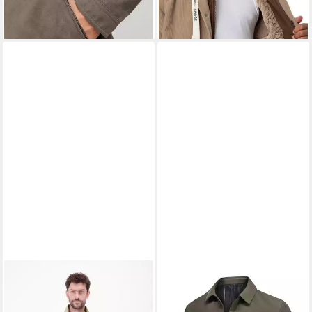
unifarben, modisch, regular fit,
Lederimitat