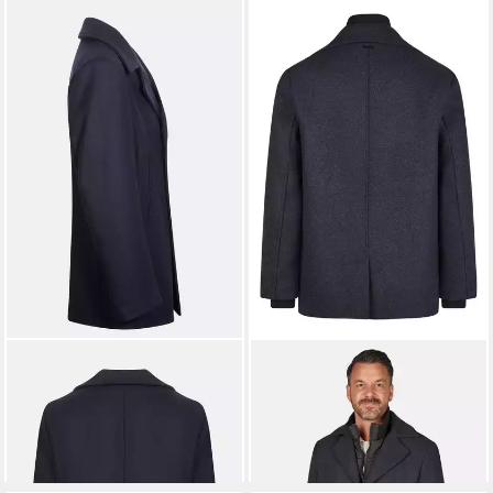
ARMOR LUX
Cabanjacke
CALAMAR
Funktionsjacke
Armor Lux Caban Herren
Cabanjacke in Wolloptik
359,00 €
114,95 €
UVP
229,99 €
-50%