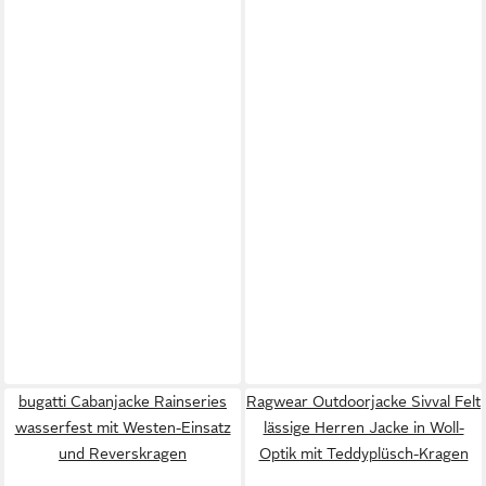
bugatti Cabanjacke Rainseries
Ragwear Outdoorjacke Sivval Felt
wasserfest mit Westen-Einsatz
lässige Herren Jacke in Woll-
und Reverskragen
Optik mit Teddyplüsch-Kragen