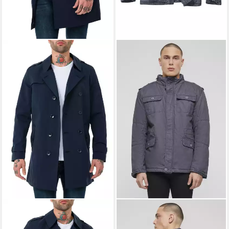
REDBRIDGE
Trenchcoat Red
BRANDIT
Allwetterjacke
Bridge Herren Mantel
Brandit Herren Britannia