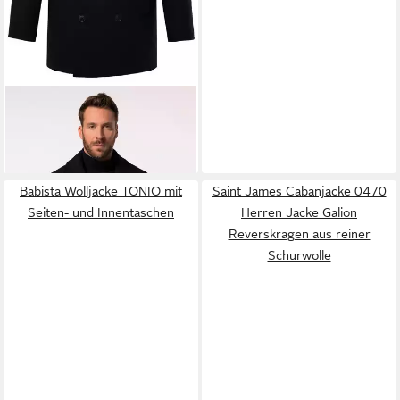
JP1880
Funktionsjacke Caban
Woll-Mix doppelreihig
169,99 €
Babista Wolljacke TONIO mit
Saint James Cabanjacke 0470
Seiten- und Innentaschen
Herren Jacke Galion
Reverskragen aus reiner
Schurwolle