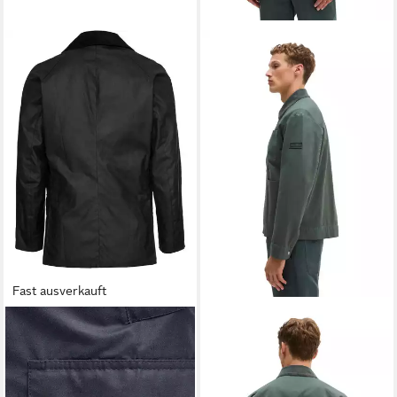
Fast ausverkauft
BARBOUR
Allwetterjacke
MARC O'POLO
Outdoorjacke
Wachsjacke Ashby Tartan
mit Cordkragen
379,99 €
229,95 €