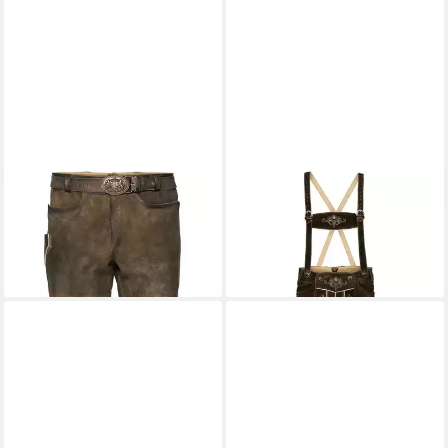
LUIS STEINDL
Trachtenhose
ALMSACH
Trachtenhose
Kniebundlederhose mit Gürtel
Kniebundlederhose
ab 229,99 €
169,99 €
UVP
249,95 €
UVP
229,99 €
-8%
-26%