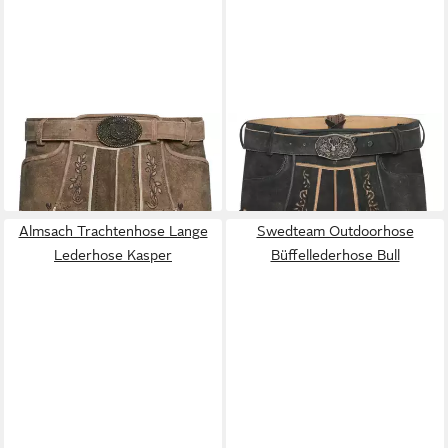
KRÜGER BUAM
LUIS STEINDL
Trachtenlederhose Kurze
Trachtenlederhose Kurze
229,99 €
229,99 €
Lederhose mit Gürtel
Lederhose mit Stickerei
Almsach Trachtenhose Lange
Swedteam Outdoorhose
Lederhose Kasper
Büffellederhose Bull