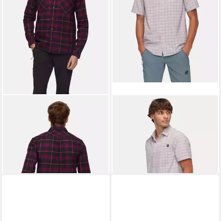
MAMMUT
Langarmhemd
MAMMUT
Outdoorhemd
Alvra Longsleeve Shirt Men
Mammut Lenni Shirt
75,00 €
ab 55,25 €
UVP
125,00 €
UVP
65,00 €
-40%
-15%