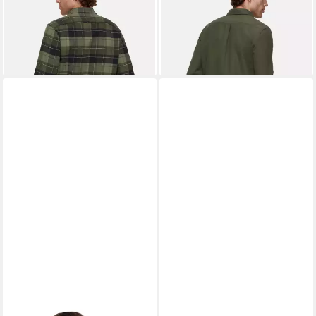
ab 70,00 €
144,00 €
UVP
100,00 €
UVP
160,00 €
-30%
-10%
+1