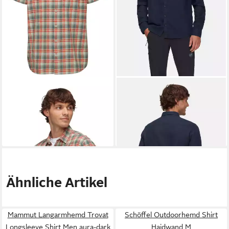
MAMMUT
Outdoorhemd
MAMMUT
Langarmhemd
Wanderhemd Trovat Summer
Alvra Summer Longsleeve
72,50 €
79,99 €
Kurzarm (Baumwolle-
UVP
85,00 €
Shirt Men
Mischung) rot/sagegrün
-15%
Ähnliche Artikel
Mammut Langarmhemd Trovat
Schöffel Outdoorhemd Shirt
Longsleeve Shirt Men aura-dark
Haidwand M