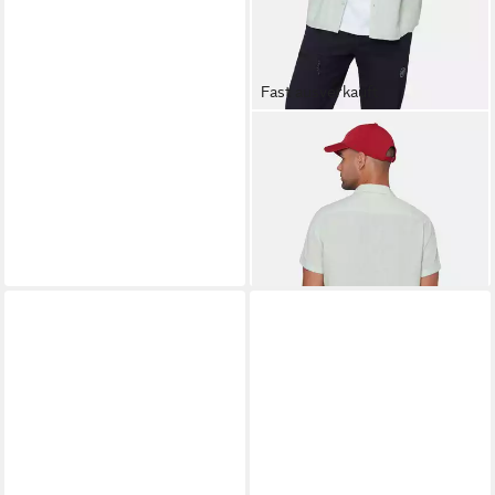
Fast ausverkauft
MAMMUT
Kurzarmhemd
Alvra Summer Shirt Men
54,99 €
UVP
70,00 €
-21%