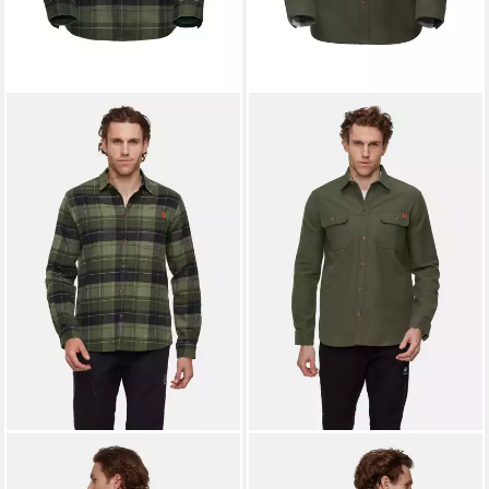
MAMMUT
Langarmhemd
MAMMUT
Langarmhemd
Trovat Longsleeve Shirt Men
Tamaro Overshirt Men