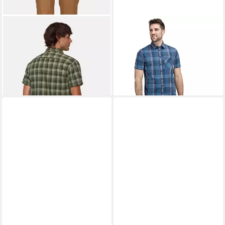
MAMMUT
Kurzarmhemd
MAMMUT
Kurzarmhemd
Trovat Summer Shirt Men
Calanca braun Herren
ab 51,00 €
49,95 €
UVP
85,00 €
UVP
90,00 €
-40%
-45%