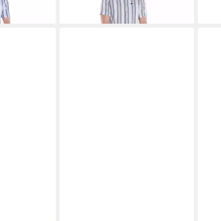
-20%
-30