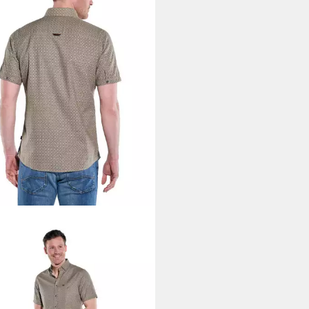
BERS
Kurzarmhemd Herren
arm-Hemd gemustert, Sand
9 €
49,99 €
%