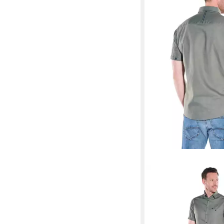
ENGBERS
Kurzarmhe
Kurzarmhemd mit Leine
41,99 €
59,99 €
-30%