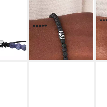
FOSSIL
FOSS
schenk
Armband Schmuck Geschenk
Arm
ck JEWELRY,
Edelstahl Textil VINTAGE CASUAL,
Edel
, Sodalith oder
mit Lavastein
ab 5
(11)
35,20 €
-11%
lieferbar - in 1-2 Werktagen bei dir
liefe
€
en bei dir