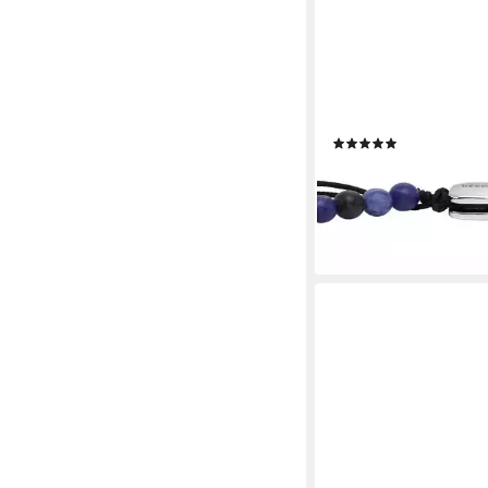
FOSSIL
Armband Schmuck Ge
Edelstahl Armschmu
mit Hämatit, Tigerauge
Malachit
(5)
ab 25,00 €
UVP
39,00 
-36%
lieferbar - in 1-2 Werktag