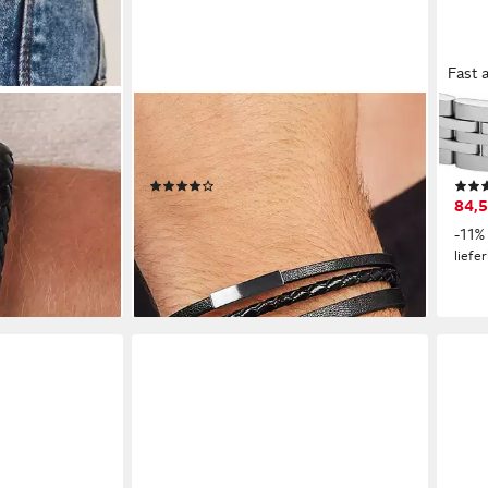
Fast 
FOSSIL
FOSS
ck Geschenk
Armband Schmuck Geschenk
Arm
schmuck
Edelstahl Leder VINTAGE CASUAL
Edel
(10)
ab 52,51 €
84,5
€
UVP
59,00 €
-11%
-11%
en bei dir
lieferbar - in 1-2 Werktagen bei dir
liefe