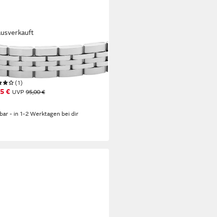
ausverkauft
IL
band Schmuck Geschenk
stahl Armkette Arden
(1)
5 €
UVP
95,00 €
rbar - in 1-2 Werktagen bei dir