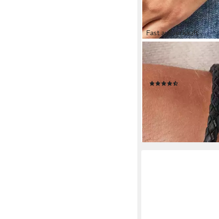
Fast ausverkauft
FOSSIL
Lederarmband Schmu
Edelstahl Leder Arm
(30)
ab 46,20 €
UVP
55,00 
-16%
lieferbar - in 1-2 Werktag