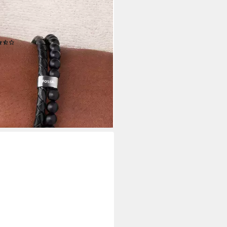
IL
band Schmuck Geschenk
stahl Leder Armschmuck
(3)
2,51 €
UVP
59,00 €
rbar - in 1-2 Werktagen bei dir