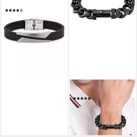
Lederarmband
(18)
19,00 €
lieferbar - in 2-3 Werktagen bei dir
TOMMY HILFIGER
Armband WILD, mit Emaille
(1)
71,20 €
UVP
89,00 €
-20%
lieferbar - in 2-3 Werktagen bei dir