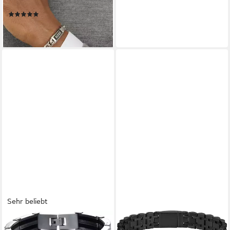
mit Emaille
(3)
129,00 €
lieferbar - in 2-3 Werktagen bei dir
Sehr beliebt
FIRETTI