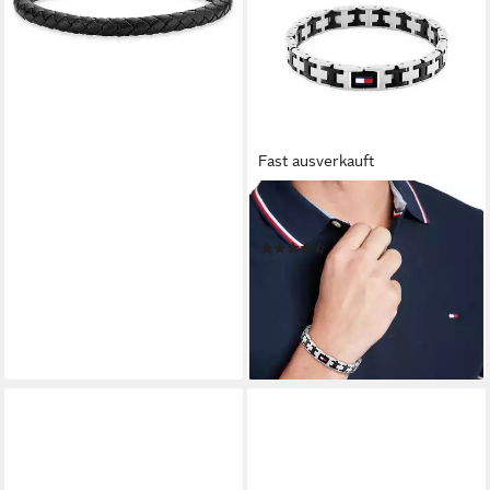
Fast ausverkauft
TOMMY HILFIGER
Gliederarmband H-LINK
(4)
79,21 €
UVP
89,00 €
-11%
lieferbar - in 2-3 Werktagen bei dir