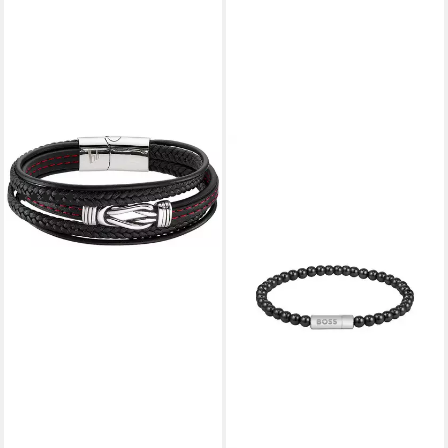
BRUNO BANANI
Lederarmband Schmuck
(7)
29,00 €
lieferbar - in 2-3 Werktagen bei dir