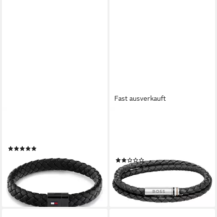
Fast ausverkauft
TOMMY HILFIGER
BOSS
Armband Schmuck Edelstahl
Armband Schmuck Edelstahl
Armschmuck Lederarmband
Lederarmband
(17)
Wickelarmband ARES
58,63 €
UVP
69,00 €
(1)
89,00 €
-15%
lieferbar - in 2-3 Werktagen bei dir
lieferbar - in 2-3 Werktagen bei dir