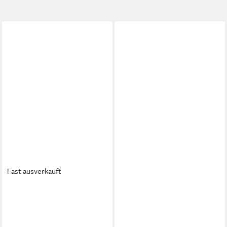
Fast ausverkauft
TOMMY HILFIGER
Gliederarmband PARKER
89,00 €
lieferbar - in 2-3 Werktagen bei dir