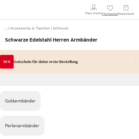
Mein Konto
Merkzettel
Warenkorb
…
Accessoires & Taschen
Schmuck
Schwarze Edelstahl Herren Armbänder
10 €
Gutschein für deine erste Bestellung
Goldarmbänder
Perlenarmbänder