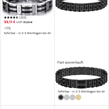
Armband Schmuck Geschenk
Armschmuck Armkette
Gliederarmband
(203)
33,11 €
UVP
37,20 €
-11%
lieferbar - in 2-3 Werktagen bei dir
Fast ausverkauft
BOSS
Armband OWAN
(6)
139,00 €
lieferbar - in 2-3 Werktagen bei dir