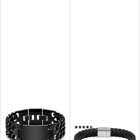
BRUNO BANANI
BOSS
Edelstahlarmband Schmuck
Armband Schmuck Edelstahl
Geschenk breites Armband
Armschmuck Lederarmband
mit Platte
LANDER, mit Zirkonia (synth)
(3)
(15)
43,61 €
89,00 €
UVP
49,00 €
lieferbar - in 2-3 Werktagen bei dir