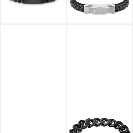
-11%
lieferbar - in 2-3 Werktagen bei dir
BRUNO BANANI
Armband Schmuck Geschenk