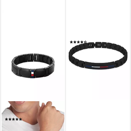
TOMMY HILFIGER
Armband Schmuck Edelstahl
Armschmuck Gliederkette
DRESSED
(33)
88,11 €
UVP
99,00 €
-11%
lieferbar - in 2-3 Werktagen bei dir
TOMMY HILFIGER
Armband JAMESON
(1)
81,35 €
lieferbar - in 2-3 Werktagen bei dir