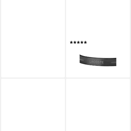
LACOSTE
Armreif ADVENTURER
(2)
70,31 €
UVP
79,00 €
-11%
lieferbar - in 2-3 Werktagen bei dir