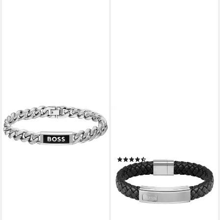
BOSS
Armband Schmuck Edelstahl
Armschmuck Lederarmband
LANDER, mit Zirkonia (synth)
(15)
89,00 €
lieferbar - in 2-3 Werktagen bei dir