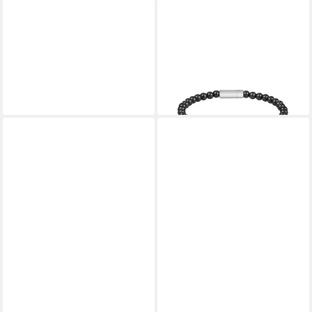
BOSS
Armband SPHERE BEADS,
mit Onyx oder Hämatit
109,00 €
lieferbar - in 2-3 Werktagen bei dir