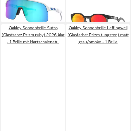
164,89 €
150,64 €
weiss matt - 1 Brille mit
Prizm Ruby
UVP
188,00 €
UVP
172,00 €
-12%
-12%
in 3-4 Werktagen bei dir
in 3-4 Werktagen bei dir
Oakley Sonnenbrille Sutro
Oakley Sonnenbrille Leffingwell
(Glasfarbe: Prizm ruby) 2026 klar
(Glasfarbe: Prizm tungsten) matt
- 1 Brille mit Hartschalenetui
grau/smoke - 1 Brille