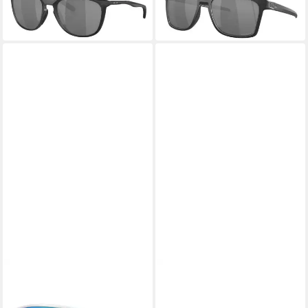
-14%
-18%
in 3-4 Werktagen bei dir
in 3-4 Werktagen bei dir
OAKLEY
OAKLEY
Sonnenbrille Sutro Lite
Sonnenbrille Oakley HSTN
(Glasfarbe: Prizm sapphire)
Matte Carbon Smoke Grey