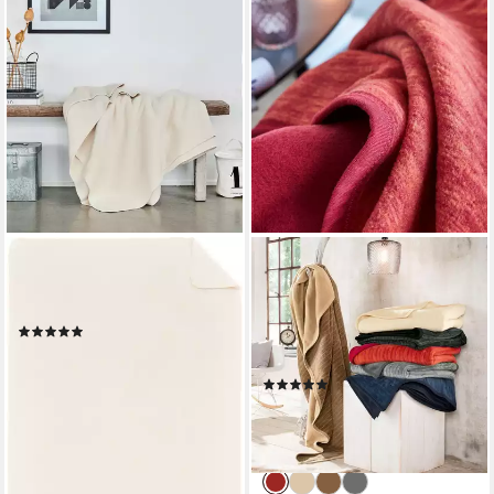
IBENA
IBENA
Wohndecke Uni Decke
Kniedecke Jacquard
Malaga, unifarben
Kniedecke Fano, 100 x 150
(1)
cm (Breite x Länge), im
49,63 €
UVP
69,99 €
dezenten Streifen-Design
-29%
(9)
ab 23,80 €
UVP
29,99 €
-21%
lieferbar - in 4-5 Werktagen bei dir
lieferbar - in 4-5 Werktagen bei dir