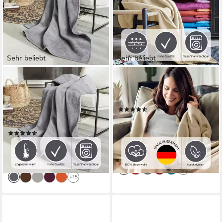
Sehr beliebt
Sehr beliebt
IBENA
IBENA
Wohndecke Luxus,
Wohndecke Cotton Pur, in
verschiedene Größen, uni,
trendigen Farben
(211)
Kuscheldecke, Premium,
50,97 €
UVP
69,99 €
made in Europe!
-27%
(2618)
ab 26,62 €
UVP
29,99 €
-11%
lieferbar - in 4-5 Werktagen bei dir
lieferbar - in 3-4 Werktagen bei dir
+7
+15