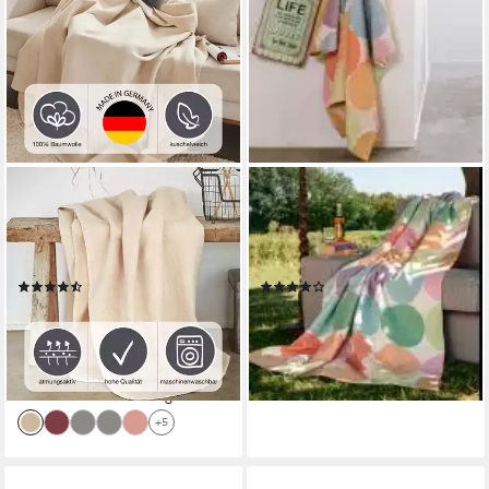
IBENA
IBENA
Wohndecke Wohndecke
Wohndecke Jacquard
Lausanne, in schlichtem
Venedig, aus zertifizierter Bio-
Melange-Look
Baumwolle, Kuscheldecke
(91)
(11)
ab 29,99 €
52,49 €
UVP
69,99 €
-25%
lieferbar - in 4-5 Werktagen bei dir
lieferbar - in 4-5 Werktagen bei dir
+5