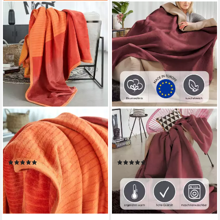
IBENA
IBENA
Wohndecke Sorrento
Wohndecke Wohndecke
Jacquard, sanfter Farbverlauf,
Doubleface Dublin, in
Kuscheldecke
trendigen Farben
(103)
(158)
49,99 €
40,94 €
UVP
59,99 €
UVP
59,99 €
-17%
-32%
lieferbar - in 4-5 Werktagen bei dir
lieferbar - in 4-5 Werktagen bei dir
+11