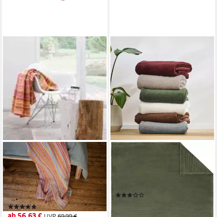
IBENA
IBENA
Wohndecke Jacquard Rio, 140
Wohndecke Wohndecke
x 200 cm (B x L), aus
Cordoba, Mit trendiger Cord-
zertifizierter Bio-Baumwolle,
Struktur, made in Germany
(1)
Kuscheldecke
39,86 €
UVP
59,99 €
(8)
ab 56,63 €
UVP
69,99 €
-34%