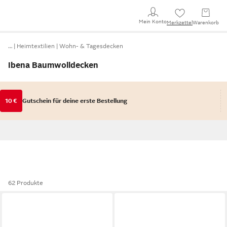
Mein Konto
Merkzettel
Warenkorb
…
Heimtextilien
Wohn- & Tagesdecken
Ibena Baumwolldecken
10 €
Gutschein für deine erste Bestellung
62 Produkte