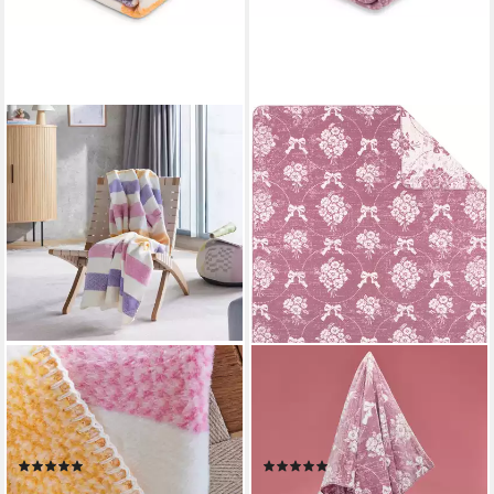
IBENA
IBENA
Wohndecke Wohndecke
Wohndecke Jubiläumsdecke
Telford, mit sommerlichen
200 Jahre IBENA, limitierte
Effektstreifen
Kollektion
(3)
(1)
39,52 €
69,99 €
UVP
59,99 €