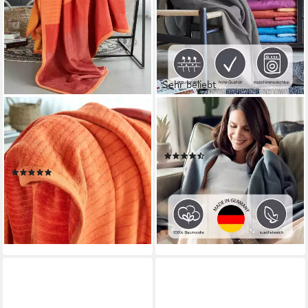
Sehr beliebt
IBENA
IBENA
Wohndecke Sorrento
Wohndecke Cotton Pur, in
Jacquard, sanfter Farbverlauf,
trendigen Farben
(211)
Kuscheldecke
59,99 €
(103)
49,99 €
UVP
59,99 €
-17%
lieferbar - in 4-5 Werktagen bei dir
lieferbar - in 4-5 Werktagen bei dir
+7