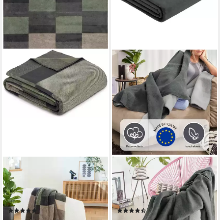
IBENA
IBENA
Wohndecke Wohndecke
Wohndecke Wohndecke
Madeira, mit modernem
Doubleface Dublin, in
Kachelmuster
trendigen Farben
(1)
(158)
ab 37,96 €
ab 42,75 €