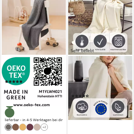
Sehr beliebt
IBENA
IBENA
Wohndecke Charlotte mit
Wohndecke Luxus,
GOTS, mit gewebter Struktur
verschiedene Größen, uni,
(1)
Kuscheldecke, Premium,
ab 29,99 €
UVP
39,99 €
made in Europe!
-25%
(2618)
ab 37,90 €
lieferbar - in 3-4 Werktagen bei dir
+15
lieferbar - in 4-5 Werktagen bei dir
+2