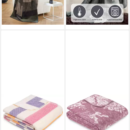
UVP
59,99 €
UVP
59,99 €
-37%
-29%
lieferbar - in 4-5 Werktagen bei dir
lieferbar - in 4-5 Werktagen bei dir
+11