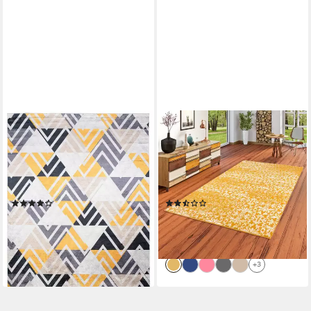
TAPISO
PERGAMON
Designteppich TOSCANA,
Designteppich Designer
rechteckig, Höhe: 6 mm,
Kurzflor Teppich Moderne
Wohnzimmer, Schlafzimmer,
Muster, Rechteckig, Höhe: 9
modern Design
mm
(3)
(3)
ab 59,99 €
ab 29,90 €
UVP
85,79 €
UVP
34,90 €
-30%
-14%
lieferbar - in 3-4 Werktagen bei dir
lieferbar - in 2-3 Werktagen bei dir
+33
+3