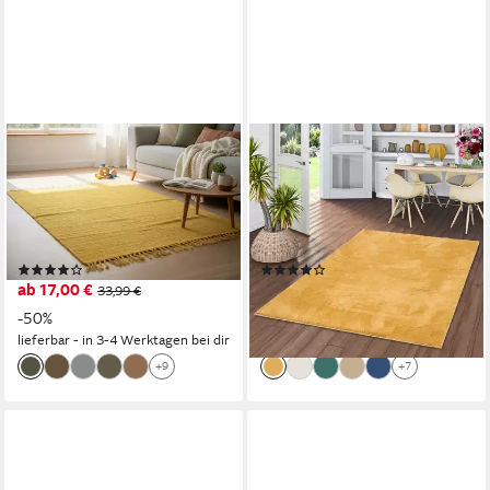
ELEGANT FLOORS
PERGAMON
Teppich Chindi Gelb 60x90
Hochflor-Teppich Hochflor
cm Baumwolle handgewebt
Langflor Super Soft Teppich
Flachgewebe wendbar Boho,
Silky, Rechteckig, Höhe: 30
Höhe: 9 mm
mm
(22)
(70)
ab 17,00 €
ab 29,90 €
33,99 €
UVP
69,90 €
-50%
-57%
lieferbar - in 3-4 Werktagen bei dir
lieferbar - in 2-3 Werktagen bei dir
+9
+7