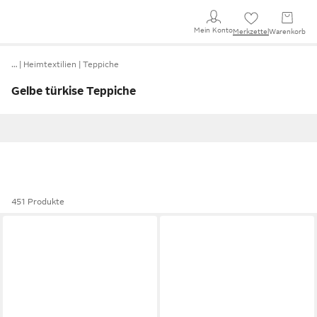
Mein Konto
Merkzettel
Warenkorb
…
Heimtextilien
Teppiche
Gelbe türkise Teppiche
451 Produkte