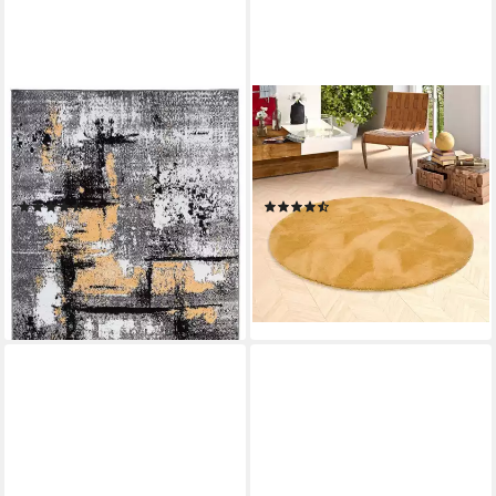
TAPISO
PERGAMON
Teppich MAYA, rechteckig,
Hochflor-Teppich Hochflor
Höhe: 8 mm, Wohnzimmer,
Super Soft Teppich Silky
Schlafzimmer, modern Design
Rund, Rund, Höhe: 30 mm
(12)
(31)
ab 54,99 €
ab 34,90 €
UVP
78,64 €
UVP
99,90 €
-30%
-65%
lieferbar - in 3-4 Werktagen bei dir
lieferbar - in 2-3 Werktagen bei dir
+12
+4