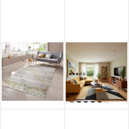
TEPPICHHOME24
PERGAMON
Teppich Designer Teppich in
Designteppich Designer
Lila Senfgelb Türkis,
Teppich Passion Modern,
rechteckig
Rechteckig, Höhe: 9 mm
(4)
ab 29,99 €
ab 29,90 €
UVP
34,90 €
lieferbar - in 3-4 Werktagen bei dir
-14%
lieferbar - in 2-3 Werktagen bei dir
+1