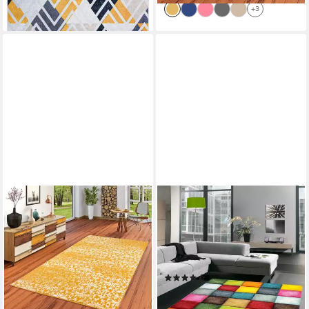
+14
+3
PERGAMON
CARPETIA
Designteppich Designer
Teppich Teppich modern
Teppich Passion Vintage
Teppich Wohnzimmer Karo
Verlauf, Rechteckig, Höhe: 9
bunt gelb rot blau grün,
mm
rechteckig, Höhe: 13 mm
(17)
ab 29,90 €
UVP
52,90 €
ab 34,99 €
-43%
lieferbar - in 3-4 Werktagen bei dir