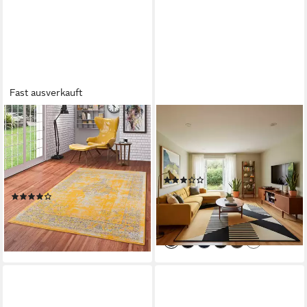
Fast ausverkauft
PERGAMON
PERGAMON
Designteppich Designer
Designteppich Designer
Teppich Passion Vintage
Teppich Passion Modern,
Bordüre, Rechteckig, Höhe: 9
Rechteckig, Höhe: 9 mm
(4)
mm
ab 29,90 €
UVP
34,90 €
(2)
ab 29,90 €
UVP
52,90 €
-14%
lieferbar - in 2-3 Werktagen bei dir
-43%
lieferbar - in 2-3 Werktagen bei dir
+1