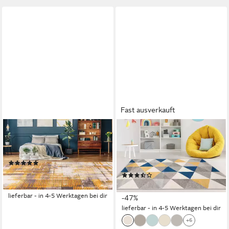
Fast ausverkauft
ARTE ESPINA
MAZOVIA
Teppich Saphira 800,
Teppich LAZUR_Geometric,
rechteckig, Höhe: 6 mm
80x150, Geometrisch,
(1)
Modern, Kurzflor, Gemustert
ab 27,90 €
UVP
55,00 €
(38)
ab 35,99 €
-49%
67,66 €
lieferbar - in 4-5 Werktagen bei dir
-47%
lieferbar - in 4-5 Werktagen bei dir
+6