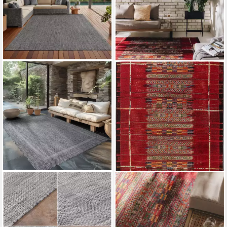
CARPETTEX
BENUTA
Outdoorteppich Unicolor -
Outdoorteppich Artis,
Einfarbig, Läufer, Höhe: 5 mm,
rechteckig, Höhe: 5 mm, In- &
Teppich Wetterfest Balkon
Outdoorteppich, Pflegeleicht