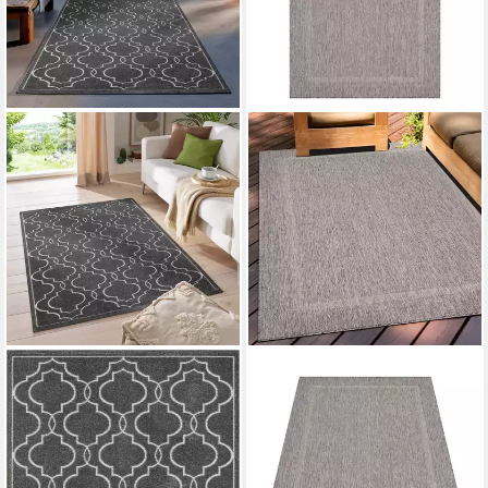
TACA HOME
TEPPIUM
Teppich Outdoor & Indoor
Teppich Unicolor - Einfarbig,
Teppich wetterfest waschbar
Rechteckig, Höhe: 5 mm,
Florentiner Design,
Teppich Wetterfest Balkon
rechteckig, Höhe: 5 mm,
Küchenteppich Flachgewebe