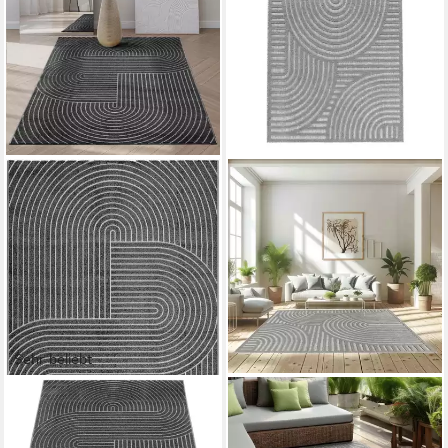
Sehr beliebt
THE CARPET
TARACARPET
Teppich Santo Plus,
Teppich Indoor und Outdoor
rechteckig, Höhe: 5 mm, Plus
Teppich wetterfest Barcelona