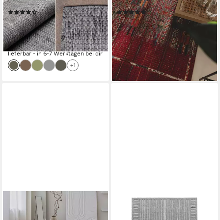
Küchenteppich Flachgewebe
für Garten, Terrasse, Balkon,
(81)
(1)
Sisaloptik
Küche
ab 23,73 €
ab 49,00 €
UVP
67,90 €
UVP
69,00 €
nur diesen Monat
-29%
-65%
lieferbar - in 3-4 Werktagen bei dir
lieferbar - in 6-7 Werktagen bei dir
+1