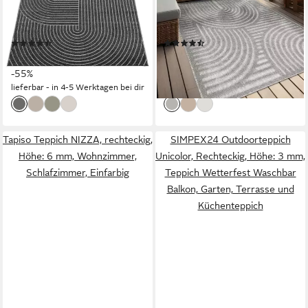
moderner robuster In und
Wave Boho Style, rechteckig,
Outdoor Teppich
Höhe: 10 mm, Wave Boho
(193)
(31)
grau Wohnzimmer
ab 17,84 €
ab 29,99 €
UVP
39,99 €
UVP
59,98 €
Schlafzimmer Esszimmer
-55%
-50%
80X150
lieferbar - in 4-5 Werktagen bei dir
lieferbar - in 2-3 Werktagen bei dir
Tapiso Teppich NIZZA, rechteckig,
SIMPEX24 Outdoorteppich
Höhe: 6 mm, Wohnzimmer,
Unicolor, Rechteckig, Höhe: 3 mm,
Schlafzimmer, Einfarbig
Teppich Wetterfest Waschbar
Balkon, Garten, Terrasse und
Küchenteppich