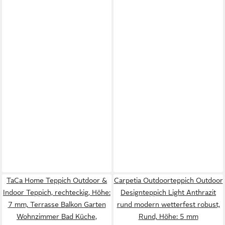
TaCa Home Teppich Outdoor &
Carpetia Outdoorteppich Outdoor
Indoor Teppich, rechteckig, Höhe:
Designteppich Light Anthrazit
7 mm, Terrasse Balkon Garten
rund modern wetterfest robust,
Wohnzimmer Bad Küche,
Rund, Höhe: 5 mm