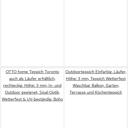
OTTO home Teppich Toronto
Outdoorteppich Einfarbig, Läufer,
auch als Läufer erhältlich,
Höhe: 3 mm, Teppich Wetterfest
rechteckig, Höhe: 3 mm, In- und
Waschbar Balkon, Garten,
Outdoor geeignet, Sisal-Optik,
Terrasse und Küchenteppich
Wetterfest & UV-beständig, Boho