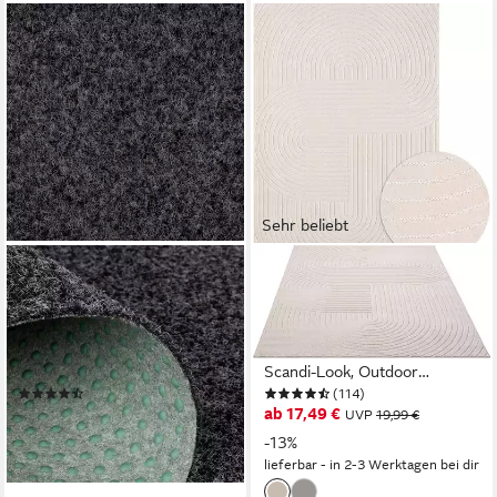
Sehr beliebt
FLOORDIREKT
OTTO HOME
Kunstrasen Farbwunder Park
Teppich Lorent, rechteckig,
Anthrazit, Erhältlich in
Höhe: 5 mm, Kurzflor, Uni
verschiedenen Größen, Höhe:
Farben, Hoch-Tief-Effekt,
6 mm
Scandi-Look, Outdoor
(3)
(114)
geeignet
ab 7,99 €
ab 17,49 €
UVP
19,99 €
lieferbar - in 3-4 Werktagen bei dir
-13%
lieferbar - in 2-3 Werktagen bei dir