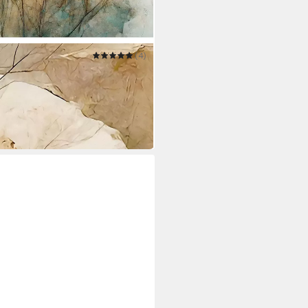
(4)
te Natur Blumentapete große