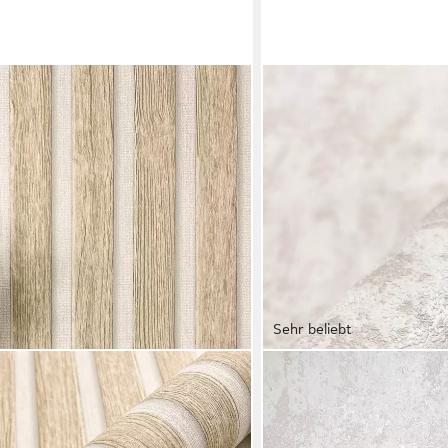
Sehr beliebt
NEWROOM
Vliestapete Fadis Calita 
27,99 €
(5,25 €/ 1 qm)
in 2-3 Werktagen bei dir