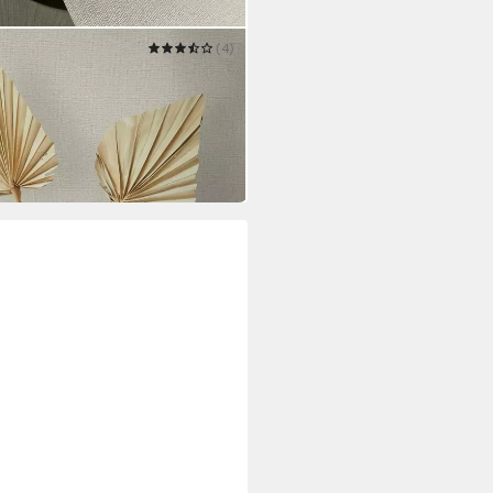
(4)
renade