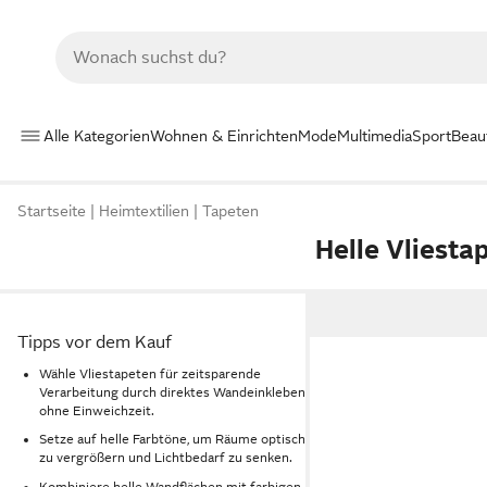
Alle Kategorien
Wohnen & Einrichten
Mode
Multimedia
Sport
Beau
Startseite
Heimtextilien
Tapeten
Helle Vliesta
Tipps vor dem Kauf
Wähle Vliestapeten für zeitsparende
Verarbeitung durch direktes Wandeinkleben
ohne Einweichzeit.
Setze auf helle Farbtöne, um Räume optisch
zu vergrößern und Lichtbedarf zu senken.
Kombiniere helle Wandflächen mit farbigen