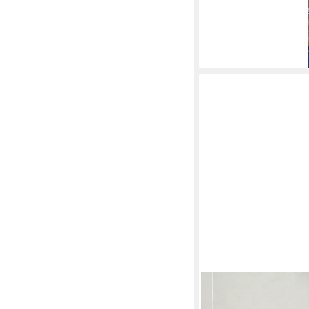
A.S. CRÉATION
Vliestapete Casual Liv