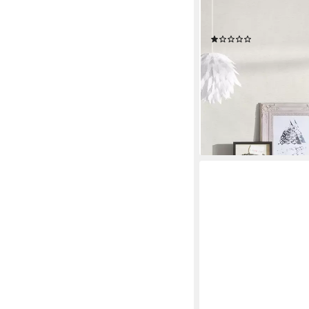
Putzoptik Putzoptik, gl
für Schlafzimmer Kü
(1)
ab 14,88 €
UVP
27,95 €
(2,79 €/ 1 qm)
-47%
lieferbar - in 4-5 Werktag
+1