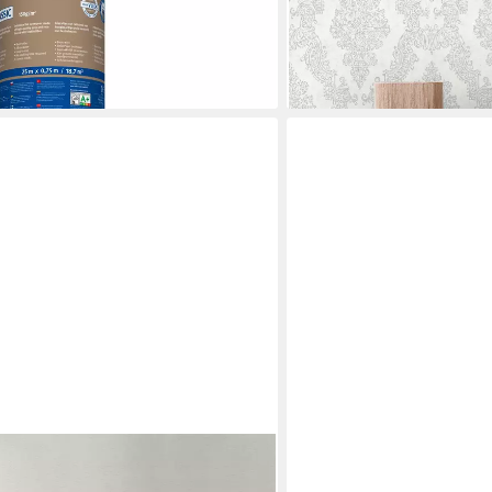
lieferbar - in 4-5 Werktagen be
+2
ERFURT
ing einfarbige Tapete Unitapete
Vliestapete Erfurt Variovl