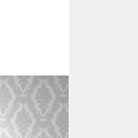
e Ornament-Tapete Mustertapete
, schimmernd, (1 St), Vliestapete
mer Küche Wohnzimmer Ornament