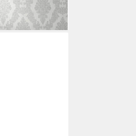
i dir
ies Plano Superweiss 20 m x