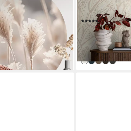
nddeko, floral, bedruckt,
Floral Blattmuster, struktur
e
Vliestapete Blatt-Motiv f
Wohnzimmer Blätter Flur
en bei dir
(10)
ab 16,86 €
UVP
34,95 €
(3,16 €/ 1 qm)
-52%
lieferbar - in 4-5 Werktagen be