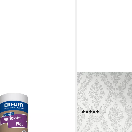
A.S. CRÉATION
iovlies Flat Classic 150g weiße
Vliestapete Pure Eleganc
latt, Made in Germany
Barock Raute, strukturiert
klassisch für Schlafzim
Flur
(4)
en bei dir
15,73 €
UVP
29,95 €
(2,95 €/ 1 qm)
-47%