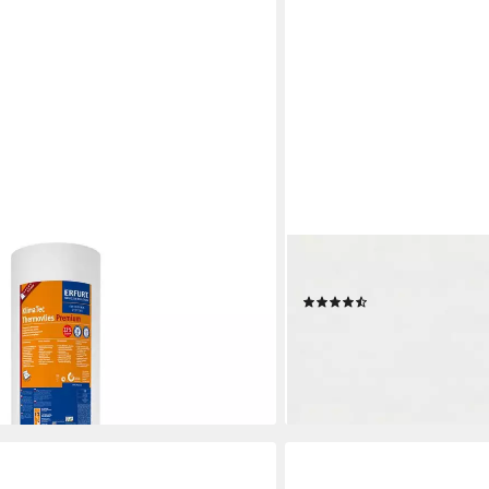
SUPERFRESCO EASY
 Thermovlies Premium Tapete
Vliestapete Glatt, glatt, u
(3)
und Decke, glatt
28,95 €
€
(5,57 €/ 1 qm)
lieferbar - in 2-3 Werktagen be
en bei dir