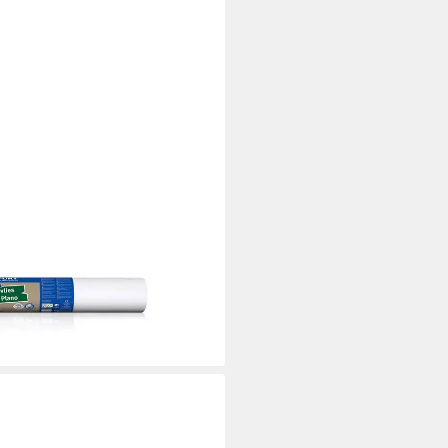
ies Plano Superweiss 20 m x
 (1 St)
i dir