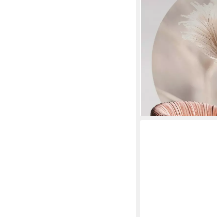
rund Vintage Natur Wa
selbstklebende Tapet
ab 74,99 €
lieferbar - in 4-5 Werktag
+3