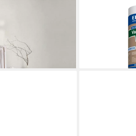
att, matt, (1 St), Vliestapete einfarbig
0,75 m weiße Tapete, glat
ab 29,19 €
che Wohnzimmer Uni Design
(1,95 €/ 1 qm)
lieferbar - in 2-3 Werktagen be
en bei dir