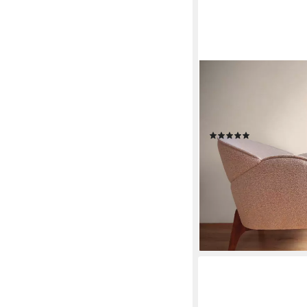
A.S. CRÉATION
Vliestapete French Aff
Unitapete Landhaus, gla
Schlafzimmer Küche 
(2)
ab 19,40 €
UVP
27,95 €
(3,64 €/ 1 qm)
-31%
lieferbar - in 4-5 Werktag