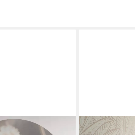
A.S. CRÉATION
end Vliestapete Blumen Wandbild
Vliestapete French Affair