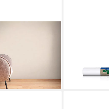
ERFURT
air einfarbige Tapete Beige glatte
Vliestapete Erfurt Variovl
tt, matt, (1 St), Vliestapete Uni für
0,53 m weiße Tapete, glatt,
ab 19,73 €
Wohnzimmer Uni Design modern
(0,31 €/ 1 qm)
lieferbar - in 2-3 Werktagen be
en bei dir