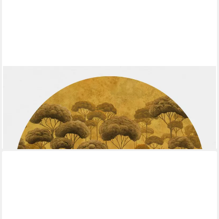
BILDERDEPOT24
Vliestapete rund Hohe Bäume Dschungel goldener Tönung, Glatt,
Matt, (Vliestapete selbstklebend), Wohnzimmer Schlafzimmer
Küche Wandtattoo Motivtapete Klebe Wandtapete
ab 48,99 €
(195,96 €/ 1 qm)
lieferbar - in 5-6 Werktagen bei dir