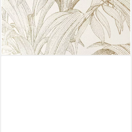
Vliestapete Trissa Gold Tapete Mustertapete
Dschungel,Palmen,Blätter, Weiß Tapete Modern Dschungel -
Mustertapete Blumentapete Gold Tropisch Floral Palmen Blätter
für Wohnzimmer Schlafzimmer Küche, Blumentapete
25,99 €
(4,88 €/ 1 qm)
lieferbar - in 3-4 Werktagen bei dir