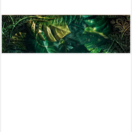
KUNSTLOFT
Vliestapete Emerald Jungle 0.98x0.7 m, Matt, lichtbeständige
Design Tapete
ab 54,00 €
lieferbar - in 6-7 Werktagen bei dir