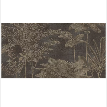
RASCH
Vliestapete Palmen & Dschungel - Vinyltapete Schwarz Gold,
Floral, (1 Rolle, 1 St., 10,05 m x 0,53 m), gute Lichtbeständigkeit,
hoch waschbeständig, restlos abziehbar
23,99 €
UVP
39,45 €
(4,50 €/ 1 qm)
-39%
lieferbar - in 2-3 Werktagen bei dir