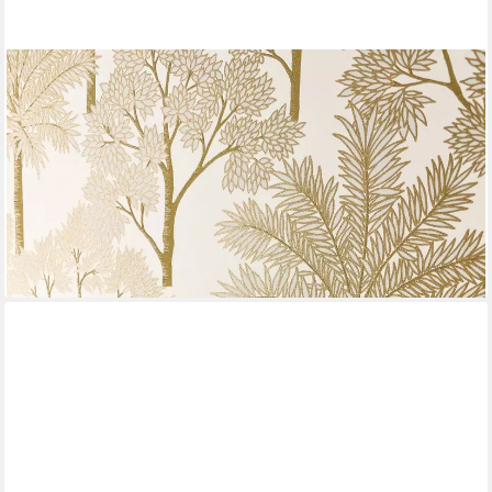
NEWROOM
Vliestapete Lihan Gold Tapete Mustertapete
Dschungel,Palmen,Blätter, Weiß Tapete Modern Dschungel -
Mustertapete Blumentapete Gold Tropisch Floral Palmen Blätter
für Wohnzimmer Schlafzimmer Küche, Blumentapete
25,99 €
(4,88 €/ 1 qm)
lieferbar - in 2-3 Werktagen bei dir