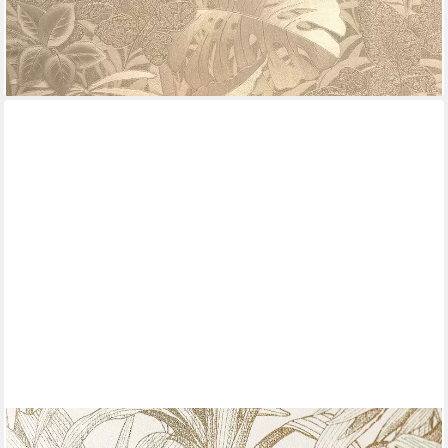
35,99 €
(6,75 €/ 1 qm)
lieferbar - in 2-3 Werktagen bei dir
+1
NEWROOM