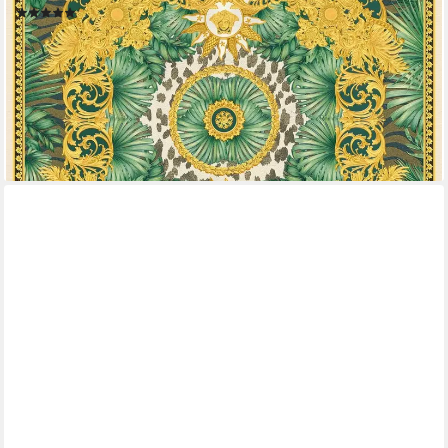
(1)
95,92 €
UVP
123,95 €
(13,64 €/ 1 qm)
-23%
lieferbar - in 4-5 Werktagen bei dir