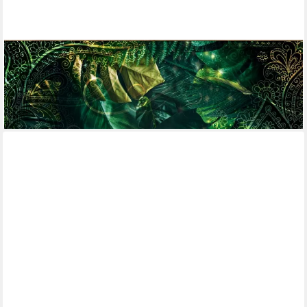
KUNSTLOFT
Vliestapete Emerald Jungle 1x0.7 m, Halb-matt, lichtbeständige
Design Tapete
ab 54,00 €
lieferbar - in 6-7 Werktagen bei dir