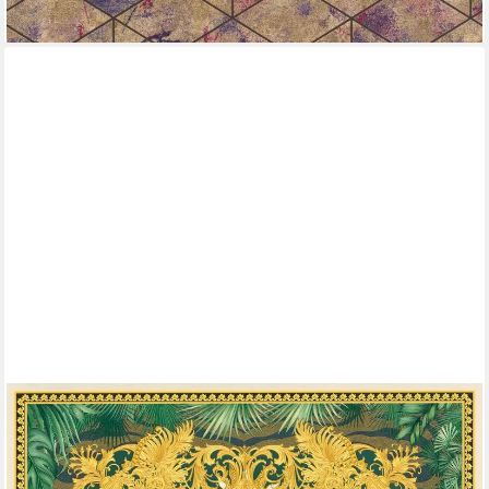
lieferbar - in 2-3 Werktagen bei dir
VERSACE
Vliestapete Wallpaper Versace 5 Design, leicht strukturiert, leicht
glänzend, abstrakt, gemustert, (1 St), Dschungel auffallende
Fliesen-Tapete Tapeten Wohnzimmer Schlafzimmer