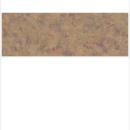
RASCH
Vliestapete, strukturiert, Betonoptik, (1 Rolle, 1 St), Used Look
ab 23,95 €
UVP
40,95 €
(4,49 €/ 1 qm)
-42%
lieferbar - in 2-3 Werktagen bei dir