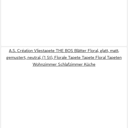
A.S. Création Vliestapete THE BOS Blätter Floral, glatt, matt,
gemustert, neutral, (1 St), Florale Tapete Tapete Floral Tapeten
Wohnzimmer Schlafzimmer Küche