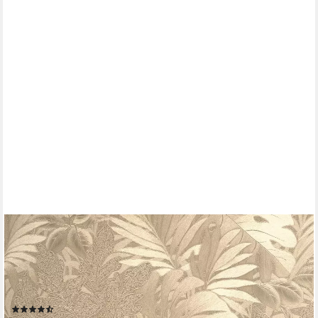
NEWROOM
Vliestapete Okapi Tapete Dschungeltapete
Glänzend,Dschungel,Blätter, Gold Tapete Tropisch Glänzend -
Dschungeltapete Blätter Floral Modern Dschungel Blätter für
Wohnzimmer Schlafzimmer Küche, Blätter
(2)