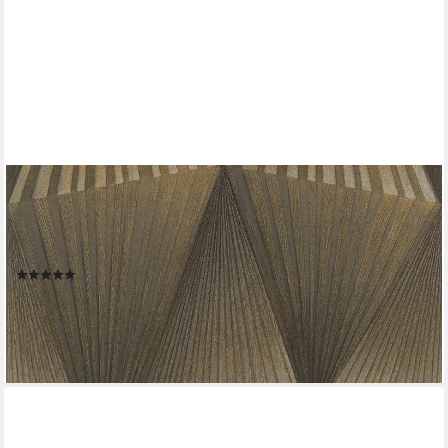
RASCH
Vliestapete Cairo - Selbstklebende Tapete 3D Effekt von tesa® x
rasch®, strukturiert, 3D-Optik, Gold-Optik, geometrisch, (1 Rolle,
1 St), selbstklebend, 6,00m x 0,53m
(1)
39,00 €
(12,26 €/ 1 qm)
lieferbar - in 2-3 Werktagen bei dir