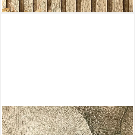
+10
NEWROOM
Vliestapete Palma Gold Tapete Mustertapete
Dschungel,Palmen,Blätter, Gold Tapete Modern Dschungel -
Mustertapete Dschungeltapete Beige Braun Tropisch Floral