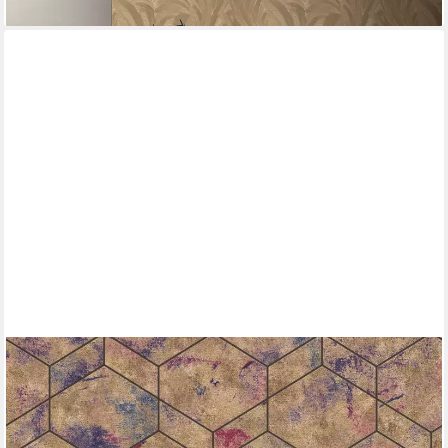
lieferbar - in 3-4 Werktagen bei dir
RASCH
Vliestapete, strukturiert, Geometrisch, (1 Rolle, 1 St), Hexagon
ab 25,99 €
UVP
42,45 €
(4,88 €/ 1 qm)
-39%