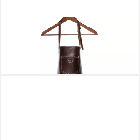
SID & VAIN
Grillschürze echt Leder Schürze zum Grillen BBQ groß braun
DEAN, Kochschürze echt Leder Unisex, Lederschürze BBQ
braun-cognac
99,90 €
UVP
119,90 €
-17%
lieferbar - in 2-3 Werktagen bei dir