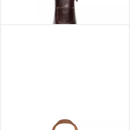
99,90 €
UVP
119,90 €
-17%
lieferbar - in 2-3 Werktagen bei dir
BLACK FOREST FOX
Grillschürze BARMAN Barista Cracker Leder Schürze Grill