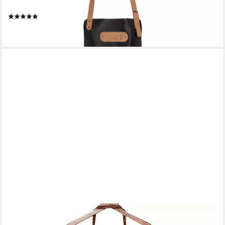
Arbeits Antik Schwarz
(1)
74,90 €
lieferbar - in 2-3 Werktagen bei dir
SID & VAIN
Grillschürze echt Leder Schürze zum Grillen BBQ groß braun