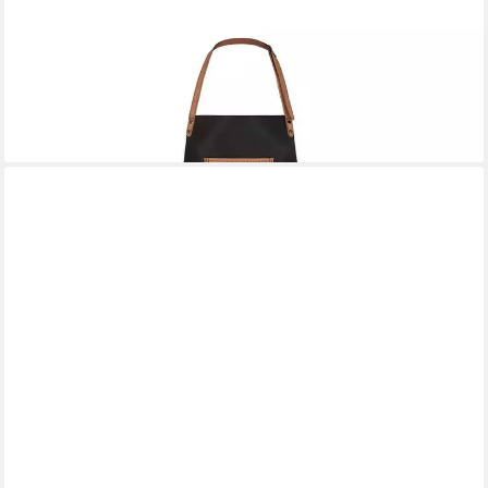
BLACK FOREST FOX
Grillschürze ALPHA Büffel Leder Grillschürze BBQ Kochschürze
Küchenschürze
74,90 €
lieferbar - in 2-3 Werktagen bei dir