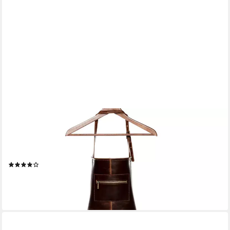
SID & VAIN
Grillschürze echt Leder Schürze zum Grillen BBQ groß braun
HEATHROW, Kochschürze echt Leder Unisex, Lederschürze
BBQ braun-cognac
(1)
99,90 €
UVP
139,90 €
-29%
lieferbar - in 2-3 Werktagen bei dir