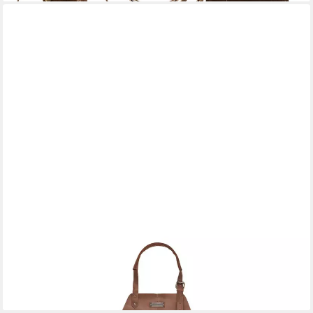
DRAKENSBERG
Grillschürze Herren»Bob« (M-XL) Havanna-Braun, Premium
Leder-Kochschürze, Universalgröße, verstellbar von M-XL
109,90 €
lieferbar - in 2-3 Werktagen bei dir