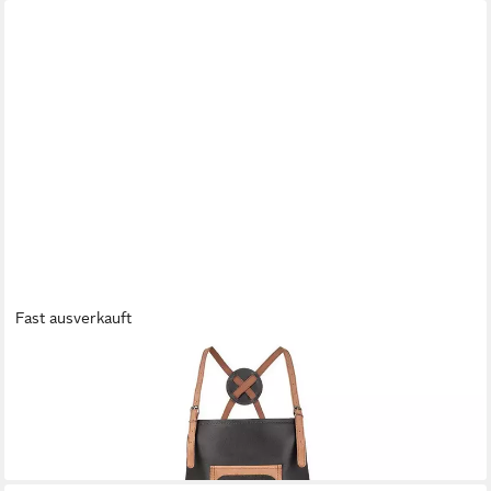
Fast ausverkauft
BLACK FOREST FOX
Grillschürze X-FOX Büffel Leder Grillschürze BBQ Kochschürze
Küchenschürze, Büffelleder, Rückenpatch, gekreutzte Träger
74,90 €
lieferbar - in 2-3 Werktagen bei dir