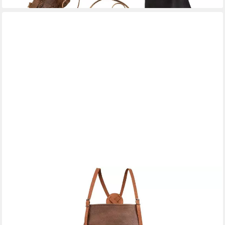
PETROMAX
Grillschürze Lederschürze aus Büffelleder mit gekreuztem
Rückenband, (mit Brust und Bauchtasche, 100% Büffel Leder),
nachhaltig, strapazierfähig
99,95 €