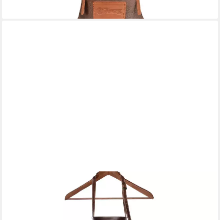
lieferbar - in 4-5 Werktagen bei dir
SID & VAIN
Grillschürze echt Leder Schürze zum Grillen BBQ groß braun
DEAN, Kochschürze echt Leder Unisex, Lederschürze BBQ
braun-cognac