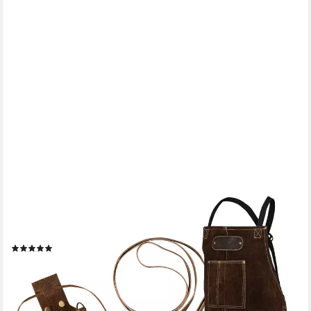
BLACK FOREST FOX
Grillschürze ROUGH SET Büffelleder Grill Koch & Küchen
Schürze + Holly Holster, (Set), SET Dunkelbraun
(3)
74,90 €
lieferbar - in 2-3 Werktagen bei dir