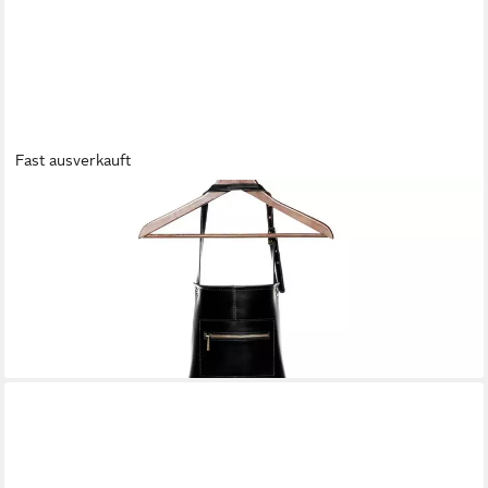
Fast ausverkauft
SID & VAIN
Grillschürze echt Leder Schürze zum Grillen BBQ groß braun
HEATHROW, Kochschürze echt Leder Unisex, Lederschürze
BBQ braun-cognac
99,90 €
UVP
139,90 €
-29%
lieferbar - in 2-3 Werktagen bei dir