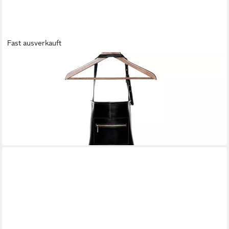
Fast ausverkauft
SID & VAIN
Grillschürze echt Leder Schürze zum Grillen BBQ schwarz
HEATHROW, Kochschürze echt Leder Unisex, Lederschürze
BBQ, Schürze schwarz
99,90 €
UVP
139,90 €
-29%
lieferbar - in 2-3 Werktagen bei dir