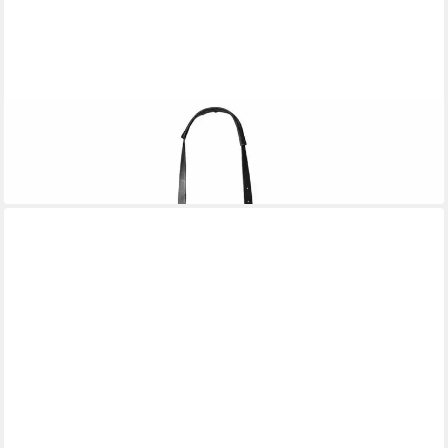
BOSKA HOLLAND
Grillschürze Mr. Smith Black
129,99 €
lieferbar - in 2-3 Werktagen bei dir