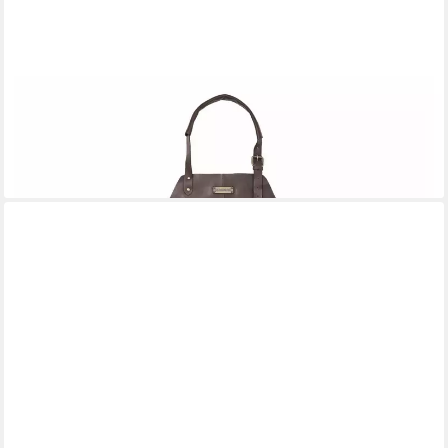
DRAKENSBERG
Grillschürze Herren »Bob« (XXL) Kaffee-Braun, Premium Leder-
Kochschürze in Übergröße, verstellbar von L-XXL
119,90 €
lieferbar - in 2-3 Werktagen bei dir