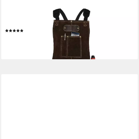
BLACK FOREST FOX
Grillschürze ROUGH Büffel Rau Wild Leder Arbeitsschürze Grill
BBQ Koch Dunkelbraun, Dunkelbraun
(3)
59,90 €
lieferbar - in 2-3 Werktagen bei dir