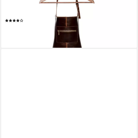
HEATHROW, Kochschürze echt Leder Unisex, Lederschürze
BBQ braun-cognac
(1)
99,90 €
UVP
139,90 €
-29%
lieferbar - in 2-3 Werktagen bei dir