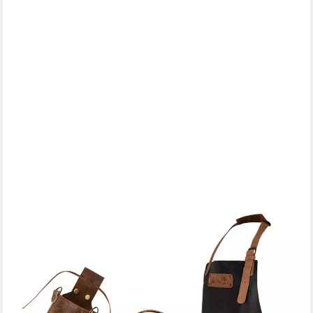
BLACK FOREST FOX
Grillschürze SET Büffelleder Grill Koch & Küchen Schürze +
Holly Holster - Getränke, (Set), SET
84,90 €
lieferbar - in 2-3 Werktagen bei dir