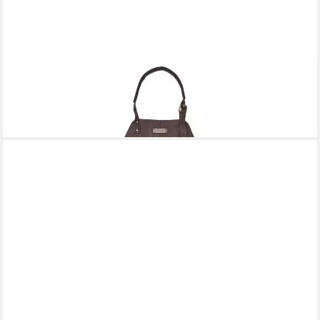
DRAKENSBERG
Grillschürze Herren »Bob« (M-XL) Kaffee-Braun, Premium
Leder-Kochschürze, Universalgröße, verstellbar von M-XL
109,90 €
lieferbar - in 2-3 Werktagen bei dir