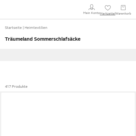
Mein Konto
Merkzettel
Warenkorb
Startseite
Heimtextilien
Träumeland Sommerschlafsäcke
417 Produkte