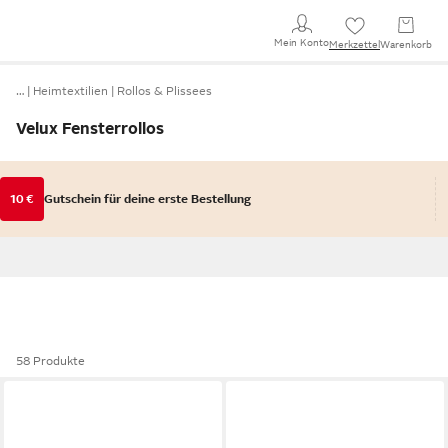
Mein Konto
Merkzettel
Warenkorb
…
Heimtextilien
Rollos & Plissees
Velux Fensterrollos
10 €
Gutschein für deine erste Bestellung
58 Produkte