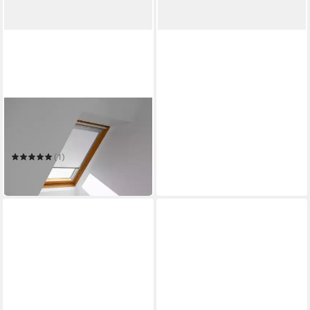
VELUX
Verdunklungsrollo DBL M04
4288
(1)
77,97 €
in 6-8 Werktagen bei dir