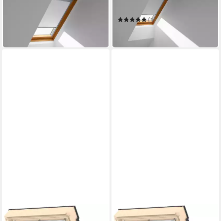
4288
4204
108,34 €
(1)
in 6-8 Werktagen bei dir
117,68 €
in 6-8 Werktagen bei dir