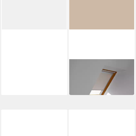
VELUX
Verdunklungsrollo DBL U04
4230
108,34 €
in 6-8 Werktagen bei dir