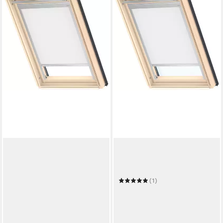
VELUX
Verdunklungsrollo DBL F06
4288
(1)
82,62 €
in 6-8 Werktagen bei dir