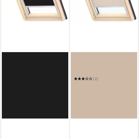
VELUX
Verdunklungsrollo DBL C02
4230
(2)
58,48 €
in 6-8 Werktagen bei dir