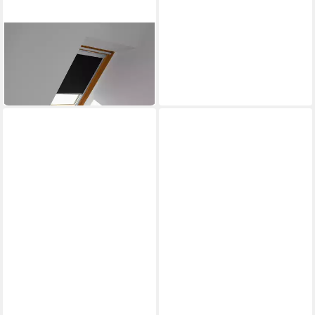
VELUX
Verdunklungsrollo DBL M10
4249
91,99 €
in 6-8 Werktagen bei dir