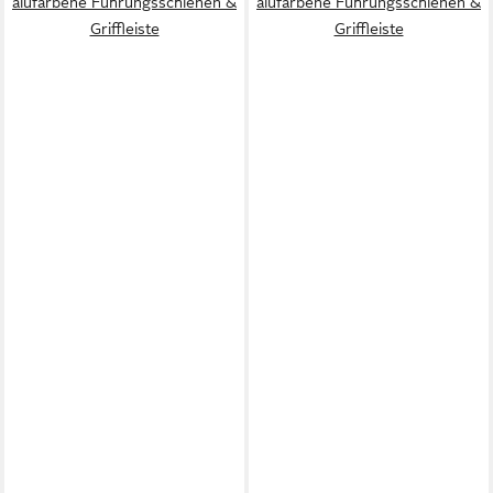
alufarbene Führungsschienen &
alufarbene Führungsschienen &
Griffleiste
Griffleiste