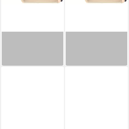
VELUX
VELUX
Verdunklungsrollo DBL C02
Verdunklungsrollo DBL C04
4204
4204
61,33 €
67,34 €
in 6-8 Werktagen bei dir
in 6-8 Werktagen bei dir