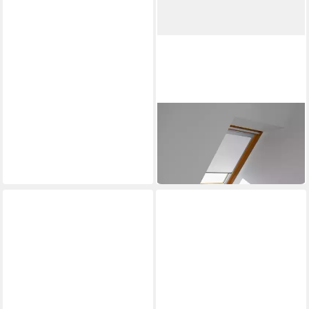
VELUX
Verdunklungsrollo DBL U08
4288
117,68 €
in 6-8 Werktagen bei dir