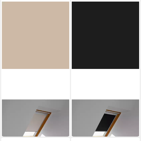
VELUX
VELUX
Verdunklungsrollo DBL U08
Verdunklungsrollo DBL U04
4230
4249
117,68 €
108,34 €
in 6-8 Werktagen bei dir
in 6-8 Werktagen bei dir