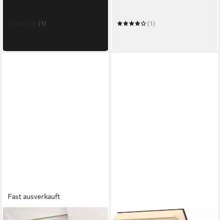
Verdunklungsrollo DBL C02
Verdunklungsrollo DBL C02
4249
4288
(1)
(1)
60,71 €
59,09 €
in 6-8 Werktagen bei dir
in 6-8 Werktagen bei dir
Fast ausverkauft
VELUX