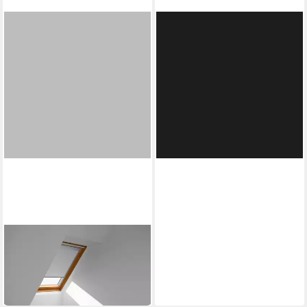
VELUX
Verdunklungsrollo DBL F04
4249
74,36 €
in 6-8 Werktagen bei dir
VELUX
Verdunklungsrollo DBL U04
4204
108,34 €
in 6-8 Werktagen bei dir