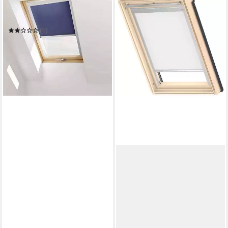
Dachfensterrollo VELUX
Original Verdunkelungsrollo
DKL Größe & Farbe wählbar
(1)
102,90 €
in 3-4 Werktagen bei dir