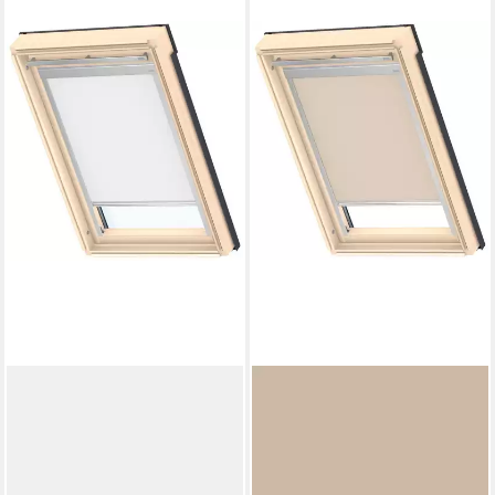
VELUX
Verdunklungsrollo DBL C04
4288
67,74 €
in 6-8 Werktagen bei dir