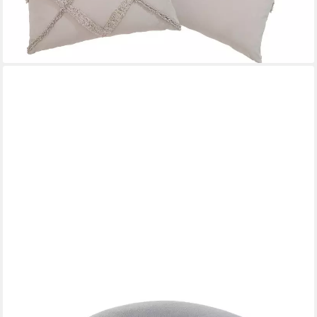
lieferbar - in 1-2 Werktagen bei dir
THERALINE
Stillkissen Plüschmond Stillkissen silbergrau