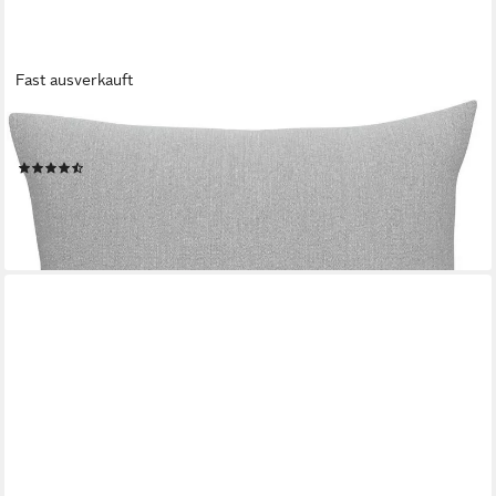
Fast ausverkauft
NEUTEX FOR YOU!
Dekokissen Monza-ECO, ohne Füllung
(3)
24,49 €
lieferbar - in 2-3 Werktagen bei dir