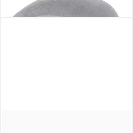
29,95 €
lieferbar - in 2-3 Werktagen bei dir
SCHÖNER LEBEN.
Dekokissen Kissenhülle Jacquard Punkte schwarz silbergrau
ab 26,95 €