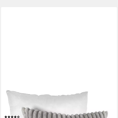
KISSKA
Dekokissen LILLI BIG CORD Velour Ambiente dekorieren,
Kissenüberzug mit Füllung BIG-Cord UNI 40x40cm Einfarbig
Hellgrau
(15)