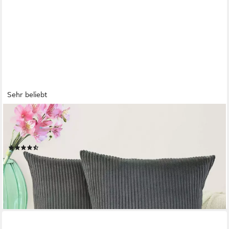
Sehr beliebt
AMILIAN
Dekokissen Sofakissen Couchkissen 2er Set - mit Füllung und
Kissenbezug, weich, Hotelverschluss, formstabil
(172)
ab 18,99 €
26,99 €
-30%
lieferbar - in 3-4 Werktagen bei dir
+8