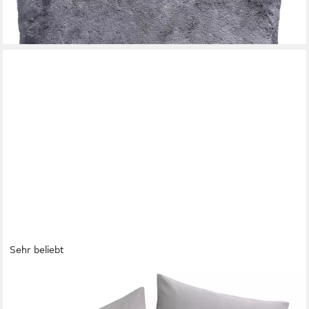
19,19 €
lieferbar - in 2-3 Werktagen bei dir
Sehr beliebt
OTTO HOME
Dekokissen Raja, einfarbig, Kissenhüllen ohne Füllung, 40 x 40
cm, 2er-Set, Mikrofaser