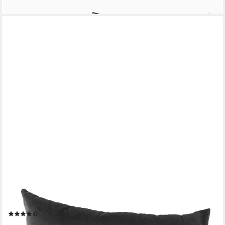
lieferbar - in 5-6 Werktagen bei dir
ANRO
Dekokissen Kissenhülle MIT oder OHNE Füllung Kissenbezug
Zierkissen, Kissenhülle in 30x50cm ohne Füllung Silbergrau
(14)
ab 12,55 €