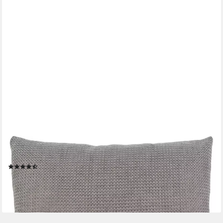
GÖZZE
Dekokissen Dallas, in vielen Farben
(409)
ab 19,99 €
lieferbar in 2 Wochen
+18