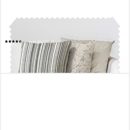
NOVELY®
Dekokissen 3er-SET DEKOKISSEN MALCHIN Kuschelweiche
Sofakissen - Kissenbezug in 4, Kuschelweich, Robust,
Pflegeleicht
(36)
ab 29,95 €
(49,92 €/ 1 kg)
lieferbar - in 3-4 Werktagen bei dir
+8