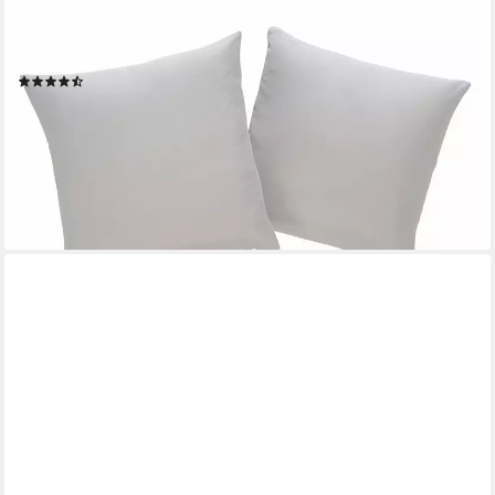
OTTO HOME
Dekokissen Parry Microfaser, 2-er Set, unifarben, Kissenhüllen
ohne Füllung, mit Reißverschluss
(330)
ab 7,99 €
UVP
11,99 €
-33%
lieferbar - in 1-2 Werktagen bei dir
+5