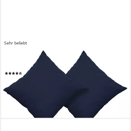
Sehr beliebt
OTTO HOME
Dekokissen Raja, einfarbig, Kissenhüllen ohne Füllung, 40 x 40
cm, 2er-Set, Mikrofaser
(766)
7,99 €
UVP
11,99 €
-33%
lieferbar - in 1-2 Werktagen bei dir
+7