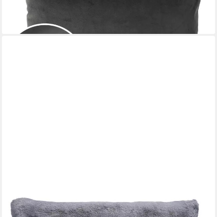
lieferbar - in 2-3 Werktagen bei dir
+11
HOME4YOU
Dekokissen, 50 x 50 cm, Silbergrau, Polyester, mit Füllung,
Reißverschluss