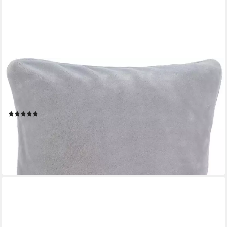
GÖZZE
Dekokissen Premium Cashmere-Feeling Kissen,
50x50cm,passend zur Premium Cashmere-Feeling
Decke,Kissenhülle&Füllung
(293)
21,78 €
UVP
29,95 €
-27%
lieferbar in 2 Wochen
+13