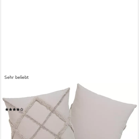
Sehr beliebt
OTTO HOME
Dekokissen Monnia, unifarben, Kissenhüllen ohne Füllung mit
Reißverschluss, 2 Stück
(240)
ab 15,49 €
UVP
29,99 €
-48%