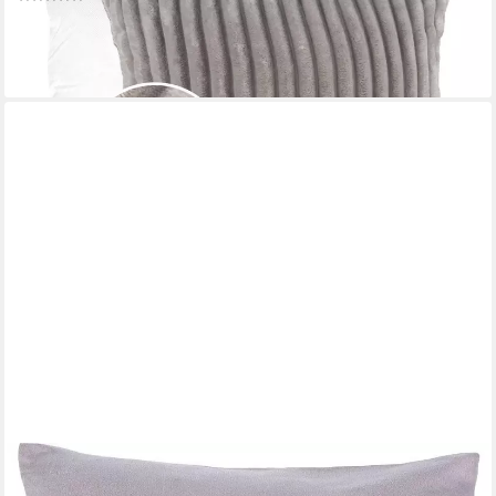
ab 26,27 €
lieferbar - in 2-3 Werktagen bei dir
+8
GÖZZE
Dekokissen Alcatraz, in Wildlederoptik