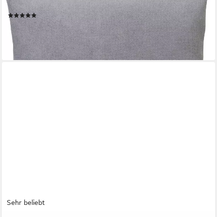
Dekokissen Darco Uni, 1 Stück, Maß: 45 x 45 cm, mit Füllung
(4)
14,95 €
lieferbar in 2 Wochen
+5
Sehr beliebt