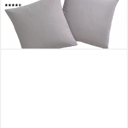
(766)
7,99 €
UVP
11,99 €
-33%
lieferbar - in 1-2 Werktagen bei dir
+7