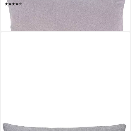
(133)
26,49 €
lieferbar - in 6-8 Werktagen bei dir
+4
GÖZZE