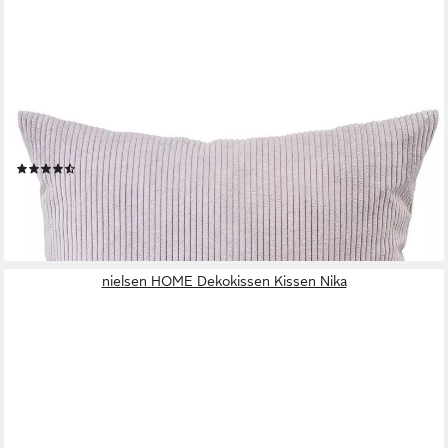
GÖZZE
Dekokissen Capri Cord
(18)
ab 13,95 €
lieferbar - in 6-8 Werktagen bei dir
+10
nielsen HOME Dekokissen Kissen Nika