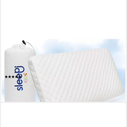
SLEEPI
Nackenstützkissen Kids Comfort Kopfkissen, Füllung:
Viscoschaum (Memory Foam), Bezug: Tencel®, Rückenschläfer,
Seitenschläfer, Bauchschläfer, 60 x 30 x 7cm, ergonomisches
Kinderkissen, Kindernackenstützkissen
(16)
69,99 €
UVP
89,99 €
-22%
lieferbar - in 2-3 Werktagen bei dir