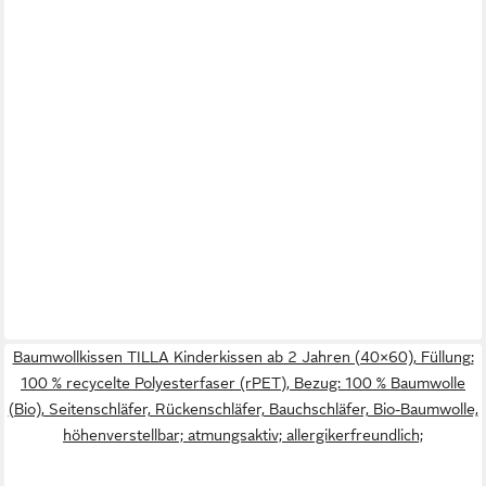
Baumwollkissen TILLA Kinderkissen ab 2 Jahren (40×60), Füllung:
100 % recycelte Polyesterfaser (rPET), Bezug: 100 % Baumwolle
(Bio), Seitenschläfer, Rückenschläfer, Bauchschläfer, Bio-Baumwolle,
höhenverstellbar; atmungsaktiv; allergikerfreundlich;