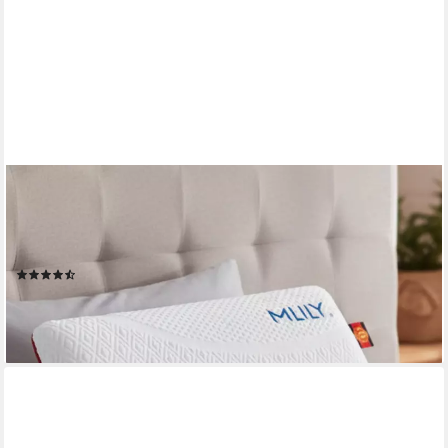
POINTHOME
Kopfkissen Orthopädisches Nackenstützkissen, Kissen mit
Abnehmbarem Bezug, 40x60x12 cm, Waschbarer Bezug &
Atmungsaktiver, Kissen mit Füllung und Memory Foam
(6)
ab 59,00 €
UVP
103,00 €
-43%
lieferbar - in 2-3 Werktagen bei dir