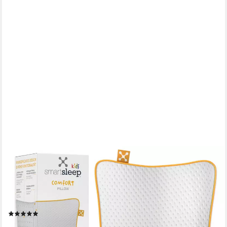
SMARTSLEEP
Kopfkissen Kinderkissen, Nackenstützkissen, Ergonomisches
Kids Comfort Pillow, Füllung: Memory-Schaum, Seitenschläfer,
Rückenschläfer, Bauchschläfer, Einzelkissen, Kissen mit
Luftkanälen, formstabil für Kinder
(4)
46,99 €
54,99 €