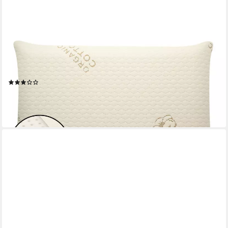
GENTLE NORTH
Microfaserkissen Ergonomisches Kissen für Kinder (Kopfkissen
in 30x50 - 40x60), Füllung: 100% Viscoschaum, Seitschläfer,
Rückenschläfer, Seitenschläfer
(7)
ab 32,99 €
54,99 €
-40%
lieferbar - in 2-3 Werktagen bei dir