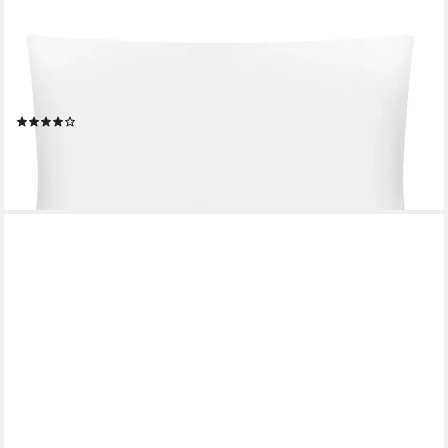
GENTLE NORTH
Kopfkissen Flaches Kinderkopfkissen ab 2 Jahre mit
Baumwollbezug, Füllung: 100% Polyester, Bezug: Baumwolle,
Seitschläfer, Bauchschläfer, Rückenschläfer, Seitenschläfer
(19)
10,49 €
19,99 €
-48%
lieferbar - in 2-3 Werktagen bei dir