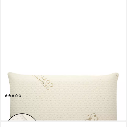
GENTLE NORTH
Microfaserkissen Ergonomisches Kissen für Kinder (Kopfkissen
in 30x50 - 40x60), Füllung: 100% Viscoschaum, Seitschläfer,
Rückenschläfer, Seitenschläfer
(7)
ab 32,99 €
54,99 €
-40%
lieferbar - in 2-3 Werktagen bei dir