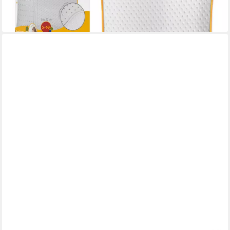
-15%
lieferbar in 2 Wochen
THIRD OF LIFE
Baumwollkissen TILLA Kinderkissen ab 2 Jahren (40×60),
Füllung: 100 % recycelte Polyesterfaser (rPET), Bezug: 100 %