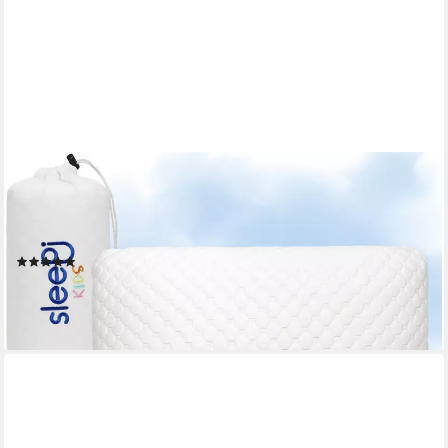
SLEEPI
Kopfkissen Kids Cloud, Füllung: Schaumstoffwürfel, Bezug:
Tencel®, Rückenschläfer, Seitenschläfer, Kinderkopfkissen,
Höhenverstellbar, Memory Foam Würfel, Kinderkissen
(3)
64,99 €
UVP
89,99 €
-28%
lieferbar - in 2-3 Werktagen bei dir