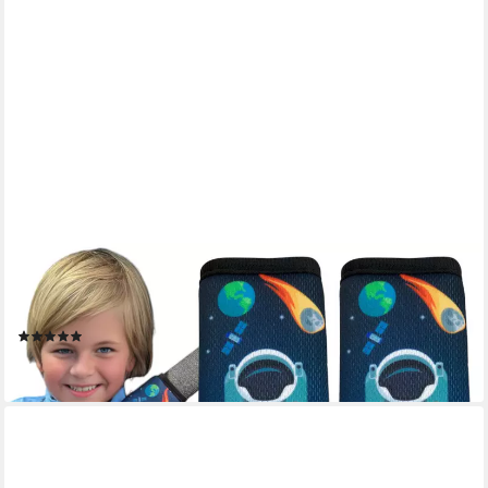
HECKBO
Schlafkissen Kinder Auto Gurtpolster Gurtschutz Sicherheitsgurt
Polster
(8)
10,90 €
lieferbar - in 2-3 Werktagen bei dir