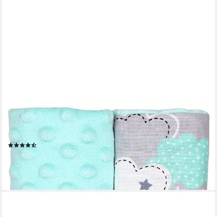
TUPTAM
Kopfkissen TupTam Kinder Auto Gurtschutz Gurtschoner 2er
Pack
(3)
9,49 €
lieferbar - in 2-3 Werktagen bei dir
+4