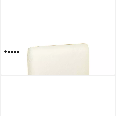
VITAPUR
Kopfkissen Kinder Kopfkissen 30x50 ab 3 Jahre für alle
Schlafpositionen
(11)
34,95 €
39,90 €
-12%
lieferbar - in 2-3 Werktagen bei dir