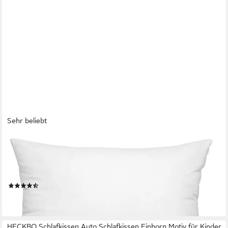
Sehr beliebt
WOMETO
Federkissen Home, in über 10 Größen, Füllung: Federn, Bezug:
Baumwolle, einzeln, OEKO-TEX®, Kissenfüllung Bezug
Baumwolle & 100% Federn
(156)
ab 5,99 €
lieferbar - in 2-3 Werktagen bei dir
HECKBO Schlafkissen Auto Schlafkissen Einhorn Motiv für Kinder