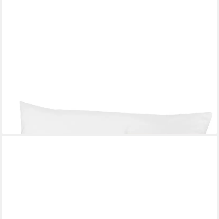
SLEEPLING
Kopfkissen Kinderkopfkissen, Füllung: 100% Hohlfaserkugeln,
Bezug: Baumwolle, Seitenschläfer, Bauschschläfer,
Rückenschläfer, 1x Kopfkissen, für Kinder
18,99 €
lieferbar - in 2-3 Werktagen bei dir