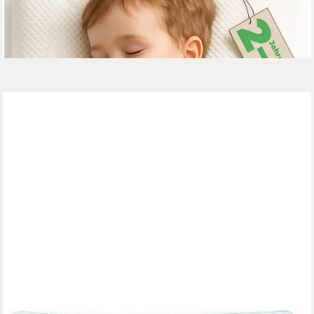
55,99 €
UVP
69,99 €
-20%
lieferbar - in 2-3 Werktagen bei dir