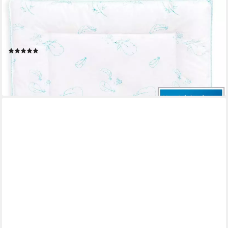
JULIUS ZÖLLNER
Daunenkissen Daunen-Kinderkopfkissen, Kissen Made in
Germany, Füllung: 90% Gänsedaunen, 10% Gänsefedern, Bezug:
100% Baumwolle, Kissen 40x60 cm
(18)
ab 30,95 €
UVP
39,99 €
-23%
lieferbar in 3 Wochen