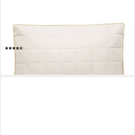
VITAPUR
Schlafkissen Kopfkissen 40x60 Gesund Babykissen für alle
Schlafpositionen, Füllung: 80% Viskose und 20% Mikrofaser
(10)
29,95 €
36,95 €
-19%
lieferbar - in 2-3 Werktagen bei dir