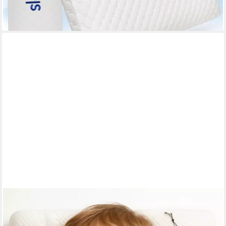
-22%
lieferbar - in 2-3 Werktagen bei dir
WELLDORA
Kopfkissen Kinderkissen Memory Foam 30x50 cm ergonomisch
für Kinder 2–8+ Jahre, OEKO-TEX® Standard 100 Certificate