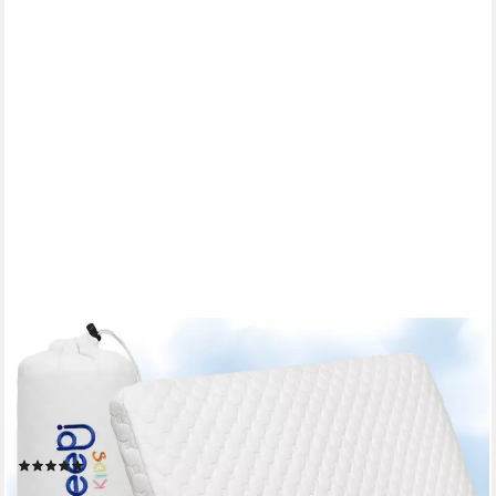
SLEEPI
Nackenstützkissen Kids Comfort Kopfkissen, Füllung:
Viscoschaum (Memory Foam), Bezug: Tencel®, Rückenschläfer,
Seitenschläfer, Bauchschläfer, 60 x 30 x 7cm, ergonomisches
Kinderkissen, Kindernackenstützkissen
(16)
69,99 €
UVP
89,99 €