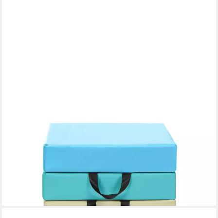
COSTWAY
Bodenkissen 6er Set Kinder Sitzkissen, mit Griff &
Reißverschluss
70,99 €
UVP
109,99 €
-35%
lieferbar - in 3-4 Werktagen bei dir