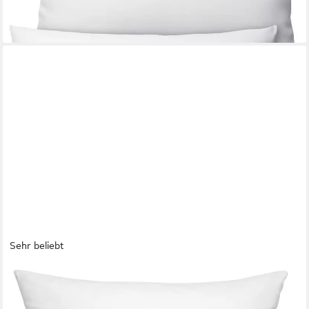
-35%
lieferbar - in 3-4 Werktagen bei dir
Sehr beliebt
WOMETO
Federkissen Home, in über 10 Größen, Füllung: Federn, Bezug:
Baumwolle, einzeln, OEKO-TEX®, Kissenfüllung Bezug