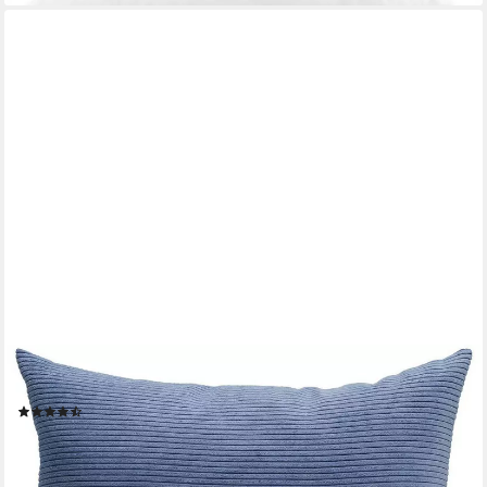
GÖZZE
Dekokissen Capri Cord
(18)
ab 11,95 €
lieferbar - in 6-8 Werktagen bei dir
+10