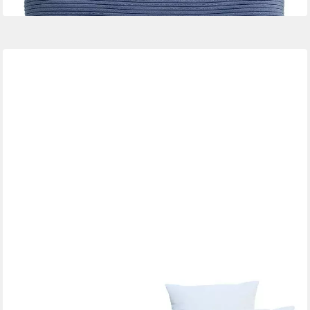
JACK
Dekokissen JACK 2x Innenkissen Kissenfüllung Inlett
Wasserfest mehrere Größen, Füllkissen, für Innen & Außen,