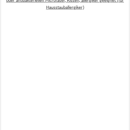
oder antibakteriellen Microfaser, Kissen, allergiker geeignet (für
Hausstauballergiker)