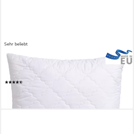
Sehr beliebt
OTTO HOME
Microfaserkissen MAILO, Füllung: Aufschüttelbare Faserbällchen
aus Polyester-Regenerat, Bezug: Microfaser-Feinbatist uni,
Seitenschläfer, Bauchschläfer, Kissen 40x80 & 80x80 erhältlich
(72)
14,99 €
UVP
34,90 €
-57%
lieferbar - in 5-6 Werktagen bei dir