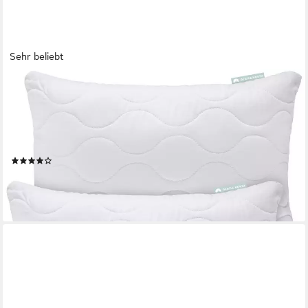
Sehr beliebt
GENTLE NORTH
Microfaserkissen Kopfkissen- 2er Set Kissen für Bett und als
Dekokissen, Füllung: 100% Polyester, Seitenschläfer, Seitschläfer,
Rückenschläfer, Bauchschläfer, Reißverschluss für Füllung -
waschbar - allergikerfreundlich
(188)
ab 9,44 €
17,99 €
-48%
lieferbar - in 3-4 Werktagen bei dir