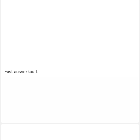
Fast ausverkauft
SOFTLINE HEALTHCARE PRODUCTS
Lagerungskissen CareWave (Carepur) Universalkissen 2 Stk
30x40cm
71,28 €
(35,64 €/ 1 Stk)
lieferbar - in 3-4 Werktagen bei dir