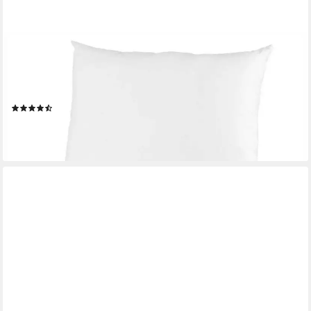
BESTLIVINGS
Dekokissen Inlett - Kissen in Mikrofaser Deluxe Qualität,
Dekokissen 2er Pack, Füllkissen, geeignet für
Hausstauballergiker
(21)
ab 9,39 €
(4,70 €/ 1 Stk)
lieferbar - in 4-5 Werktagen bei dir