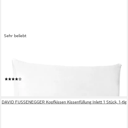
Sehr beliebt
LILENO HOME
Microfaserkissen - geeignet für Allergiker, in verschiedenen
Größen - Made in Germany, Füllung: 100% Polyester,
Rückenschläfer, Seitenschläfer, Bauchschläfer, Set, 1er Set,
Kissen 30x50 cm mit Reißverschluss, als Bettkissen oder
(37)
Dekokissen
ab 6,99 €
lieferbar - in 3-4 Werktagen bei dir
DAVID FUSSENEGGER Kopfkissen Kissenfüllung Inlett 1 Stück, 1-tlg