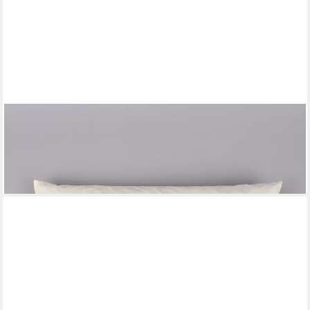
SCHÖNER LEBEN.
Dekokissen Kissenfüllung Füllkissen Kissen Inlett Federn
30x50cm
7,40 €
lieferbar - in 4-5 Werktagen bei dir