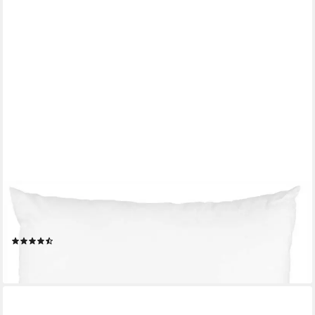
BESTLIVINGS
Dekokissen Inlett - Kissen in Mikrofaser Deluxe Qualität,
Dekokissen als Inlett, Füllkissen, geeignet für Hausstauballergiker
(58)
ab 5,19 €
lieferbar - in 4-5 Werktagen bei dir