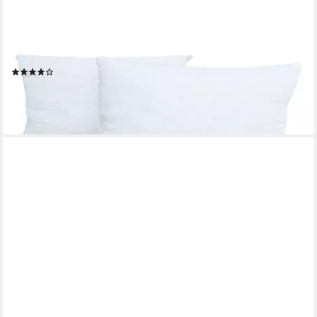
JACK
Dekokissen JACK 2x Innenkissen Kissenfüllung Inlett 30x50cm
Wasserfest Füllkissen, für Innen & Außen, Zierkissen,
Sofakissen, Dekokissen, nur Innlay
(1)
12,90 €
UVP
24,90 €
-48%
lieferbar - in 4-5 Werktagen bei dir