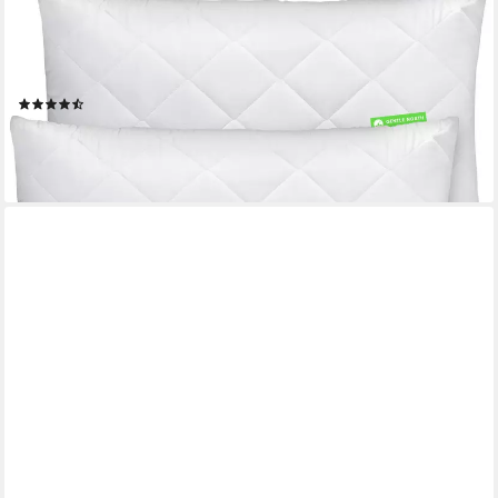
Microfaserkissen 2er Set Kissen Komfort in vielen Größen,
Füllung: 100% Polyester, Seitschläfer, Rückenschläfer,
Seitenschläfer, Comfort, 2-tlg, Reißverschluss für Füllung-
waschbar-Made in EU-allergikerfreundlich
(1282)
ab 9,97 €
18,99 €
-47%
lieferbar - in 3-4 Werktagen bei dir