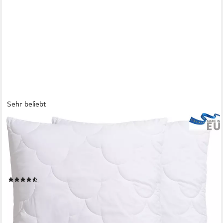
Sehr beliebt
OTTO HOME
Microfaserkissen Mondschein, Kopfkissen 1-tlg. oder 2-tlg.
40x80 oder 80x80 cm, Füllung: Faserbällchen, Bezug: Polyester
oder antibakteriellen Microfaser, Kissen, allergiker geeignet (für
Hausstauballergiker)
(5610)
ab 11,99 €
UVP
34,90 €
-66%
lieferbar - in 6-7 Werktagen bei dir