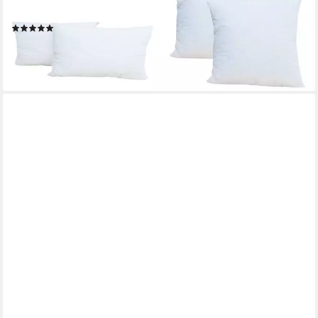
Zierkissen, Outdoor, Sofakissen
(1)
ab 12,90 €
UVP
24,90 €
-48%
lieferbar - in 4-5 Werktagen bei dir