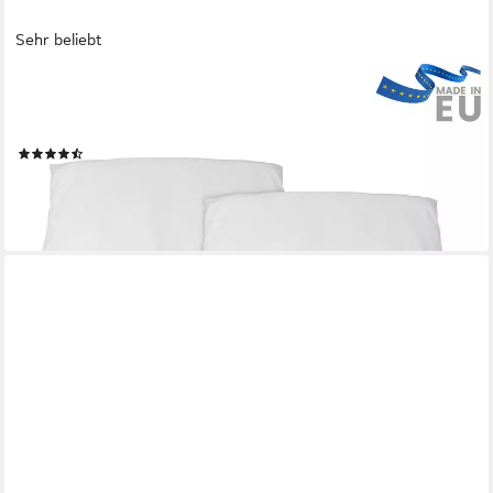
Sehr beliebt
BECO
Microfaserkissen MF 50 glatt, Füllung: Klimafaser, Bezug:
Microfaser, Spar-Set, 2-tlg Kissen-Set, Kissen Set in 4 Größen
(61)
ab 12,99 €
UVP
24,90 €
-48%
lieferbar - in 5-6 Werktagen bei dir