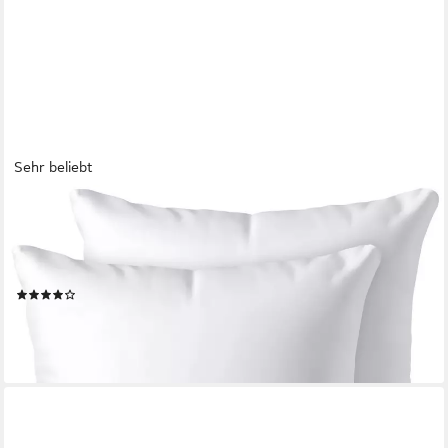
Sehr beliebt
GENTLE NORTH
Dekokissen 2er Set Kopfkissen - Kissen für Bett und als
Dekokissen - Sofakissen, Zierkissen, Dekokissen,
allergikerfreundlich
(678)
ab 8,92 €
16,99 €
-47%
lieferbar - in 3-4 Werktagen bei dir