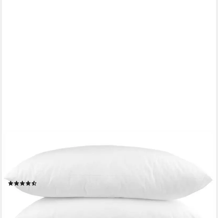
BESTLIVINGS
Dekokissen Inlett - Kissen in Mikrofaser Deluxe Qualität,
Dekokissen 4er Pack, Füllkissen, geeignet für
Hausstauballergiker
(44)
ab 17,99 €
(4,50 €/ 1 Stk)
lieferbar - in 4-5 Werktagen bei dir