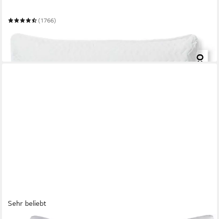
Mehrere Größen
(1766)
ab 63,99 €
UVP
131,98 €
-52%
in 2-3 Werktagen bei dir
Sehr beliebt