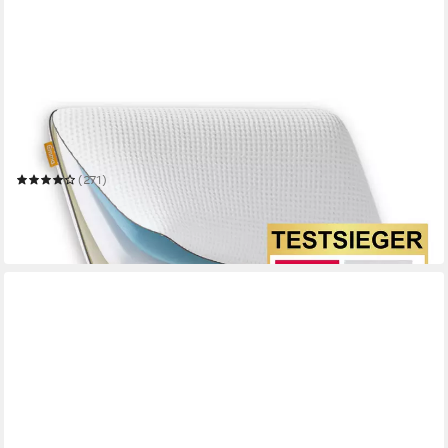
EMMA
Nackenstützkissen Emma Classic Stützkissen
40 x 80 cm
B/L
(271)
54,89 €
UVP
100,00 €
-45%
in 3-4 Werktagen bei dir