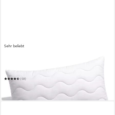
Sehr beliebt
GENTLE NORTH
Microfaserkissen Hochwertige Kopfkissen in Hotelqualität
verschiedene Größen
Mehrere Größen
(58)
ab 12,99 €
19,99 €
-35%
in 2-3 Werktagen bei dir