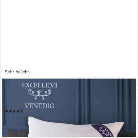
Sehr beliebt
EXCELLENT
Kopfkissen Venedig, Kuschel- oder Kopfkissen 1-tlg. oder 2 -
tlg.
Mehrere Größen
(1357)
ab 17,99 €
UVP
32,95 €
-45%
in 3-4 Werktagen bei dir