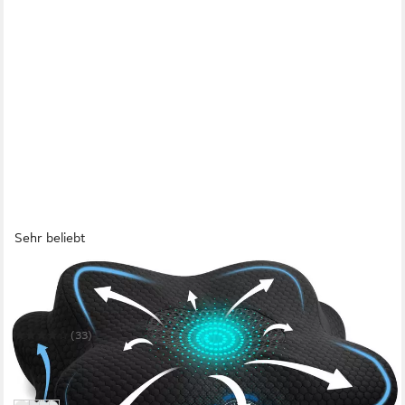
Sehr beliebt
GENTLE NORTH
Nackenstützkissen Orthopädisches Nackenstützkissen aus
hochwertigem Memory Foam
(33)
49,99 €
UVP
79,99 €
-38%
in 2-3 Werktagen bei dir