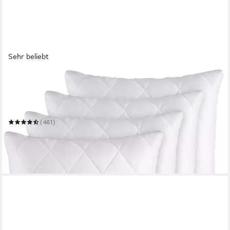
Sehr beliebt
GENTLE NORTH
Microfaserkissen 4er Set Kissen Komfort - in vielen Größen -
optimaler Schlaf
Mehrere Größen
(461)
ab 15,74 €
29,99 €
(3,94 €/ 1 Stk)
-48%
in 2-3 Werktagen bei dir