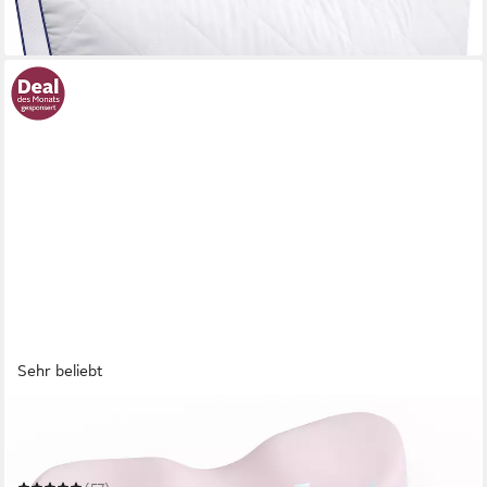
-38%
in 2-3 Werktagen bei dir
Sehr beliebt
CHICASA
Kopfkissen Nackenstützkissen aus 55D Memory Foam, HWS-
stützend, abnehmbarer Bezug