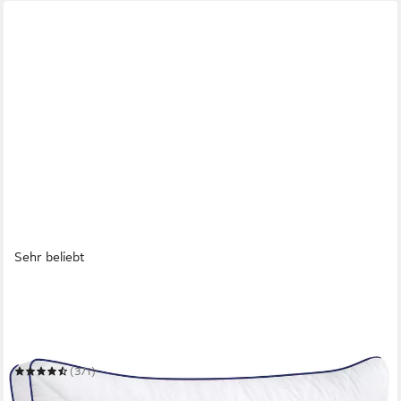
Sehr beliebt
GENTLE NORTH
Microfaserkissen Kopfkissen in Hotelqualität flauschige, gut
gefüllte Schlafkissen
Mehrere Größen
(371)
ab 19,99 €
31,99 €