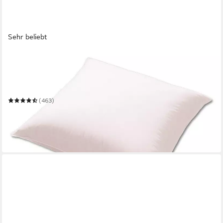
Sehr beliebt
KÜNSEMÜLLER
Daunenkissen 3-Kammer Kopfkissen Canada, 80x80 cm,
waschbar 60 °C
80 x 80 cm
B/L
(463)
39,90 €
UVP
99,90 €
nur diesen Monat
-60%
in 4-5 Werktagen bei dir