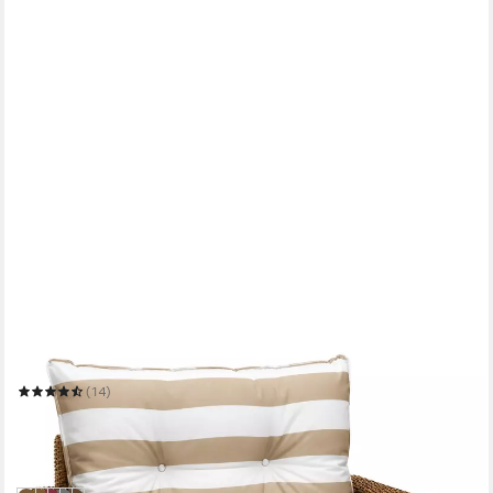
AMAZINGGIRL
Sitzkissen Polster für Gartenmöbel - Lounge Kissen Outdoor
(14)
ab 22,99 €
UVP
28,99 €
(0,77 €/ 1 Stk)
-21%
in 2-3 Werktagen bei dir