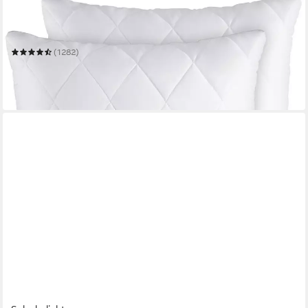
GENTLE NORTH
Microfaserkissen 2er Set Kissen Komfort in vielen Größen
Mehrere Größen
(1282)
ab 8,92 €
16,99 €
-47%
in 2-3 Werktagen bei dir