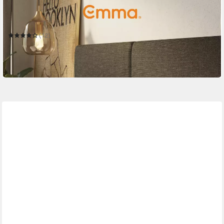
EMMA
Microfaserkissen Emma Premium Flauschkissen
Mehrere Größen
(12)
ab 48,00 €
UVP
90,00 €
-47%
in 3-4 Werktagen bei dir