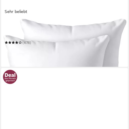
Sehr beliebt
GENTLE NORTH
Dekokissen 2er Set Kopfkissen - Kissen für Bett und als
Dekokissen - Sofakissen
(678)
ab 8,92 €
16,99 €
-47%
in 2-3 Werktagen bei dir