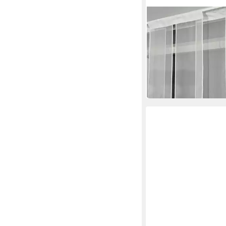
GARDINEN BY JUSTYNA
Schiebegardine 3er G
Set
70,00 €
UVP
85,00 €
-18%
in 2-3 Werktagen bei dir