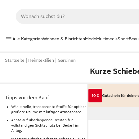
Alle Kategorien
Wohnen & Einrichten
Mode
Multimedia
Sport
Beau
Startseite
Heimtextilien
Gardinen
Kurze Schieb
10 €
Gutschein für deine 
Tipps vor dem Kauf
Wähle helle, transparente Stoffe für optisch
größere Räume mit luftiger Atmosphäre.
Achte auf überlappende Breiten für
vollständigen Sichtschutz bei Bedarf im
Alltag.
Montiere Schiebevorhänge höher als üblich,