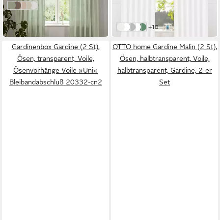
Olive
braun
rosa
beige
weiß
-21%
in 1-2 Werktagen bei dir
weitere Farben:
+10
weiß
sand
silbergrau
braun
grün
Gardinenbox Gardine (2 St),
OTTO home Gardine Malin (2 St),
Ösen, transparent, Voile,
Ösen, halbtransparent, Voile,
Ösenvorhänge Voile »Uni«
halbtransparent, Gardine, 2-er
Bleibandabschluß 20332-cn2
Set