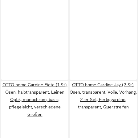
OTTO home Gardine Fiete (1 St),
OTTO home Gardine Jay (2 St),
Ösen, halbtransparent, Leinen
Ösen, transparent, Voile, Vorhang,
Optik, monochrom, basic,
2-er Set, Fertiggardine,
pflegeleicht, verschiedene
transparent, Querstreifen
Größen