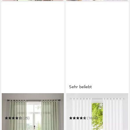
Sehr beliebt
OTTO HOME
OTTO HOME
Vorhang Elby 1
Vorhang Raja
Mehrere Größen
Mehrere Größen
(25)
(1655)
ab 51,49 €
ab 14,99 €
UVP
18,99 €
in 6-8 Werktagen bei dir
(7,50 €/ 1 Stk)