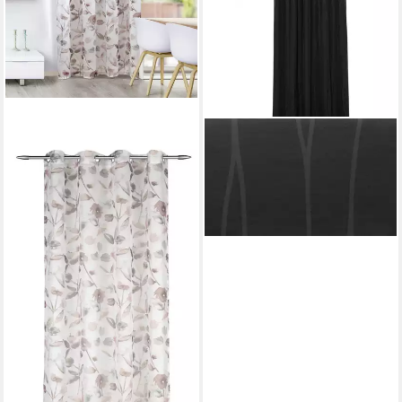
HOMING
Gardine Asra (1 St), Ösen,
halbtransparent, Fertigschal
26,39 €
lieferbar - in 6-8 Werktagen bei dir