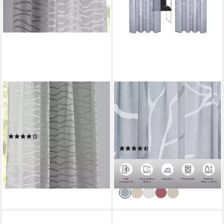
KUTTI
OTTO HOME
Vorhang Enya (1 St), Ösen,
Gardine Anna (1 St),
halbtransparent, Ausbrenner,
Kräuselband, halbtransparent,
modernes Design
Ausbrenner, Viskose,
(2)
Polyester, Äste-Motiv
ab 31,68 €
(134)
lieferbar - in 3-4 Werktagen bei dir
ab 13,49 €
UVP
30,99 €
-56%
lieferbar - in 1-2 Werktagen bei dir