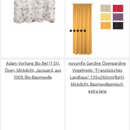
WIRTH
Vorhang LANGWASSER (1
St), Smokband, blickdicht,
Jacquard
(2)
ab 68,49 €
lieferbar - in 6-8 Werktagen bei dir
+1
Adam Vorhang Bio Bel (1 St),
novumfix Gardine Ösengardine
Ösen, blickdicht, Jacquard, aus
Vogelmotiv "Französisches
100% Bio-Baumwolle
Landhaus" 135x260cm(BxH),
blickdicht, Baumwollgemisch,
extra lang