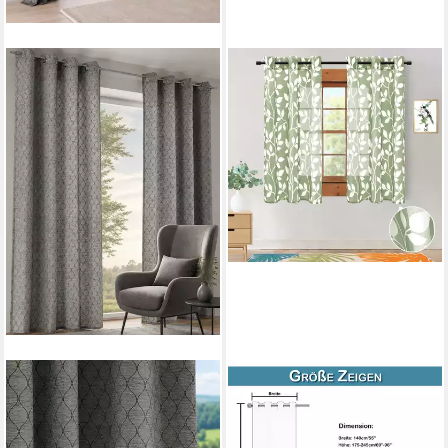
KUTTI
LAPALIFE
Vorhang Pira (1 St), Ösen,
Gardine Gardinen Voile mit
blickdicht, schwerer
Muster Blätterdrucken 2er