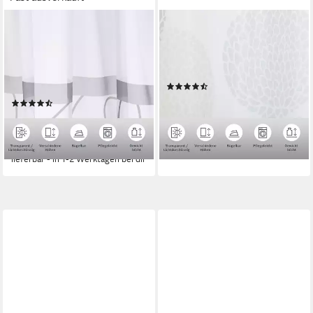
OTTO HOME
OTTO HOME
Gardine Napala (2 St),
Gardine BELEM (1 St), Ösen,
Kräuselband, transparent,
transparent, Polyester, 1
Voile, Vorhang, 2-er Set,
Schal, Polyester, Kreise
(150)
Fertiggardine, transparent,
ab 10,99 €
UVP
22,99 €
(135)
Querstreifen
ab 17,99 €
UVP
32,99 €
-52%
(9,00 €/ 1 Stk)
lieferbar - in 1-2 Werktagen bei dir
-45%
lieferbar - in 1-2 Werktagen bei dir