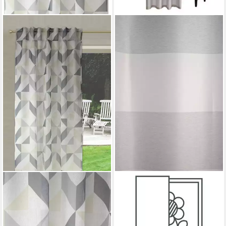
EXPERIENCE
HOMING
Vorhang Schlaufenschal
Vorhang Burbank (1 St), Ösen,
Seitenschal Verdeckte
blickdicht, hochwertige
Schlaufe Schlaufenvorhang
Muster, Querstreifen,