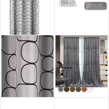
HOMING
BTTO V&G
Vorhang Salma (1 St), Ösen,
Vorhang Gardinen Blickdicht
blickdicht, Fertigschal
Vorhang Samt Velvet
26,89 €
Kräuselband (2 St), blickdicht,
lieferbar - in 7-9 Werktagen bei dir
Vorhang Wohnzimmer
(21)
ab 56,99 €
UVP
76,99 €
-26%
lieferbar - in 4-5 Werktagen bei dir
+7