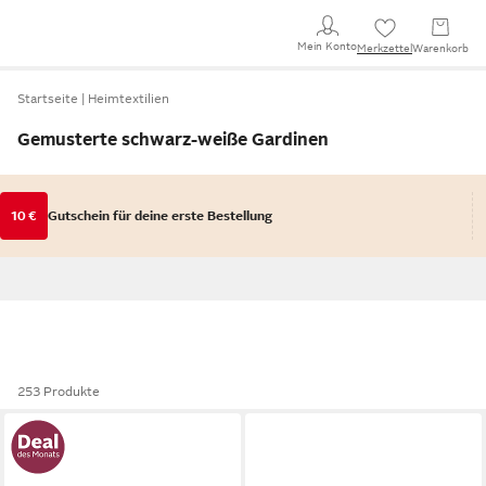
Mein Konto
Merkzettel
Warenkorb
Startseite
Heimtextilien
Gemusterte schwarz-weiße Gardinen
10 €
Gutschein für deine erste Bestellung
253 Produkte